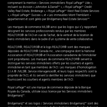
comprenant la mention « Services immobiliers Royal LePage
MD
Ltée »,
incluant sa division « Johnston & Daniel
MD
», « Royal LePage
MD
Credit
Valley Real Estate, Brokerage », « Royal LePage
MD
West Real Estate Services
», « Royal LePage
MD
Sussex », et « Les immeubles Mont-Tremblant »
appartiennent et sont gérés par Bridgemarq Real Estate Services
MD
.
Les marques de commerce MLS® ainsi que les logos qui s'y rapportent
désignent les services professionnels rendus par les membres
REALTORS® de l'ACI en vue de l'achat, de la vente et de la location de
biens immobiliers dans le cadre d'un système de vente collaborative.
REALTOR®, REALTORS® et le logo REALTOR® sont des marques
déposées de REALTOR® Canada Inc., une compagnie dont la National
Association of REALTORS® et l'Association canadienne de l’immobilier
sont propriétaires. Les marques de commerce REALTOR® servent à
distinguer les services immobiliers offerts par les courtiers et agents
immobilier en tant que membres de l'ACI. Les marques d'homologation
S.I.A.® /MLS®, Service inter-agences®, et leurs logos respectifs sont la
propriété de l'ACI, et ils servent à identifier les services immobiliers que
fournissent les courtiers et agents membres de l'ACI.
Royal LePage
MD
est une marque de commerce déposée de la Banque
Royale du Canada, utilisée sous licence par les Services immobiliers
Bridgemarq
MD
.
Bridgemarq
MD
et ses logos / Services immobiliers Bridgemarq
MD
sont des