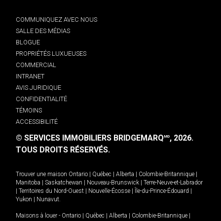
COMMUNIQUEZ AVEC NOUS
SALLE DES MÉDIAS
BLOGUE
PROPRIÉTÉS LUXUEUSES
COMMERCIAL
INTRANET
AVIS JURIDIQUE
CONFIDENTIALITÉ
TÉMOINS
ACCESSIBILITÉ
© SERVICES IMMOBILIERS BRIDGEMARQ
, 2026.
MD
TOUS DROITS RÉSERVÉS.
Trouver une maison
Ontario
|
Québec
|
Alberta
|
Colombie-Britannique
|
Manitoba
|
Saskatchewan
|
Nouveau-Brunswick
|
Terre-Neuve-et-Labrador
|
Territoires du Nord-Ouest
|
Nouvelle-Écosse
|
Île-du-Prince-Édouard
|
Yukon
|
Nunavut
.
Maisons à louer -
Ontario
|
Québec
|
Alberta
|
Colombie-Britannique
|