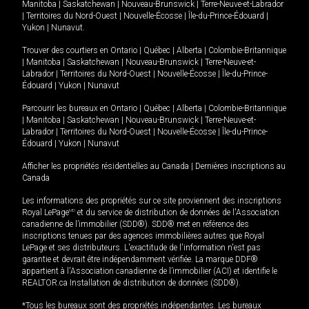
Manitoba
|
Saskatchewan
|
Nouveau-Brunswick
|
Terre-Neuve-et-Labrador
|
Territoires du Nord-Ouest
|
Nouvelle-Écosse
|
Île-du-Prince-Édouard
|
Yukon
|
Nunavut
.
Trouver des courtiers en
Ontario
|
Québec
|
Alberta
|
Colombie-Britannique
|
Manitoba
|
Saskatchewan
|
Nouveau-Brunswick
|
Terre-Neuve-et-
Labrador
|
Territoires du Nord-Ouest
|
Nouvelle-Écosse
|
Île-du-Prince-
Édouard
|
Yukon
|
Nunavut
Parcourir les bureaux en
Ontario
|
Québec
|
Alberta
|
Colombie-Britannique
|
Manitoba
|
Saskatchewan
|
Nouveau-Brunswick
|
Terre-Neuve-et-
Labrador
|
Territoires du Nord-Ouest
|
Nouvelle-Écosse
|
Île-du-Prince-
Édouard
|
Yukon
|
Nunavut
Afficher les propriétés résidentielles au Canada
|
Dernières inscriptions au
Canada
Les informations des propriétés sur ce site proviennent des inscriptions
Royal LePage
MD
et du service de distribution de données de l'Association
canadienne de l’immobilier (SDD®). SDD® met en référence des
inscriptions tenues par des agences immobilières autres que Royal
LePage et ses distributeurs. L'exactitude de l'information n'est pas
garantie et devrait être indépendamment vérifiée. La marque DDF®
appartient à l'Association canadienne de l’immobilier (ACI) et identifie le
REALTOR.ca Installation de distribution de données (SDD®).
*Tous les bureaux sont des propriétés indépendantes. Les bureaux