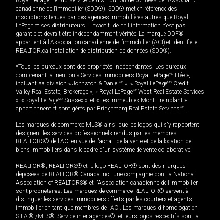
Royal LePage
et du service de distribution de données de l'Association
canadienne de l’immobilier (SDD®). SDD® met en référence des
inscriptions tenues par des agences immobilières autres que Royal
LePage et ses distributeurs. L'exactitude de l'information n'est pas
garantie et devrait être indépendamment vérifiée. La marque DDF®
appartient à l'Association canadienne de l’immobilier (ACI) et identifie le
REALTOR.ca Installation de distribution de données (SDD®).
*Tous les bureaux sont des propriétés indépendantes. Les bureaux
comprenant la mention « Services immobiliers Royal LePage
MD
Ltée »,
incluant sa division « Johnston & Daniel
MD
», « Royal LePage
MD
Credit
Valley Real Estate, Brokerage », « Royal LePage
MD
West Real Estate Services
», « Royal LePage
MD
Sussex », et « Les immeubles Mont-Tremblant »
appartiennent et sont gérés par Bridgemarq Real Estate Services
MD
.
Les marques de commerce MLS® ainsi que les logos qui s'y rapportent
désignent les services professionnels rendus par les membres
REALTORS® de l'ACI en vue de l'achat, de la vente et de la location de
biens immobiliers dans le cadre d'un système de vente collaborative.
REALTOR®, REALTORS® et le logo REALTOR® sont des marques
déposées de REALTOR® Canada Inc., une compagnie dont la National
Association of REALTORS® et l'Association canadienne de l’immobilier
sont propriétaires. Les marques de commerce REALTOR® servent à
distinguer les services immobiliers offerts par les courtiers et agents
immobilier en tant que membres de l'ACI. Les marques d'homologation
S.I.A.® /MLS®, Service inter-agences®, et leurs logos respectifs sont la