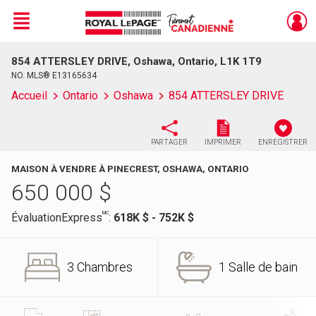
Menu
854 ATTERSLEY DRIVE, Oshawa, Ontario, L1K 1T9
Live
En Direct
NO. MLS® E13165634
Accueil
Ontario
Oshawa
854 ATTERSLEY DRIVE
PARTAGER
IMPRIMER
ENREGISTRER
MAISON À VENDRE À PINECREST, OSHAWA, ONTARIO
650 000
$
MC
ÉvaluationExpress
:
618K $ - 752K $
3 Chambres
1 Salle de bain