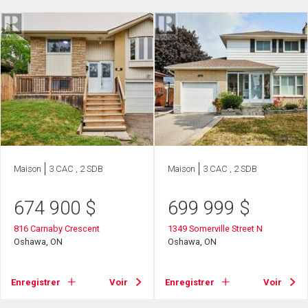
Maison
3 CAC , 2 SDB
Maison
3 CAC , 2 SDB
674 900
$
699 999
$
816 Carnaby Crescent
1349 Somerville Street N
Oshawa, ON
Oshawa, ON
Enregistrer
Voir
Enregistrer
Voir