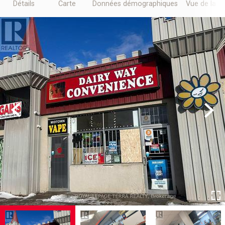
Détails
Carte
Données démographiques
Vue de la r
Previous
Next