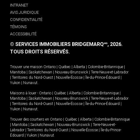
INTRANET
AVIS JURIDIQUE
CONFIDENTIALITÉ
TÉMOINS
ACCESSIBILITÉ
© SERVICES IMMOBILIERS BRIDGEMARQ
, 2026.
MD
TOUS DROITS RÉSERVÉS.
Trouver une maison
Ontario
|
Québec
|
Alberta
|
Colombie-Britannique
|
Manitoba
|
Saskatchewan
|
Nouveau-Brunswick
|
Terre-Neuve-et-Labrador
|
Territoires du Nord-Ouest
|
Nouvelle-Écosse
|
Île-du-Prince-Édouard
|
Yukon
|
Nunavut
.
Maisons à louer -
Ontario
|
Québec
|
Alberta
|
Colombie-Britannique
|
Manitoba
|
Saskatchewan
|
Nouveau-Brunswick
|
Terre-Neuve-et-Labrador
|
Territoires du Nord-Ouest
|
Nouvelle-Écosse
|
Île-du-Prince-Édouard
|
Yukon
|
Nunavut
.
Trouver des courtiers en
Ontario
|
Québec
|
Alberta
|
Colombie-Britannique
|
Manitoba
|
Saskatchewan
|
Nouveau-Brunswick
|
Terre-Neuve-et-
Labrador
|
Territoires du Nord-Ouest
|
Nouvelle-Écosse
|
Île-du-Prince-
Édouard
|
Yukon
|
Nunavut