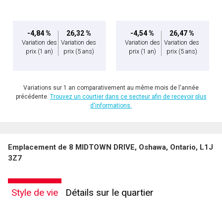
-4,84 %
26,32 %
-4,54 %
26,47 %
Variation des
Variation des
Variation des
Variation des
prix
(1 an)
prix
(5 ans)
prix
(1 an)
prix
(5 ans)
Variations sur 1 an comparativement au même mois de l'année
précédente.
Trouvez un courtier dans ce secteur afin de recevoir plus
d'informations.
En cliquant sur le bouton « soumettre », vous consentez à nos conditions d'utilisation et
Emplacement de 8 MIDTOWN DRIVE, Oshawa, Ontario, L1J
vous nous fournissez l'autorisation écrite de communiquer avec vous.
3Z7
Style de vie
Détails sur le quartier