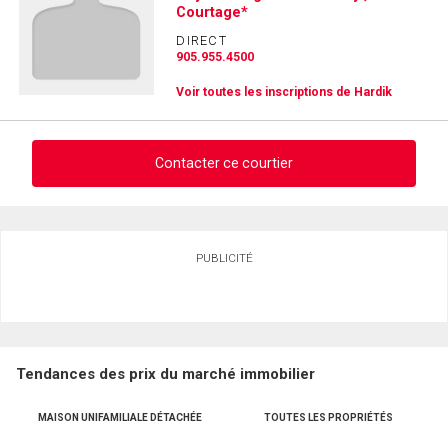
Courtage*
DIRECT
905.955.4500
Voir toutes les inscriptions de Hardik
Contacter ce courtier
Demander des infos sur cette inscription
PUBLICITÉ
Prénom
et
Nom
Courriel
Tendances des prix du marché immobilier
Téléphone
(Optionnel)
MAISON UNIFAMILIALE DÉTACHÉE
TOUTES LES PROPRIÉTÉS
Message