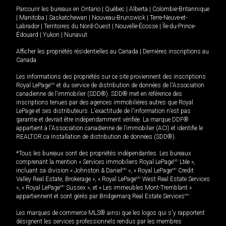
Parcourir les bureaux en
Ontario
|
Québec
|
Alberta
|
Colombie-Britannique
|
Manitoba
|
Saskatchewan
|
Nouveau-Brunswick
|
Terre-Neuve-et-
Labrador
|
Territoires du Nord-Ouest
|
Nouvelle-Écosse
|
Île-du-Prince-
Édouard
|
Yukon
|
Nunavut
Afficher les propriétés résidentielles au Canada
|
Dernières inscriptions au
Canada
Les informations des propriétés sur ce site proviennent des inscriptions
Royal LePage
MD
et du service de distribution de données de l'Association
canadienne de l’immobilier (SDD®). SDD® met en référence des
inscriptions tenues par des agences immobilières autres que Royal
LePage et ses distributeurs. L'exactitude de l'information n'est pas
garantie et devrait être indépendamment vérifiée. La marque DDF®
appartient à l'Association canadienne de l’immobilier (ACI) et identifie le
REALTOR.ca Installation de distribution de données (SDD®).
*Tous les bureaux sont des propriétés indépendantes. Les bureaux
comprenant la mention « Services immobiliers Royal LePage
MD
Ltée »,
incluant sa division « Johnston & Daniel
MD
», « Royal LePage
MD
Credit
Valley Real Estate, Brokerage », « Royal LePage
MD
West Real Estate Services
», « Royal LePage
MD
Sussex », et « Les immeubles Mont-Tremblant »
appartiennent et sont gérés par Bridgemarq Real Estate Services
MD
.
Les marques de commerce MLS® ainsi que les logos qui s'y rapportent
désignent les services professionnels rendus par les membres