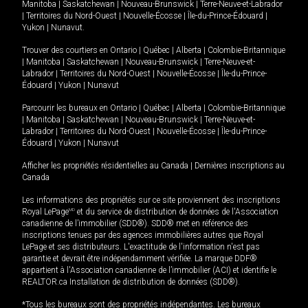
Manitoba
|
Saskatchewan
|
Nouveau-Brunswick
|
Terre-Neuve-et-Labrador
|
Territoires du Nord-Ouest
|
Nouvelle-Écosse
|
Île-du-Prince-Édouard
|
Yukon
|
Nunavut
.
Trouver des courtiers en
Ontario
|
Québec
|
Alberta
|
Colombie-Britannique
|
Manitoba
|
Saskatchewan
|
Nouveau-Brunswick
|
Terre-Neuve-et-
Labrador
|
Territoires du Nord-Ouest
|
Nouvelle-Écosse
|
Île-du-Prince-
Édouard
|
Yukon
|
Nunavut
Parcourir les bureaux en
Ontario
|
Québec
|
Alberta
|
Colombie-Britannique
|
Manitoba
|
Saskatchewan
|
Nouveau-Brunswick
|
Terre-Neuve-et-
Labrador
|
Territoires du Nord-Ouest
|
Nouvelle-Écosse
|
Île-du-Prince-
Édouard
|
Yukon
|
Nunavut
Afficher les propriétés résidentielles au Canada
|
Dernières inscriptions au
Canada
Les informations des propriétés sur ce site proviennent des inscriptions
Royal LePage
MD
et du service de distribution de données de l'Association
canadienne de l’immobilier (SDD®). SDD® met en référence des
inscriptions tenues par des agences immobilières autres que Royal
LePage et ses distributeurs. L'exactitude de l'information n'est pas
garantie et devrait être indépendamment vérifiée. La marque DDF®
appartient à l'Association canadienne de l’immobilier (ACI) et identifie le
REALTOR.ca Installation de distribution de données (SDD®).
*Tous les bureaux sont des propriétés indépendantes. Les bureaux