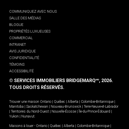
COMMUNIQUEZ AVEC NOUS
SALLE DES MÉDIAS
BLOGUE
PROPRIÉTÉS LUXUEUSES
COMMERCIAL
INTRANET
AVIS JURIDIQUE
CONFIDENTIALITÉ
TÉMOINS
ACCESSIBILITÉ
© SERVICES IMMOBILIERS BRIDGEMARQ
, 2026.
MD
TOUS DROITS RÉSERVÉS.
Trouver une maison
Ontario
|
Québec
|
Alberta
|
Colombie-Britannique
|
Manitoba
|
Saskatchewan
|
Nouveau-Brunswick
|
Terre-Neuve-et-Labrador
|
Territoires du Nord-Ouest
|
Nouvelle-Écosse
|
Île-du-Prince-Édouard
|
Yukon
|
Nunavut
.
Maisons à louer -
Ontario
|
Québec
|
Alberta
|
Colombie-Britannique
|