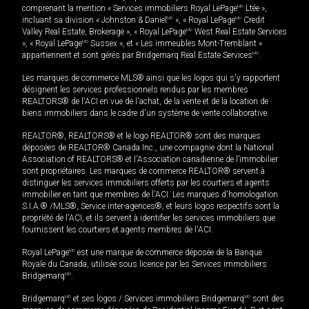
comprenant la mention « Services immobiliers Royal LePage
MD
Ltée »,
incluant sa division « Johnston & Daniel
MD
», « Royal LePage
MD
Credit
Valley Real Estate, Brokerage », « Royal LePage
MD
West Real Estate Services
», « Royal LePage
MD
Sussex », et « Les immeubles Mont-Tremblant »
appartiennent et sont gérés par Bridgemarq Real Estate Services
MD
.
Les marques de commerce MLS® ainsi que les logos qui s'y rapportent
désignent les services professionnels rendus par les membres
REALTORS® de l'ACI en vue de l'achat, de la vente et de la location de
biens immobiliers dans le cadre d'un système de vente collaborative.
REALTOR®, REALTORS® et le logo REALTOR® sont des marques
déposées de REALTOR® Canada Inc., une compagnie dont la National
Association of REALTORS® et l'Association canadienne de l’immobilier
sont propriétaires. Les marques de commerce REALTOR® servent à
distinguer les services immobiliers offerts par les courtiers et agents
immobilier en tant que membres de l'ACI. Les marques d'homologation
S.I.A.® /MLS®, Service inter-agences®, et leurs logos respectifs sont la
propriété de l'ACI, et ils servent à identifier les services immobiliers que
fournissent les courtiers et agents membres de l'ACI.
Royal LePage
MD
est une marque de commerce déposée de la Banque
Royale du Canada, utilisée sous licence par les Services immobiliers
Bridgemarq
MD
.
Bridgemarq
MD
et ses logos / Services immobiliers Bridgemarq
MD
sont des