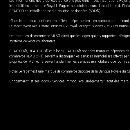
Les informations des propriétés sur ce site proviennent des inscriptions Royal 
immobilières autres que Royal LePage et ses distributeurs. L'exactitude de l'info
REALTOR.ca Installation de distribution de données (SDD®).
*Tous les bureaux sont des propriétés indépendantes. Les bureaux comprenant 
LePage
MD
West Real Estate Services », « Royal LePage
MD
Sussex », et « Les immeu
Les marques de commerce MLS® ainsi que les logos qui s'y rapportent désignent
système de vente collaborative.
REALTOR®, REALTORS® et le logo REALTOR® sont des marques déposées de REAL
commerce REALTOR® servent à distinguer les services immobiliers offerts par le
propriété de l'ACI, et ils servent à identifier les services immobiliers que fourni
Royal LePage
MD
est une marque de commerce déposée de la Banque Royale du Cana
Bridgemarq
MD
et ses logos / Services immobiliers Bridgemarq
MD
sont des marque