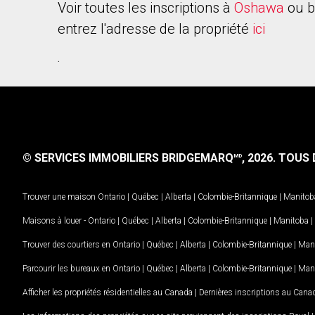
Voir toutes les inscriptions à
Oshawa
ou b
entrez l'adresse de la propriété
ici
.
© SERVICES IMMOBILIERS BRIDGEMARQ
, 2026.
TOUS D
MD
Trouver une maison
Ontario
|
Québec
|
Alberta
|
Colombie-Britannique
|
Manitob
Maisons à louer -
Ontario
|
Québec
|
Alberta
|
Colombie-Britannique
|
Manitoba
|
Trouver des courtiers en
Ontario
|
Québec
|
Alberta
|
Colombie-Britannique
|
Man
Parcourir les bureaux en
Ontario
|
Québec
|
Alberta
|
Colombie-Britannique
|
Man
Afficher les propriétés résidentielles au Canada
|
Dernières inscriptions au Cana