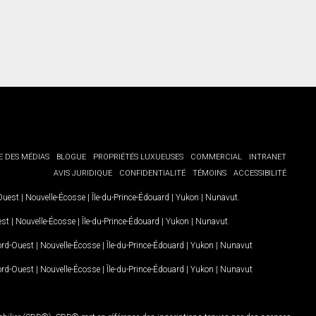
E DES MÉDIAS
BLOGUE
PROPRIÉTÉS LUXUEUSES
COMMERCIAL
INTRANET
AVIS JURIDIQUE
CONFIDENTIALITÉ
TÉMOINS
ACCESSIBILITÉ
-Ouest
|
Nouvelle-Écosse
|
Île-du-Prince-Édouard
|
Yukon
|
Nunavut
.
est
|
Nouvelle-Écosse
|
Île-du-Prince-Édouard
|
Yukon
|
Nunavut
.
Nord-Ouest
|
Nouvelle-Écosse
|
Île-du-Prince-Édouard
|
Yukon
|
Nunavut
Nord-Ouest
|
Nouvelle-Écosse
|
Île-du-Prince-Édouard
|
Yukon
|
Nunavut