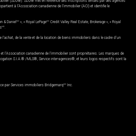
mobilier (SDD®). SDD® met en référence des inscriptions tenues par des agences
rtient à l'Association canadienne de l’immobilier (ACI) et identifie le
on & Daniel
MD
», « Royal LePage
MD
Credit Valley Real Estate, Brokerage », « Royal
es
MD
.
chat, de la vente et de la location de biens immobiliers dans le cadre d'un
Association canadienne de l’immobilier sont propriétaires. Les marques de
ation S.I.A.® /MLS®, Service inter-agences®, et leurs logos respectifs sont la
nce par Services immobiliers Bridgemarq
MD
Inc.