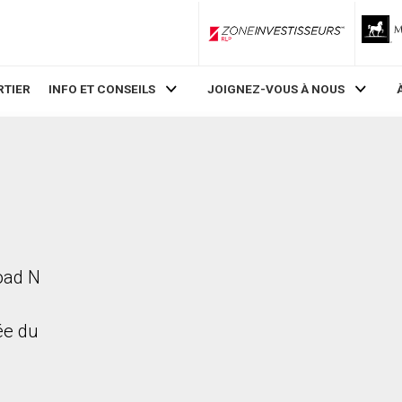
ZoneInvestisseurs RLP
RTIER
INFO ET CONSEILS
JOIGNEZ-VOUS À NOUS
oad N
rée du