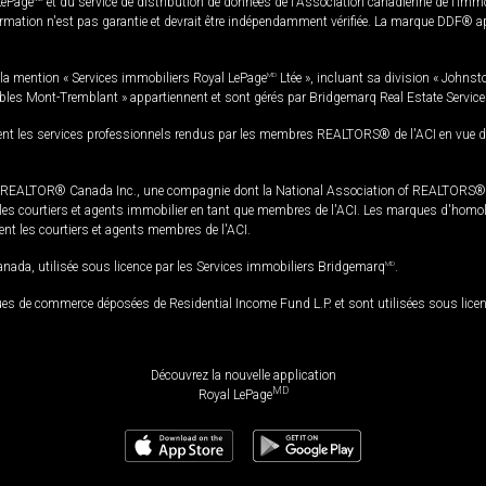
LePage
et du service de distribution de données de l'Association canadienne de l’im
rmation n'est pas garantie et devrait être indépendamment vérifiée. La marque DDF® appa
la mention « Services immobiliers Royal LePage
MD
Ltée », incluant sa division « Johnst
bles Mont-Tremblant » appartiennent et sont gérés par Bridgemarq Real Estate Servic
 les services professionnels rendus par les membres REALTORS® de l'ACI en vue de l'a
TOR® Canada Inc., une compagnie dont la National Association of REALTORS® et l'
s courtiers et agents immobilier en tant que membres de l'ACI. Les marques d'homolog
ssent les courtiers et agents membres de l'ACI.
da, utilisée sous licence par les Services immobiliers Bridgemarq
MD
.
s de commerce déposées de Residential Income Fund L.P. et sont utilisées sous lice
Découvrez la nouvelle application
MD
Royal LePage