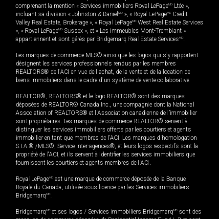
comprenant la mention « Services immobiliers Royal LePage
MD
Ltée »,
incluant sa division « Johnston & Daniel
MD
», « Royal LePage
MD
Credit
Valley Real Estate, Brokerage », « Royal LePage
MD
West Real Estate Services
», « Royal LePage
MD
Sussex », et « Les immeubles Mont-Tremblant »
appartiennent et sont gérés par Bridgemarq Real Estate Services
MD
.
Les marques de commerce MLS® ainsi que les logos qui s'y rapportent
désignent les services professionnels rendus par les membres
REALTORS® de l'ACI en vue de l'achat, de la vente et de la location de
biens immobiliers dans le cadre d'un système de vente collaborative.
REALTOR®, REALTORS® et le logo REALTOR® sont des marques
déposées de REALTOR® Canada Inc., une compagnie dont la National
Association of REALTORS® et l'Association canadienne de l’immobilier
sont propriétaires. Les marques de commerce REALTOR® servent à
distinguer les services immobiliers offerts par les courtiers et agents
immobilier en tant que membres de l'ACI. Les marques d'homologation
S.I.A.® /MLS®, Service inter-agences®, et leurs logos respectifs sont la
propriété de l'ACI, et ils servent à identifier les services immobiliers que
fournissent les courtiers et agents membres de l'ACI.
Royal LePage
MD
est une marque de commerce déposée de la Banque
Royale du Canada, utilisée sous licence par les Services immobiliers
Bridgemarq
MD
.
Bridgemarq
MD
et ses logos / Services immobiliers Bridgemarq
MD
sont des