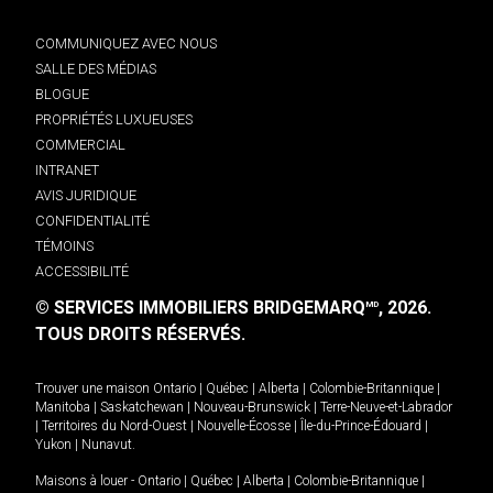
COMMUNIQUEZ AVEC NOUS
SALLE DES MÉDIAS
BLOGUE
PROPRIÉTÉS LUXUEUSES
COMMERCIAL
INTRANET
AVIS JURIDIQUE
CONFIDENTIALITÉ
TÉMOINS
ACCESSIBILITÉ
© SERVICES IMMOBILIERS BRIDGEMARQ
, 2026.
MD
TOUS DROITS RÉSERVÉS.
Trouver une maison
Ontario
|
Québec
|
Alberta
|
Colombie-Britannique
|
Manitoba
|
Saskatchewan
|
Nouveau-Brunswick
|
Terre-Neuve-et-Labrador
|
Territoires du Nord-Ouest
|
Nouvelle-Écosse
|
Île-du-Prince-Édouard
|
Yukon
|
Nunavut
.
Maisons à louer -
Ontario
|
Québec
|
Alberta
|
Colombie-Britannique
|