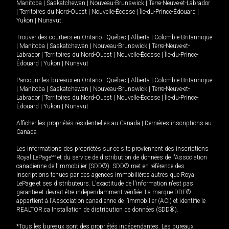
Manitoba
|
Saskatchewan
|
Nouveau-Brunswick
|
Terre-Neuve-et-Labrador
|
Territoires du Nord-Ouest
|
Nouvelle-Écosse
|
Île-du-Prince-Édouard
|
Yukon
|
Nunavut
.
Trouver des courtiers en
Ontario
|
Québec
|
Alberta
|
Colombie-Britannique
|
Manitoba
|
Saskatchewan
|
Nouveau-Brunswick
|
Terre-Neuve-et-
Labrador
|
Territoires du Nord-Ouest
|
Nouvelle-Écosse
|
Île-du-Prince-
Édouard
|
Yukon
|
Nunavut
Parcourir les bureaux en
Ontario
|
Québec
|
Alberta
|
Colombie-Britannique
|
Manitoba
|
Saskatchewan
|
Nouveau-Brunswick
|
Terre-Neuve-et-
Labrador
|
Territoires du Nord-Ouest
|
Nouvelle-Écosse
|
Île-du-Prince-
Édouard
|
Yukon
|
Nunavut
Afficher les propriétés résidentielles au Canada
|
Dernières inscriptions au
Canada
Les informations des propriétés sur ce site proviennent des inscriptions
Royal LePage
MD
et du service de distribution de données de l'Association
canadienne de l’immobilier (SDD®). SDD® met en référence des
inscriptions tenues par des agences immobilières autres que Royal
LePage et ses distributeurs. L'exactitude de l'information n'est pas
garantie et devrait être indépendamment vérifiée. La marque DDF®
appartient à l'Association canadienne de l’immobilier (ACI) et identifie le
REALTOR.ca Installation de distribution de données (SDD®).
*Tous les bureaux sont des propriétés indépendantes. Les bureaux