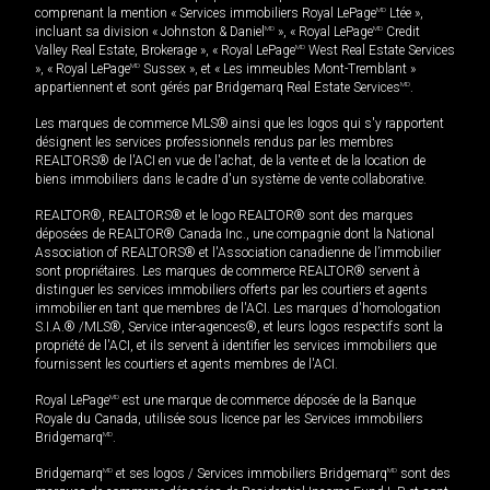
comprenant la mention « Services immobiliers Royal LePage
MD
Ltée »,
incluant sa division « Johnston & Daniel
MD
», « Royal LePage
MD
Credit
Valley Real Estate, Brokerage », « Royal LePage
MD
West Real Estate Services
», « Royal LePage
MD
Sussex », et « Les immeubles Mont-Tremblant »
appartiennent et sont gérés par Bridgemarq Real Estate Services
MD
.
Les marques de commerce MLS® ainsi que les logos qui s'y rapportent
désignent les services professionnels rendus par les membres
REALTORS® de l'ACI en vue de l'achat, de la vente et de la location de
biens immobiliers dans le cadre d'un système de vente collaborative.
REALTOR®, REALTORS® et le logo REALTOR® sont des marques
déposées de REALTOR® Canada Inc., une compagnie dont la National
Association of REALTORS® et l'Association canadienne de l’immobilier
sont propriétaires. Les marques de commerce REALTOR® servent à
distinguer les services immobiliers offerts par les courtiers et agents
immobilier en tant que membres de l'ACI. Les marques d'homologation
S.I.A.® /MLS®, Service inter-agences®, et leurs logos respectifs sont la
propriété de l'ACI, et ils servent à identifier les services immobiliers que
fournissent les courtiers et agents membres de l'ACI.
Royal LePage
MD
est une marque de commerce déposée de la Banque
Royale du Canada, utilisée sous licence par les Services immobiliers
Bridgemarq
MD
.
Bridgemarq
MD
et ses logos / Services immobiliers Bridgemarq
MD
sont des