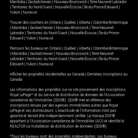
Manitoba
|
Saskatchewan
|
Nouveau-Brunswick
|
Terre-Neuve-et-Labrador
|
Territoires du Nord-Ouest
|
Nouvelle-Écosse
|
Île-du-Prince-Édouard
|
Yukon
|
Nunavut
.
Trouver des courtiers en
Ontario
|
Québec
|
Alberta
|
Colombie-Britannique
|
Manitoba
|
Saskatchewan
|
Nouveau-Brunswick
|
Terre-Neuve-et-
Labrador
|
Territoires du Nord-Ouest
|
Nouvelle-Écosse
|
Île-du-Prince-
Édouard
|
Yukon
|
Nunavut
Parcourir les bureaux en
Ontario
|
Québec
|
Alberta
|
Colombie-Britannique
|
Manitoba
|
Saskatchewan
|
Nouveau-Brunswick
|
Terre-Neuve-et-
Labrador
|
Territoires du Nord-Ouest
|
Nouvelle-Écosse
|
Île-du-Prince-
Édouard
|
Yukon
|
Nunavut
Afficher les propriétés résidentielles au Canada
|
Dernières inscriptions au
Canada
Les informations des propriétés sur ce site proviennent des inscriptions
Royal LePage
MD
et du service de distribution de données de l'Association
canadienne de l’immobilier (SDD®). SDD® met en référence des
inscriptions tenues par des agences immobilières autres que Royal
LePage et ses distributeurs. L'exactitude de l'information n'est pas
garantie et devrait être indépendamment vérifiée. La marque DDF®
appartient à l'Association canadienne de l’immobilier (ACI) et identifie le
REALTOR.ca Installation de distribution de données (SDD®).
*Tous les bureaux sont des propriétés indépendantes. Les bureaux