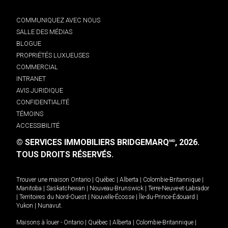
COMMUNIQUEZ AVEC NOUS
SALLE DES MÉDIAS
BLOGUE
PROPRIÉTÉS LUXUEUSES
COMMERCIAL
INTRANET
AVIS JURIDIQUE
CONFIDENTIALITÉ
TÉMOINS
ACCESSIBILITÉ
© SERVICES IMMOBILIERS BRIDGEMARQ
, 2026.
MD
TOUS DROITS RÉSERVÉS.
Trouver une maison
Ontario
|
Québec
|
Alberta
|
Colombie-Britannique
|
Manitoba
|
Saskatchewan
|
Nouveau-Brunswick
|
Terre-Neuve-et-Labrador
|
Territoires du Nord-Ouest
|
Nouvelle-Écosse
|
Île-du-Prince-Édouard
|
Yukon
|
Nunavut
.
Maisons à louer -
Ontario
|
Québec
|
Alberta
|
Colombie-Britannique
|