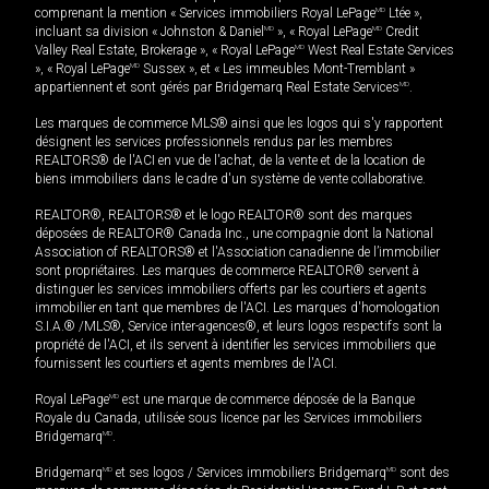
comprenant la mention « Services immobiliers Royal LePage
MD
Ltée »,
incluant sa division « Johnston & Daniel
MD
», « Royal LePage
MD
Credit
Valley Real Estate, Brokerage », « Royal LePage
MD
West Real Estate Services
», « Royal LePage
MD
Sussex », et « Les immeubles Mont-Tremblant »
appartiennent et sont gérés par Bridgemarq Real Estate Services
MD
.
Les marques de commerce MLS® ainsi que les logos qui s'y rapportent
désignent les services professionnels rendus par les membres
REALTORS® de l'ACI en vue de l'achat, de la vente et de la location de
biens immobiliers dans le cadre d'un système de vente collaborative.
REALTOR®, REALTORS® et le logo REALTOR® sont des marques
déposées de REALTOR® Canada Inc., une compagnie dont la National
Association of REALTORS® et l'Association canadienne de l’immobilier
sont propriétaires. Les marques de commerce REALTOR® servent à
distinguer les services immobiliers offerts par les courtiers et agents
immobilier en tant que membres de l'ACI. Les marques d'homologation
S.I.A.® /MLS®, Service inter-agences®, et leurs logos respectifs sont la
propriété de l'ACI, et ils servent à identifier les services immobiliers que
fournissent les courtiers et agents membres de l'ACI.
Royal LePage
MD
est une marque de commerce déposée de la Banque
Royale du Canada, utilisée sous licence par les Services immobiliers
Bridgemarq
MD
.
Bridgemarq
MD
et ses logos / Services immobiliers Bridgemarq
MD
sont des