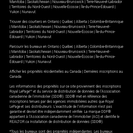
Manitoba
|
Saskatchewan
|
Nouveau-Brunswick
|
Terre-Neuve-et-Labrador
|
Territoires du Nord-Ouest
|
Nouvelle-Écosse
|
Île-du-Prince-Édouard
|
Yukon
|
Nunavut
.
Trouver des courtiers en
Ontario
|
Québec
|
Alberta
|
Colombie-Britannique
|
Manitoba
|
Saskatchewan
|
Nouveau-Brunswick
|
Terre-Neuve-et-
Labrador
|
Territoires du Nord-Ouest
|
Nouvelle-Écosse
|
Île-du-Prince-
Édouard
|
Yukon
|
Nunavut
Parcourir les bureaux en
Ontario
|
Québec
|
Alberta
|
Colombie-Britannique
|
Manitoba
|
Saskatchewan
|
Nouveau-Brunswick
|
Terre-Neuve-et-
Labrador
|
Territoires du Nord-Ouest
|
Nouvelle-Écosse
|
Île-du-Prince-
Édouard
|
Yukon
|
Nunavut
Afficher les propriétés résidentielles au Canada
|
Dernières inscriptions au
Canada
Les informations des propriétés sur ce site proviennent des inscriptions
Royal LePage
MD
et du service de distribution de données de l'Association
canadienne de l’immobilier (SDD®). SDD® met en référence des
inscriptions tenues par des agences immobilières autres que Royal
LePage et ses distributeurs. L'exactitude de l'information n'est pas
garantie et devrait être indépendamment vérifiée. La marque DDF®
appartient à l'Association canadienne de l’immobilier (ACI) et identifie le
REALTOR.ca Installation de distribution de données (SDD®).
*Tous les bureaux sont des propriétés indépendantes. Les bureaux