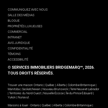
COMMUNIQUEZ AVEC NOUS
SALLE DES MÉDIAS
BLOGUE
PROPRIÉTÉS LUXUEUSES
COMMERCIAL
INTRANET
AVIS JURIDIQUE
CONFIDENTIALITÉ
TÉMOINS
ACCESSIBILITÉ
© SERVICES IMMOBILIERS BRIDGEMARQ
, 2026.
MD
TOUS DROITS RÉSERVÉS.
Trouver une maison
Ontario
|
Québec
|
Alberta
|
Colombie-Britannique
|
Manitoba
|
Saskatchewan
|
Nouveau-Brunswick
|
Terre-Neuve-et-Labrador
|
Territoires du Nord-Ouest
|
Nouvelle-Écosse
|
Île-du-Prince-Édouard
|
Yukon
|
Nunavut
.
Maisons à louer -
Ontario
|
Québec
|
Alberta
|
Colombie-Britannique
|