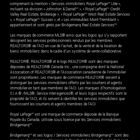
comprenant la mention « Services immobiliers Royal LePage
MD
Ltée »,
incluant sa division « Johnston & Daniel
MD
», « Royal LePage
MD
Credit
Valley Real Estate, Brokerage », « Royal LePage
MD
West Real Estate Services
», « Royal LePage
MD
Sussex », et « Les immeubles Mont-Tremblant »
appartiennent et sont gérés par Bridgemarq Real Estate Services
MD
.
Les marques de commerce MLS® ainsi que les logos qui s'y rapportent
désignent les services professionnels rendus par les membres
REALTORS® de l'ACI en vue de l'achat, de la vente et de la location de
biens immobiliers dans le cadre d'un système de vente collaborative.
REALTOR®, REALTORS® et le logo REALTOR® sont des marques
déposées de REALTOR® Canada Inc., une compagnie dont la National
Association of REALTORS® et l'Association canadienne de l’immobilier
sont propriétaires. Les marques de commerce REALTOR® servent à
distinguer les services immobiliers offerts par les courtiers et agents
immobilier en tant que membres de l'ACI. Les marques d'homologation
S.I.A.® /MLS®, Service inter-agences®, et leurs logos respectifs sont la
propriété de l'ACI, et ils servent à identifier les services immobiliers que
fournissent les courtiers et agents membres de l'ACI.
Royal LePage
MD
est une marque de commerce déposée de la Banque
Royale du Canada, utilisée sous licence par les Services immobiliers
Bridgemarq
MD
.
Bridgemarq
MD
et ses logos / Services immobiliers Bridgemarq
MD
sont des