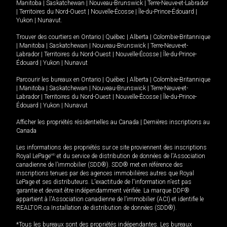
Manitoba
|
Saskatchewan
|
Nouveau-Brunswick
|
Terre-Neuve-et-Labrador
|
Territoires du Nord-Ouest
|
Nouvelle-Écosse
|
Île-du-Prince-Édouard
|
Yukon
|
Nunavut
.
Trouver des courtiers en
Ontario
|
Québec
|
Alberta
|
Colombie-Britannique
|
Manitoba
|
Saskatchewan
|
Nouveau-Brunswick
|
Terre-Neuve-et-
Labrador
|
Territoires du Nord-Ouest
|
Nouvelle-Écosse
|
Île-du-Prince-
Édouard
|
Yukon
|
Nunavut
Parcourir les bureaux en
Ontario
|
Québec
|
Alberta
|
Colombie-Britannique
|
Manitoba
|
Saskatchewan
|
Nouveau-Brunswick
|
Terre-Neuve-et-
Labrador
|
Territoires du Nord-Ouest
|
Nouvelle-Écosse
|
Île-du-Prince-
Édouard
|
Yukon
|
Nunavut
Afficher les propriétés résidentielles au Canada
|
Dernières inscriptions au
Canada
Les informations des propriétés sur ce site proviennent des inscriptions
Royal LePage
MD
et du service de distribution de données de l'Association
canadienne de l’immobilier (SDD®). SDD® met en référence des
inscriptions tenues par des agences immobilières autres que Royal
LePage et ses distributeurs. L'exactitude de l'information n'est pas
garantie et devrait être indépendamment vérifiée. La marque DDF®
appartient à l'Association canadienne de l’immobilier (ACI) et identifie le
REALTOR.ca Installation de distribution de données (SDD®).
*Tous les bureaux sont des propriétés indépendantes. Les bureaux