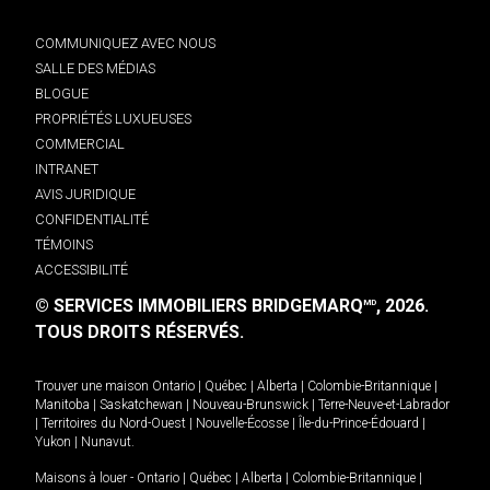
COMMUNIQUEZ AVEC NOUS
SALLE DES MÉDIAS
BLOGUE
PROPRIÉTÉS LUXUEUSES
COMMERCIAL
INTRANET
AVIS JURIDIQUE
CONFIDENTIALITÉ
TÉMOINS
ACCESSIBILITÉ
© SERVICES IMMOBILIERS BRIDGEMARQ
, 2026.
MD
TOUS DROITS RÉSERVÉS.
Trouver une maison
Ontario
|
Québec
|
Alberta
|
Colombie-Britannique
|
Manitoba
|
Saskatchewan
|
Nouveau-Brunswick
|
Terre-Neuve-et-Labrador
|
Territoires du Nord-Ouest
|
Nouvelle-Écosse
|
Île-du-Prince-Édouard
|
Yukon
|
Nunavut
.
Maisons à louer -
Ontario
|
Québec
|
Alberta
|
Colombie-Britannique
|