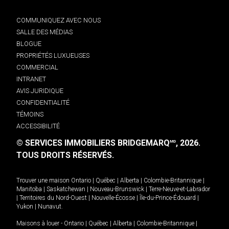
COMMUNIQUEZ AVEC NOUS
SALLE DES MÉDIAS
BLOGUE
PROPRIÉTÉS LUXUEUSES
COMMERCIAL
INTRANET
AVIS JURIDIQUE
CONFIDENTIALITÉ
TÉMOINS
ACCESSIBILITÉ
© SERVICES IMMOBILIERS BRIDGEMARQ
, 2026.
MD
TOUS DROITS RÉSERVÉS.
Trouver une maison
Ontario
|
Québec
|
Alberta
|
Colombie-Britannique
|
Manitoba
|
Saskatchewan
|
Nouveau-Brunswick
|
Terre-Neuve-et-Labrador
|
Territoires du Nord-Ouest
|
Nouvelle-Écosse
|
Île-du-Prince-Édouard
|
Yukon
|
Nunavut
.
Maisons à louer -
Ontario
|
Québec
|
Alberta
|
Colombie-Britannique
|