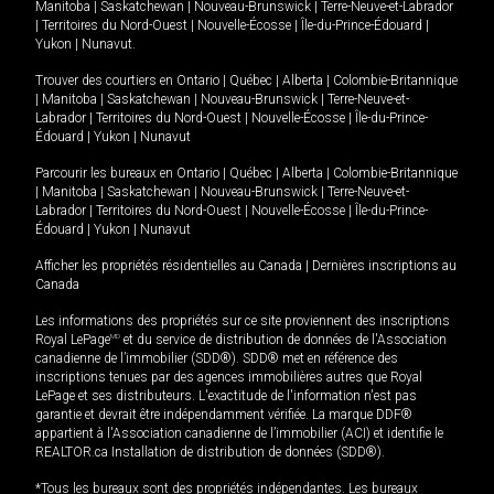
Manitoba
|
Saskatchewan
|
Nouveau-Brunswick
|
Terre-Neuve-et-Labrador
|
Territoires du Nord-Ouest
|
Nouvelle-Écosse
|
Île-du-Prince-Édouard
|
Yukon
|
Nunavut
.
Trouver des courtiers en
Ontario
|
Québec
|
Alberta
|
Colombie-Britannique
|
Manitoba
|
Saskatchewan
|
Nouveau-Brunswick
|
Terre-Neuve-et-
Labrador
|
Territoires du Nord-Ouest
|
Nouvelle-Écosse
|
Île-du-Prince-
Édouard
|
Yukon
|
Nunavut
Parcourir les bureaux en
Ontario
|
Québec
|
Alberta
|
Colombie-Britannique
|
Manitoba
|
Saskatchewan
|
Nouveau-Brunswick
|
Terre-Neuve-et-
Labrador
|
Territoires du Nord-Ouest
|
Nouvelle-Écosse
|
Île-du-Prince-
Édouard
|
Yukon
|
Nunavut
Afficher les propriétés résidentielles au Canada
|
Dernières inscriptions au
Canada
Les informations des propriétés sur ce site proviennent des inscriptions
Royal LePage
MD
et du service de distribution de données de l'Association
canadienne de l’immobilier (SDD®). SDD® met en référence des
inscriptions tenues par des agences immobilières autres que Royal
LePage et ses distributeurs. L'exactitude de l'information n'est pas
garantie et devrait être indépendamment vérifiée. La marque DDF®
appartient à l'Association canadienne de l’immobilier (ACI) et identifie le
REALTOR.ca Installation de distribution de données (SDD®).
*Tous les bureaux sont des propriétés indépendantes. Les bureaux