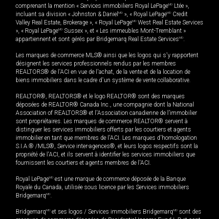
comprenant la mention « Services immobiliers Royal LePage
MD
Ltée »,
incluant sa division « Johnston & Daniel
MD
», « Royal LePage
MD
Credit
Valley Real Estate, Brokerage », « Royal LePage
MD
West Real Estate Services
», « Royal LePage
MD
Sussex », et « Les immeubles Mont-Tremblant »
appartiennent et sont gérés par Bridgemarq Real Estate Services
MD
.
Les marques de commerce MLS® ainsi que les logos qui s'y rapportent
désignent les services professionnels rendus par les membres
REALTORS® de l'ACI en vue de l'achat, de la vente et de la location de
biens immobiliers dans le cadre d'un système de vente collaborative.
REALTOR®, REALTORS® et le logo REALTOR® sont des marques
déposées de REALTOR® Canada Inc., une compagnie dont la National
Association of REALTORS® et l'Association canadienne de l’immobilier
sont propriétaires. Les marques de commerce REALTOR® servent à
distinguer les services immobiliers offerts par les courtiers et agents
immobilier en tant que membres de l'ACI. Les marques d'homologation
S.I.A.® /MLS®, Service inter-agences®, et leurs logos respectifs sont la
propriété de l'ACI, et ils servent à identifier les services immobiliers que
fournissent les courtiers et agents membres de l'ACI.
Royal LePage
MD
est une marque de commerce déposée de la Banque
Royale du Canada, utilisée sous licence par les Services immobiliers
Bridgemarq
MD
.
Bridgemarq
MD
et ses logos / Services immobiliers Bridgemarq
MD
sont des