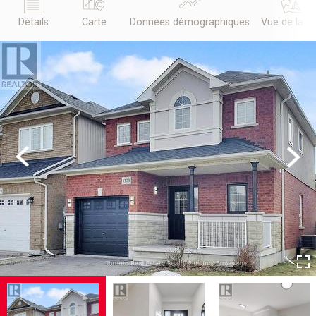
Détails
Carte
Données démographiques
Vue de la r
Previous
Next