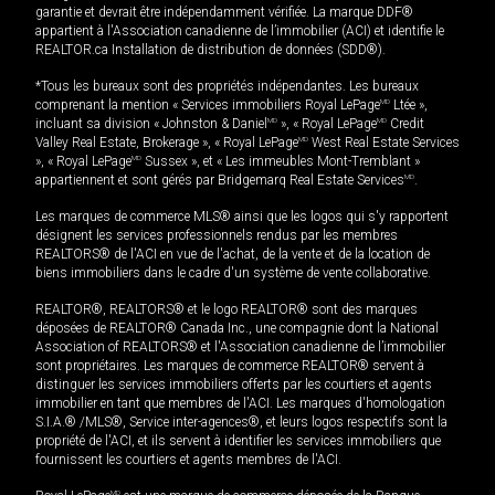
garantie et devrait être indépendamment vérifiée. La marque DDF®
appartient à l'Association canadienne de l’immobilier (ACI) et identifie le
REALTOR.ca Installation de distribution de données (SDD®).
*Tous les bureaux sont des propriétés indépendantes. Les bureaux
comprenant la mention « Services immobiliers Royal LePage
MD
Ltée »,
incluant sa division « Johnston & Daniel
MD
», « Royal LePage
MD
Credit
Valley Real Estate, Brokerage », « Royal LePage
MD
West Real Estate Services
», « Royal LePage
MD
Sussex », et « Les immeubles Mont-Tremblant »
appartiennent et sont gérés par Bridgemarq Real Estate Services
MD
.
Les marques de commerce MLS® ainsi que les logos qui s'y rapportent
désignent les services professionnels rendus par les membres
REALTORS® de l'ACI en vue de l'achat, de la vente et de la location de
biens immobiliers dans le cadre d'un système de vente collaborative.
REALTOR®, REALTORS® et le logo REALTOR® sont des marques
déposées de REALTOR® Canada Inc., une compagnie dont la National
Association of REALTORS® et l'Association canadienne de l’immobilier
sont propriétaires. Les marques de commerce REALTOR® servent à
distinguer les services immobiliers offerts par les courtiers et agents
immobilier en tant que membres de l'ACI. Les marques d'homologation
S.I.A.® /MLS®, Service inter-agences®, et leurs logos respectifs sont la
propriété de l'ACI, et ils servent à identifier les services immobiliers que
fournissent les courtiers et agents membres de l'ACI.
MD