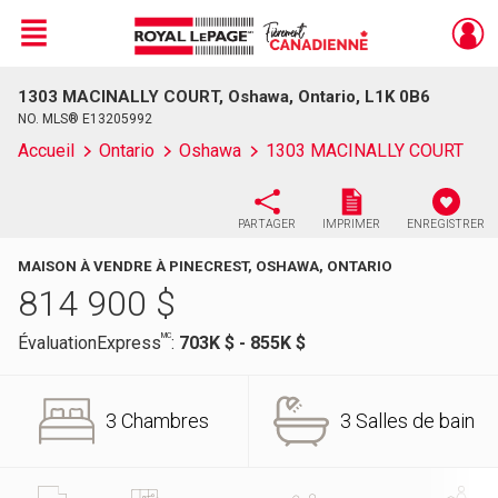
Menu
1303 MACINALLY COURT, Oshawa, Ontario, L1K 0B6
Live
En Direct
NO. MLS® E13205992
Accueil
Ontario
Oshawa
1303 MACINALLY COURT
PARTAGER
IMPRIMER
ENREGISTRER
MAISON À VENDRE À PINECREST, OSHAWA, ONTARIO
814 900
$
MC
ÉvaluationExpress
:
703K $ - 855K $
3 Chambres
3 Salles de bain