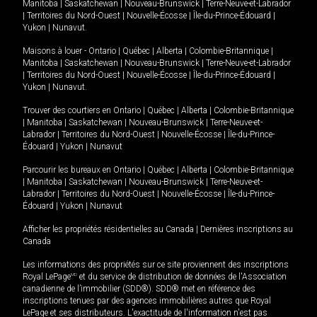
Manitoba
|
Saskatchewan
|
Nouveau-Brunswick
|
Terre-Neuve-et-Labrador
|
Territoires du Nord-Ouest
|
Nouvelle-Écosse
|
Île-du-Prince-Édouard
|
Yukon
|
Nunavut
.
Maisons à louer -
Ontario
|
Québec
|
Alberta
|
Colombie-Britannique
|
Manitoba
|
Saskatchewan
|
Nouveau-Brunswick
|
Terre-Neuve-et-Labrador
|
Territoires du Nord-Ouest
|
Nouvelle-Écosse
|
Île-du-Prince-Édouard
|
Yukon
|
Nunavut
.
Trouver des courtiers en
Ontario
|
Québec
|
Alberta
|
Colombie-Britannique
|
Manitoba
|
Saskatchewan
|
Nouveau-Brunswick
|
Terre-Neuve-et-
Labrador
|
Territoires du Nord-Ouest
|
Nouvelle-Écosse
|
Île-du-Prince-
Édouard
|
Yukon
|
Nunavut
Parcourir les bureaux en
Ontario
|
Québec
|
Alberta
|
Colombie-Britannique
|
Manitoba
|
Saskatchewan
|
Nouveau-Brunswick
|
Terre-Neuve-et-
Labrador
|
Territoires du Nord-Ouest
|
Nouvelle-Écosse
|
Île-du-Prince-
Édouard
|
Yukon
|
Nunavut
Afficher les propriétés résidentielles au Canada
|
Dernières inscriptions au
Canada
Les informations des propriétés sur ce site proviennent des inscriptions
Royal LePage
MD
et du service de distribution de données de l'Association
canadienne de l’immobilier (SDD®). SDD® met en référence des
inscriptions tenues par des agences immobilières autres que Royal
LePage et ses distributeurs. L'exactitude de l'information n'est pas