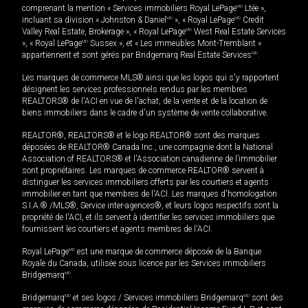
comprenant la mention « Services immobiliers Royal LePage
MD
Ltée »,
incluant sa division « Johnston & Daniel
MD
», « Royal LePage
MD
Credit
Valley Real Estate, Brokerage », « Royal LePage
MD
West Real Estate Services
», « Royal LePage
MD
Sussex », et « Les immeubles Mont-Tremblant »
appartiennent et sont gérés par Bridgemarq Real Estate Services
MD
.
Les marques de commerce MLS® ainsi que les logos qui s'y rapportent
désignent les services professionnels rendus par les membres
REALTORS® de l'ACI en vue de l'achat, de la vente et de la location de
biens immobiliers dans le cadre d'un système de vente collaborative.
REALTOR®, REALTORS® et le logo REALTOR® sont des marques
déposées de REALTOR® Canada Inc., une compagnie dont la National
Association of REALTORS® et l'Association canadienne de l’immobilier
sont propriétaires. Les marques de commerce REALTOR® servent à
distinguer les services immobiliers offerts par les courtiers et agents
immobilier en tant que membres de l'ACI. Les marques d'homologation
S.I.A.® /MLS®, Service inter-agences®, et leurs logos respectifs sont la
propriété de l'ACI, et ils servent à identifier les services immobiliers que
fournissent les courtiers et agents membres de l'ACI.
Royal LePage
MD
est une marque de commerce déposée de la Banque
Royale du Canada, utilisée sous licence par les Services immobiliers
Bridgemarq
MD
.
Bridgemarq
MD
et ses logos / Services immobiliers Bridgemarq
MD
sont des