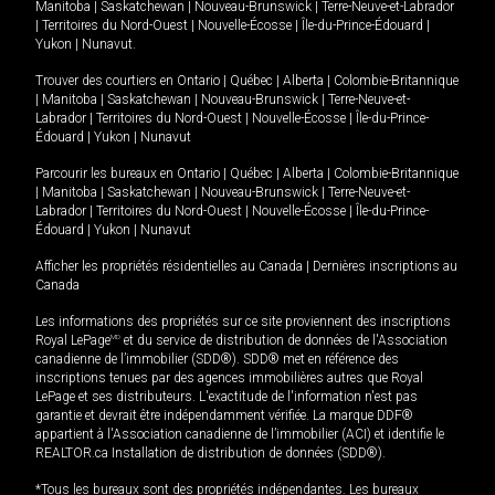
Manitoba
|
Saskatchewan
|
Nouveau-Brunswick
|
Terre-Neuve-et-Labrador
|
Territoires du Nord-Ouest
|
Nouvelle-Écosse
|
Île-du-Prince-Édouard
|
Yukon
|
Nunavut
.
Trouver des courtiers en
Ontario
|
Québec
|
Alberta
|
Colombie-Britannique
|
Manitoba
|
Saskatchewan
|
Nouveau-Brunswick
|
Terre-Neuve-et-
Labrador
|
Territoires du Nord-Ouest
|
Nouvelle-Écosse
|
Île-du-Prince-
Édouard
|
Yukon
|
Nunavut
Parcourir les bureaux en
Ontario
|
Québec
|
Alberta
|
Colombie-Britannique
|
Manitoba
|
Saskatchewan
|
Nouveau-Brunswick
|
Terre-Neuve-et-
Labrador
|
Territoires du Nord-Ouest
|
Nouvelle-Écosse
|
Île-du-Prince-
Édouard
|
Yukon
|
Nunavut
Afficher les propriétés résidentielles au Canada
|
Dernières inscriptions au
Canada
Les informations des propriétés sur ce site proviennent des inscriptions
Royal LePage
MD
et du service de distribution de données de l'Association
canadienne de l’immobilier (SDD®). SDD® met en référence des
inscriptions tenues par des agences immobilières autres que Royal
LePage et ses distributeurs. L'exactitude de l'information n'est pas
garantie et devrait être indépendamment vérifiée. La marque DDF®
appartient à l'Association canadienne de l’immobilier (ACI) et identifie le
REALTOR.ca Installation de distribution de données (SDD®).
*Tous les bureaux sont des propriétés indépendantes. Les bureaux