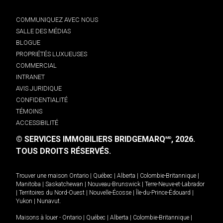
COMMUNIQUEZ AVEC NOUS
SALLE DES MÉDIAS
BLOGUE
PROPRIÉTÉS LUXUEUSES
COMMERCIAL
INTRANET
AVIS JURIDIQUE
CONFIDENTIALITÉ
TÉMOINS
ACCESSIBILITÉ
© SERVICES IMMOBILIERS BRIDGEMARQ
, 2026.
MD
TOUS DROITS RÉSERVÉS.
Trouver une maison
Ontario
|
Québec
|
Alberta
|
Colombie-Britannique
|
Manitoba
|
Saskatchewan
|
Nouveau-Brunswick
|
Terre-Neuve-et-Labrador
|
Territoires du Nord-Ouest
|
Nouvelle-Écosse
|
Île-du-Prince-Édouard
|
Yukon
|
Nunavut
.
Maisons à louer -
Ontario
|
Québec
|
Alberta
|
Colombie-Britannique
|