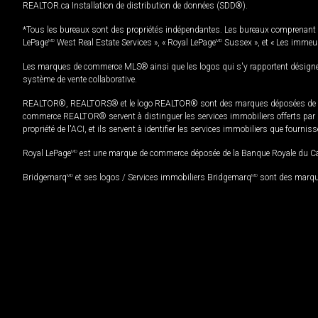
REALTOR.ca Installation de distribution de données (SDD®).
*Tous les bureaux sont des propriétés indépendantes. Les bureaux comprenant 
LePage
MD
West Real Estate Services », « Royal LePage
MD
Sussex », et « Les immeu
Les marques de commerce MLS® ainsi que les logos qui s'y rapportent désignent
système de vente collaborative.
REALTOR®, REALTORS® et le logo REALTOR® sont des marques déposées de REAL
commerce REALTOR® servent à distinguer les services immobiliers offerts par le
propriété de l'ACI, et ils servent à identifier les services immobiliers que fourni
Royal LePage
MD
est une marque de commerce déposée de la Banque Royale du Cana
Bridgemarq
MD
et ses logos / Services immobiliers Bridgemarq
MD
sont des marque