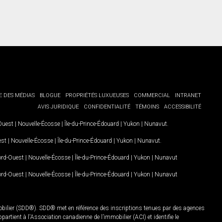
E DES MÉDIAS
BLOGUE
PROPRIÉTÉS LUXUEUSES
COMMERCIAL
INTRANET
AVIS JURIDIQUE
CONFIDENTIALITÉ
TÉMOINS
ACCESSIBILITÉ
-Ouest
|
Nouvelle-Écosse
|
Île-du-Prince-Édouard
|
Yukon
|
Nunavut
.
est
|
Nouvelle-Écosse
|
Île-du-Prince-Édouard
|
Yukon
|
Nunavut
.
Nord-Ouest
|
Nouvelle-Écosse
|
Île-du-Prince-Édouard
|
Yukon
|
Nunavut
Nord-Ouest
|
Nouvelle-Écosse
|
Île-du-Prince-Édouard
|
Yukon
|
Nunavut
mobilier (SDD®). SDD® met en référence des inscriptions tenues par des agences
rtient à l'Association canadienne de l’immobilier (ACI) et identifie le