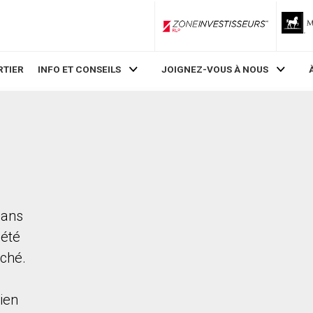
ZoneInvestisseurs RLP
RTIER
INFO ET CONSEILS
JOIGNEZ-VOUS À NOUS
dans
iété
rché.
ien