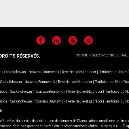
Facebook
LinkedIn
YouTube
Instagram
ROITS RÉSERVÉS.
COMMUNIQUEZ AVEC NOUS
SALL
a
|
Saskatchewan
|
Nouveau-Brunswick
|
Terre-Neuve-et-Labrador
|
Territoires du Nord
Saskatchewan
|
Nouveau-Brunswick
|
Terre-Neuve-et-Labrador
|
Territoires du Nord-Ou
itoba
|
Saskatchewan
|
Nouveau-Brunswick
|
Terre-Neuve-et-Labrador
|
Territoires du 
itoba
|
Saskatchewan
|
Nouveau-Brunswick
|
Terre-Neuve-et-Labrador
|
Territoires du 
da
LePage
MD
et du service de distribution de données de l'Association canadienne de l’im
rmation n'est pas garantie et devrait être indépendamment vérifiée. La marque DDF® appa