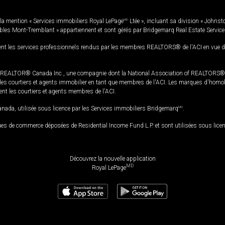
la mention « Services immobiliers Royal LePage
MD
Ltée », incluant sa division « Johnst
bles Mont-Tremblant » appartiennent et sont gérés par Bridgemarq Real Estate Servic
 les services professionnels rendus par les membres REALTORS® de l'ACI en vue de l'a
TOR® Canada Inc., une compagnie dont la National Association of REALTORS® et l'
s courtiers et agents immobilier en tant que membres de l'ACI. Les marques d'homolog
ssent les courtiers et agents membres de l'ACI.
da, utilisée sous licence par les Services immobiliers Bridgemarq
MD
.
s de commerce déposées de Residential Income Fund L.P. et sont utilisées sous lice
Découvrez la nouvelle application
MD
Royal LePage