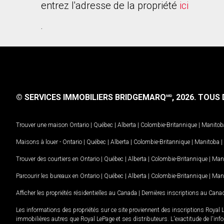
entrez l'adresse de la propriété
ici
.
© SERVICES IMMOBILIERS BRIDGEMARQ
, 2026.
TOUS D
MD
Trouver une maison
Ontario
|
Québec
|
Alberta
|
Colombie-Britannique
|
Manitob
Maisons à louer -
Ontario
|
Québec
|
Alberta
|
Colombie-Britannique
|
Manitoba
|
Trouver des courtiers en
Ontario
|
Québec
|
Alberta
|
Colombie-Britannique
|
Man
Parcourir les bureaux en
Ontario
|
Québec
|
Alberta
|
Colombie-Britannique
|
Man
Afficher les propriétés résidentielles au Canada
|
Dernières inscriptions au Cana
Les informations des propriétés sur ce site proviennent des inscriptions Royal 
immobilières autres que Royal LePage et ses distributeurs. L'exactitude de l'info