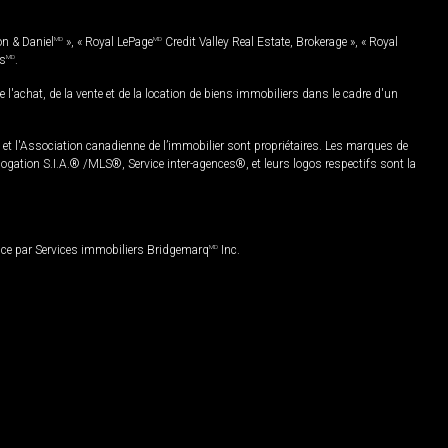
on & Daniel
MD
», « Royal LePage
MD
Credit Valley Real Estate, Brokerage », « Royal
es
MD
.
chat, de la vente et de la location de biens immobiliers dans le cadre d'un
Association canadienne de l’immobilier sont propriétaires. Les marques de
ation S.I.A.® /MLS®, Service inter-agences®, et leurs logos respectifs sont la
nce par Services immobiliers Bridgemarq
MD
Inc.