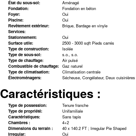
État du sous-sol:
Aménagé
Fondation:
Fondation en béton
Foyer:
Oui
Piscine:
Oui
Revêtement extérieur:
Brique, Bardage en vinyle
Services:
Stationnement:
Oui
Surface utile:
2500 - 3000 sqft Pieds carrés
Type de construction:
Isolée
Type de sous-sol:
s.o., s.o.
Type de chauffage:
Air pulsé
Combustible de chauffage:
Gaz naturel
Type de climatisation:
Climatisation centrale
Électroménagers:
Sécheuse, Congélateur, Deux cuisinières
Caractéristiques :
Type de possession:
Tenure franche
Type de propriété:
Unifamiliale
Caractéristiques:
Sans tapis
Chambres :
4+2
Dimensions du terrain :
40 x 140.2 FT ; Irregular Pie Shaped
Irregular:
Oui