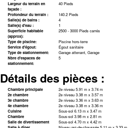
Largeur du terrain en
40 Pieds
façade :
Profondeur du terrain :
140.2 Pieds
Salle(s) de bains :
4
Salle(s) d'eau :
1
Superficie habitable
2500 - 3000 Pieds carrés
(approx):
Type de piscine:
Piscine hors-terre
Service d'égout:
Égout sanitaire
Type de stationnement:
Garage attenant, Garage
Nbre d'espaces de
5
stationnement:
Détails des pièces :
Chambre principale
2e niveau
5.91 m x 3.74 m
2e chambre
2e niveau
3.38 m x 3.57 m
3e chambre
2e niveau
3.36 m x 3.63 m
4e chambre
2e niveau
3.38 m x 3.36 m
Cuisine
Sous-sol
6.13 m x 3.47 m
Chambre
Sous-sol
3.98 m x 2.81 m
Salle de divertissement
Sous-sol
4.70 m x 4.42 m
Salle à dîner
Niveau rez-de-chaussée
5.11 m x 3.33 m