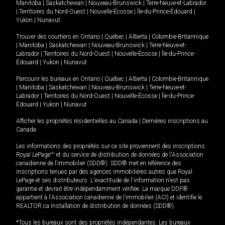
Manitoba
|
Saskatchewan
|
Nouveau-Brunswick
|
Terre-Neuve-et-Labrador
|
Territoires du Nord-Ouest
|
Nouvelle-Écosse
|
Île-du-Prince-Édouard
|
Yukon
|
Nunavut
.
Trouver des courtiers en
Ontario
|
Québec
|
Alberta
|
Colombie-Britannique
|
Manitoba
|
Saskatchewan
|
Nouveau-Brunswick
|
Terre-Neuve-et-
Labrador
|
Territoires du Nord-Ouest
|
Nouvelle-Écosse
|
Île-du-Prince-
Édouard
|
Yukon
|
Nunavut
Parcourir les bureaux en
Ontario
|
Québec
|
Alberta
|
Colombie-Britannique
|
Manitoba
|
Saskatchewan
|
Nouveau-Brunswick
|
Terre-Neuve-et-
Labrador
|
Territoires du Nord-Ouest
|
Nouvelle-Écosse
|
Île-du-Prince-
Édouard
|
Yukon
|
Nunavut
Afficher les propriétés résidentielles au Canada
|
Dernières inscriptions au
Canada
Les informations des propriétés sur ce site proviennent des inscriptions
Royal LePage
MD
et du service de distribution de données de l'Association
canadienne de l’immobilier (SDD®). SDD® met en référence des
inscriptions tenues par des agences immobilières autres que Royal
LePage et ses distributeurs. L'exactitude de l'information n'est pas
garantie et devrait être indépendamment vérifiée. La marque DDF®
appartient à l'Association canadienne de l’immobilier (ACI) et identifie le
REALTOR.ca Installation de distribution de données (SDD®).
*Tous les bureaux sont des propriétés indépendantes. Les bureaux