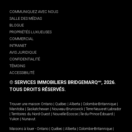
COMMUNIQUEZ AVEC NOUS
SALLE DES MÉDIAS
BLOGUE
PROPRIÉTÉS LUXUEUSES
COMMERCIAL
INTRANET
AVIS JURIDIQUE
CONFIDENTIALITÉ
TÉMOINS
ACCESSIBILITÉ
© SERVICES IMMOBILIERS BRIDGEMARQ
, 2026.
MD
TOUS DROITS RÉSERVÉS.
Trouver une maison
Ontario
|
Québec
|
Alberta
|
Colombie-Britannique
|
Manitoba
|
Saskatchewan
|
Nouveau-Brunswick
|
Terre-Neuve-et-Labrador
|
Territoires du Nord-Ouest
|
Nouvelle-Écosse
|
Île-du-Prince-Édouard
|
Yukon
|
Nunavut
.
Maisons à louer -
Ontario
|
Québec
|
Alberta
|
Colombie-Britannique
|