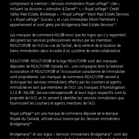
comprenant la mention « Services immobiliers Royal LePage
MD
Ltée »,
incluant sa division « Johnston & Daniel
MD
», « Royal LePage
MD
Credit
Valley Real Estate, Brokerage », « Royal LePage
MD
West Real Estate Services
», « Royal LePage
MD
Sussex », et « Les immeubles Mont-Tremblant »
appartiennent et sont gérés par Bridgemarq Real Estate Services
MD
.
Les marques de commerce MLS® ainsi que les logos qui s'y rapportent
désignent les services professionnels rendus par les membres
REALTORS® de l'ACI en vue de l'achat, de la vente et de la location de
biens immobiliers dans le cadre d'un système de vente collaborative.
REALTOR®, REALTORS® et le logo REALTOR® sont des marques
déposées de REALTOR® Canada Inc., une compagnie dont la National
Association of REALTORS® et l'Association canadienne de l’immobilier
sont propriétaires. Les marques de commerce REALTOR® servent à
distinguer les services immobiliers offerts par les courtiers et agents
immobilier en tant que membres de l'ACI. Les marques d'homologation
S.I.A.® /MLS®, Service inter-agences®, et leurs logos respectifs sont la
propriété de l'ACI, et ils servent à identifier les services immobiliers que
fournissent les courtiers et agents membres de l'ACI.
Royal LePage
MD
est une marque de commerce déposée de la Banque
Royale du Canada, utilisée sous licence par les Services immobiliers
Bridgemarq
MD
.
Bridgemarq
MD
et ses logos / Services immobiliers Bridgemarq
MD
sont des