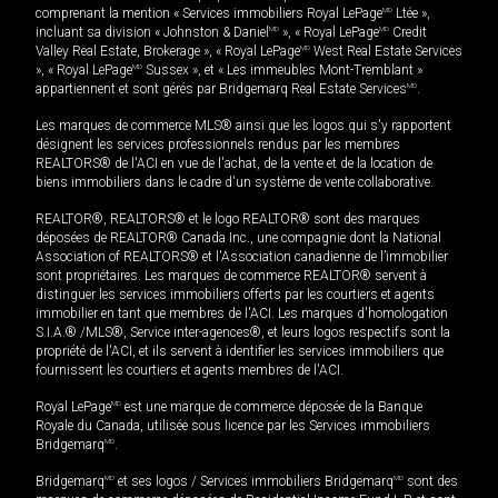
comprenant la mention « Services immobiliers Royal LePage
MD
Ltée »,
incluant sa division « Johnston & Daniel
MD
», « Royal LePage
MD
Credit
Valley Real Estate, Brokerage », « Royal LePage
MD
West Real Estate Services
», « Royal LePage
MD
Sussex », et « Les immeubles Mont-Tremblant »
appartiennent et sont gérés par Bridgemarq Real Estate Services
MD
.
Les marques de commerce MLS® ainsi que les logos qui s'y rapportent
désignent les services professionnels rendus par les membres
REALTORS® de l'ACI en vue de l'achat, de la vente et de la location de
biens immobiliers dans le cadre d'un système de vente collaborative.
REALTOR®, REALTORS® et le logo REALTOR® sont des marques
déposées de REALTOR® Canada Inc., une compagnie dont la National
Association of REALTORS® et l'Association canadienne de l’immobilier
sont propriétaires. Les marques de commerce REALTOR® servent à
distinguer les services immobiliers offerts par les courtiers et agents
immobilier en tant que membres de l'ACI. Les marques d'homologation
S.I.A.® /MLS®, Service inter-agences®, et leurs logos respectifs sont la
propriété de l'ACI, et ils servent à identifier les services immobiliers que
fournissent les courtiers et agents membres de l'ACI.
Royal LePage
MD
est une marque de commerce déposée de la Banque
Royale du Canada, utilisée sous licence par les Services immobiliers
Bridgemarq
MD
.
Bridgemarq
MD
et ses logos / Services immobiliers Bridgemarq
MD
sont des