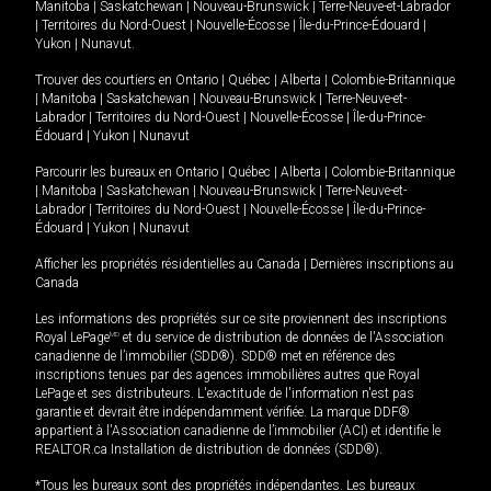
Manitoba
|
Saskatchewan
|
Nouveau-Brunswick
|
Terre-Neuve-et-Labrador
|
Territoires du Nord-Ouest
|
Nouvelle-Écosse
|
Île-du-Prince-Édouard
|
Yukon
|
Nunavut
.
Trouver des courtiers en
Ontario
|
Québec
|
Alberta
|
Colombie-Britannique
|
Manitoba
|
Saskatchewan
|
Nouveau-Brunswick
|
Terre-Neuve-et-
Labrador
|
Territoires du Nord-Ouest
|
Nouvelle-Écosse
|
Île-du-Prince-
Édouard
|
Yukon
|
Nunavut
Parcourir les bureaux en
Ontario
|
Québec
|
Alberta
|
Colombie-Britannique
|
Manitoba
|
Saskatchewan
|
Nouveau-Brunswick
|
Terre-Neuve-et-
Labrador
|
Territoires du Nord-Ouest
|
Nouvelle-Écosse
|
Île-du-Prince-
Édouard
|
Yukon
|
Nunavut
Afficher les propriétés résidentielles au Canada
|
Dernières inscriptions au
Canada
Les informations des propriétés sur ce site proviennent des inscriptions
Royal LePage
MD
et du service de distribution de données de l'Association
canadienne de l’immobilier (SDD®). SDD® met en référence des
inscriptions tenues par des agences immobilières autres que Royal
LePage et ses distributeurs. L'exactitude de l'information n'est pas
garantie et devrait être indépendamment vérifiée. La marque DDF®
appartient à l'Association canadienne de l’immobilier (ACI) et identifie le
REALTOR.ca Installation de distribution de données (SDD®).
*Tous les bureaux sont des propriétés indépendantes. Les bureaux