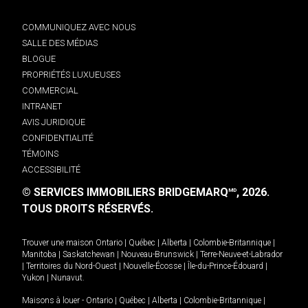
COMMUNIQUEZ AVEC NOUS
SALLE DES MÉDIAS
BLOGUE
PROPRIÉTÉS LUXUEUSES
COMMERCIAL
INTRANET
AVIS JURIDIQUE
CONFIDENTIALITÉ
TÉMOINS
ACCESSIBILITÉ
© SERVICES IMMOBILIERS BRIDGEMARQ
, 2026.
MD
TOUS DROITS RÉSERVÉS.
Trouver une maison
Ontario
|
Québec
|
Alberta
|
Colombie-Britannique
|
Manitoba
|
Saskatchewan
|
Nouveau-Brunswick
|
Terre-Neuve-et-Labrador
|
Territoires du Nord-Ouest
|
Nouvelle-Écosse
|
Île-du-Prince-Édouard
|
Yukon
|
Nunavut
.
Maisons à louer -
Ontario
|
Québec
|
Alberta
|
Colombie-Britannique
|