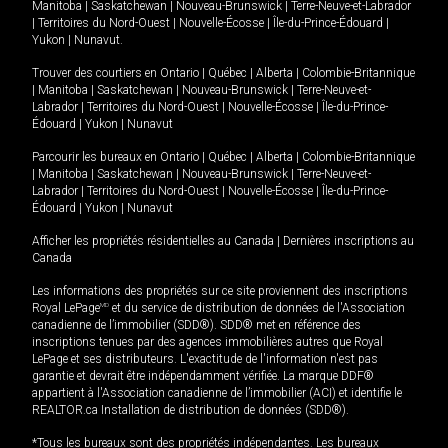
Manitoba
|
Saskatchewan
|
Nouveau-Brunswick
|
Terre-Neuve-et-Labrador
|
Territoires du Nord-Ouest
|
Nouvelle-Écosse
|
Île-du-Prince-Édouard
|
Yukon
|
Nunavut
.
Trouver des courtiers en
Ontario
|
Québec
|
Alberta
|
Colombie-Britannique
|
Manitoba
|
Saskatchewan
|
Nouveau-Brunswick
|
Terre-Neuve-et-
Labrador
|
Territoires du Nord-Ouest
|
Nouvelle-Écosse
|
Île-du-Prince-
Édouard
|
Yukon
|
Nunavut
Parcourir les bureaux en
Ontario
|
Québec
|
Alberta
|
Colombie-Britannique
|
Manitoba
|
Saskatchewan
|
Nouveau-Brunswick
|
Terre-Neuve-et-
Labrador
|
Territoires du Nord-Ouest
|
Nouvelle-Écosse
|
Île-du-Prince-
Édouard
|
Yukon
|
Nunavut
Afficher les propriétés résidentielles au Canada
|
Dernières inscriptions au
Canada
Les informations des propriétés sur ce site proviennent des inscriptions
Royal LePage
MD
et du service de distribution de données de l'Association
canadienne de l’immobilier (SDD®). SDD® met en référence des
inscriptions tenues par des agences immobilières autres que Royal
LePage et ses distributeurs. L'exactitude de l'information n'est pas
garantie et devrait être indépendamment vérifiée. La marque DDF®
appartient à l'Association canadienne de l’immobilier (ACI) et identifie le
REALTOR.ca Installation de distribution de données (SDD®).
*Tous les bureaux sont des propriétés indépendantes. Les bureaux