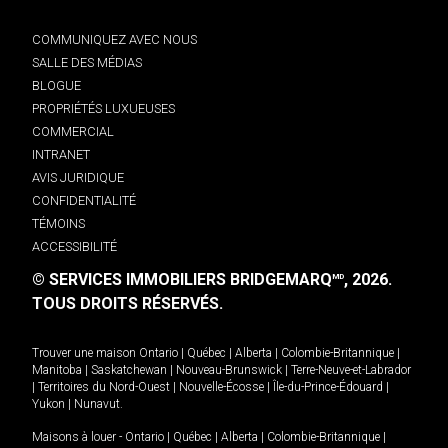
COMMUNIQUEZ AVEC NOUS
SALLE DES MÉDIAS
BLOGUE
PROPRIÉTÉS LUXUEUSES
COMMERCIAL
INTRANET
AVIS JURIDIQUE
CONFIDENTIALITÉ
TÉMOINS
ACCESSIBILITÉ
© SERVICES IMMOBILIERS BRIDGEMARQ
, 2026.
MD
TOUS DROITS RÉSERVÉS.
Trouver une maison
Ontario
|
Québec
|
Alberta
|
Colombie-Britannique
|
Manitoba
|
Saskatchewan
|
Nouveau-Brunswick
|
Terre-Neuve-et-Labrador
|
Territoires du Nord-Ouest
|
Nouvelle-Écosse
|
Île-du-Prince-Édouard
|
Yukon
|
Nunavut
.
Maisons à louer -
Ontario
|
Québec
|
Alberta
|
Colombie-Britannique
|