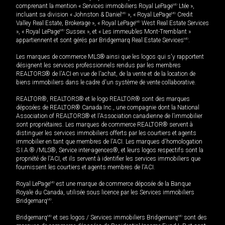
comprenant la mention « Services immobiliers Royal LePage
MD
Ltée »,
incluant sa division « Johnston & Daniel
MD
», « Royal LePage
MD
Credit
Valley Real Estate, Brokerage », « Royal LePage
MD
West Real Estate Services
», « Royal LePage
MD
Sussex », et « Les immeubles Mont-Tremblant »
appartiennent et sont gérés par Bridgemarq Real Estate Services
MD
.
Les marques de commerce MLS® ainsi que les logos qui s'y rapportent
désignent les services professionnels rendus par les membres
REALTORS® de l'ACI en vue de l'achat, de la vente et de la location de
biens immobiliers dans le cadre d'un système de vente collaborative.
REALTOR®, REALTORS® et le logo REALTOR® sont des marques
déposées de REALTOR® Canada Inc., une compagnie dont la National
Association of REALTORS® et l'Association canadienne de l’immobilier
sont propriétaires. Les marques de commerce REALTOR® servent à
distinguer les services immobiliers offerts par les courtiers et agents
immobilier en tant que membres de l'ACI. Les marques d'homologation
S.I.A.® /MLS®, Service inter-agences®, et leurs logos respectifs sont la
propriété de l'ACI, et ils servent à identifier les services immobiliers que
fournissent les courtiers et agents membres de l'ACI.
Royal LePage
MD
est une marque de commerce déposée de la Banque
Royale du Canada, utilisée sous licence par les Services immobiliers
Bridgemarq
MD
.
Bridgemarq
MD
et ses logos / Services immobiliers Bridgemarq
MD
sont des