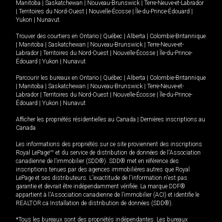
Manitoba
|
Saskatchewan
|
Nouveau-Brunswick
|
Terre-Neuve-et-Labrador
|
Territoires du Nord-Ouest
|
Nouvelle-Écosse
|
Île-du-Prince-Édouard
|
Yukon
|
Nunavut
.
Trouver des courtiers en
Ontario
|
Québec
|
Alberta
|
Colombie-Britannique
|
Manitoba
|
Saskatchewan
|
Nouveau-Brunswick
|
Terre-Neuve-et-
Labrador
|
Territoires du Nord-Ouest
|
Nouvelle-Écosse
|
Île-du-Prince-
Édouard
|
Yukon
|
Nunavut
Parcourir les bureaux en
Ontario
|
Québec
|
Alberta
|
Colombie-Britannique
|
Manitoba
|
Saskatchewan
|
Nouveau-Brunswick
|
Terre-Neuve-et-
Labrador
|
Territoires du Nord-Ouest
|
Nouvelle-Écosse
|
Île-du-Prince-
Édouard
|
Yukon
|
Nunavut
Afficher les propriétés résidentielles au Canada
|
Dernières inscriptions au
Canada
Les informations des propriétés sur ce site proviennent des inscriptions
Royal LePage
MD
et du service de distribution de données de l'Association
canadienne de l’immobilier (SDD®). SDD® met en référence des
inscriptions tenues par des agences immobilières autres que Royal
LePage et ses distributeurs. L'exactitude de l'information n'est pas
garantie et devrait être indépendamment vérifiée. La marque DDF®
appartient à l'Association canadienne de l’immobilier (ACI) et identifie le
REALTOR.ca Installation de distribution de données (SDD®).
*Tous les bureaux sont des propriétés indépendantes. Les bureaux