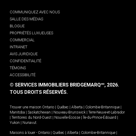
COMMUNIQUEZ AVEC NOUS
SALLE DES MÉDIAS
BLOGUE
PROPRIÉTÉS LUXUEUSES
COMMERCIAL
INTRANET
AVIS JURIDIQUE
CONFIDENTIALITÉ
TÉMOINS
ACCESSIBILITÉ
© SERVICES IMMOBILIERS BRIDGEMARQ
, 2026.
MD
TOUS DROITS RÉSERVÉS.
Trouver une maison
Ontario
|
Québec
|
Alberta
|
Colombie-Britannique
|
Manitoba
|
Saskatchewan
|
Nouveau-Brunswick
|
Terre-Neuve-et-Labrador
|
Territoires du Nord-Ouest
|
Nouvelle-Écosse
|
Île-du-Prince-Édouard
|
Yukon
|
Nunavut
.
Maisons à louer -
Ontario
|
Québec
|
Alberta
|
Colombie-Britannique
|