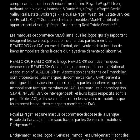
comprenant la mention « Services immobiliers Royal LePage
MD
Ltée »,
incluant sa division « Johnston & Daniel
MD
», « Royal LePage
MD
Credit
Valley Real Estate, Brokerage », « Royal LePage
MD
West Real Estate Services
», « Royal LePage
MD
Sussex », et « Les immeubles Mont-Tremblant »
appartiennent et sont gérés par Bridgemarq Real Estate Services
MD
.
Les marques de commerce MLS® ainsi que les logos qui s'y rapportent
désignent les services professionnels rendus par les membres
REALTORS® de l'ACI en vue de l'achat, de la vente et de la location de
biens immobiliers dans le cadre d'un système de vente collaborative.
REALTOR®, REALTORS® et le logo REALTOR® sont des marques
déposées de REALTOR® Canada Inc., une compagnie dont la National
Association of REALTORS® et l'Association canadienne de l’immobilier
sont propriétaires. Les marques de commerce REALTOR® servent à
distinguer les services immobiliers offerts par les courtiers et agents
immobilier en tant que membres de l'ACI. Les marques d'homologation
S.I.A.® /MLS®, Service inter-agences®, et leurs logos respectifs sont la
propriété de l'ACI, et ils servent à identifier les services immobiliers que
fournissent les courtiers et agents membres de l'ACI.
Royal LePage
MD
est une marque de commerce déposée de la Banque
Royale du Canada, utilisée sous licence par les Services immobiliers
Bridgemarq
MD
.
Bridgemarq
MD
et ses logos / Services immobiliers Bridgemarq
MD
sont des