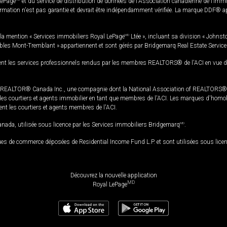
LePage
et du service de distribution de données de l'Association canadienne de l’im
rmation n'est pas garantie et devrait être indépendamment vérifiée. La marque DDF® appa
la mention « Services immobiliers Royal LePage
MD
Ltée », incluant sa division « Johnst
bles Mont-Tremblant » appartiennent et sont gérés par Bridgemarq Real Estate Servic
 les services professionnels rendus par les membres REALTORS® de l'ACI en vue de l'a
TOR® Canada Inc., une compagnie dont la National Association of REALTORS® et l'
s courtiers et agents immobilier en tant que membres de l'ACI. Les marques d'homolog
ssent les courtiers et agents membres de l'ACI.
da, utilisée sous licence par les Services immobiliers Bridgemarq
MD
.
s de commerce déposées de Residential Income Fund L.P. et sont utilisées sous lice
Découvrez la nouvelle application
MD
Royal LePage