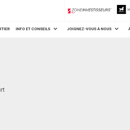
ZoneInvestisseurs RLP
RTIER
INFO ET CONSEILS
JOIGNEZ-VOUS À NOUS
rt