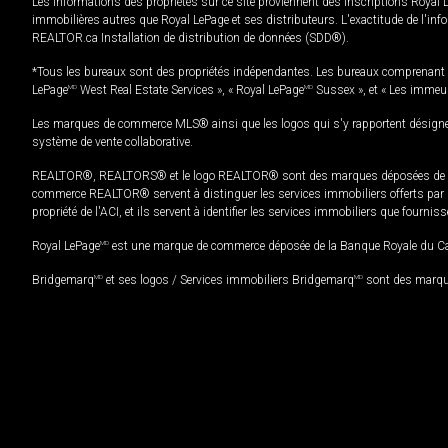
Les informations des propriétés sur ce site proviennent des inscriptions Royal 
immobilières autres que Royal LePage et ses distributeurs. L'exactitude de l'info
REALTOR.ca Installation de distribution de données (SDD®).
*Tous les bureaux sont des propriétés indépendantes. Les bureaux comprenant 
LePage
MD
West Real Estate Services », « Royal LePage
MD
Sussex », et « Les immeu
Les marques de commerce MLS® ainsi que les logos qui s'y rapportent désignent
système de vente collaborative.
REALTOR®, REALTORS® et le logo REALTOR® sont des marques déposées de REAL
commerce REALTOR® servent à distinguer les services immobiliers offerts par le
propriété de l'ACI, et ils servent à identifier les services immobiliers que fourni
Royal LePage
MD
est une marque de commerce déposée de la Banque Royale du Cana
Bridgemarq
MD
et ses logos / Services immobiliers Bridgemarq
MD
sont des marque