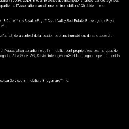
mobilier (SDD®). SDD® met en référence des inscriptions tenues par des agences
rtient à l'Association canadienne de l’immobilier (ACI) et identifie le
on & Daniel
MD
», « Royal LePage
MD
Credit Valley Real Estate, Brokerage », « Royal
es
MD
.
chat, de la vente et de la location de biens immobiliers dans le cadre d'un
Association canadienne de l’immobilier sont propriétaires. Les marques de
ation S.I.A.® /MLS®, Service inter-agences®, et leurs logos respectifs sont la
nce par Services immobiliers Bridgemarq
MD
Inc.