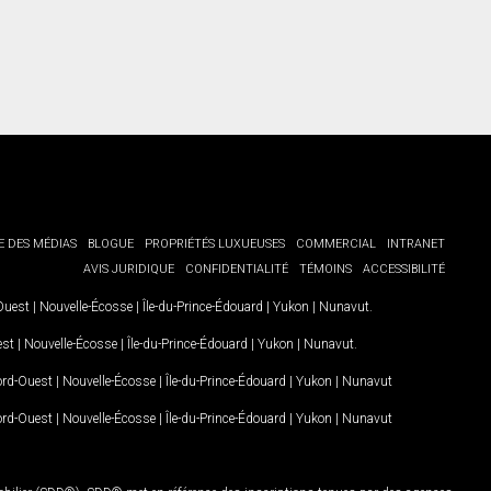
E DES MÉDIAS
BLOGUE
PROPRIÉTÉS LUXUEUSES
COMMERCIAL
INTRANET
AVIS JURIDIQUE
CONFIDENTIALITÉ
TÉMOINS
ACCESSIBILITÉ
-Ouest
|
Nouvelle-Écosse
|
Île-du-Prince-Édouard
|
Yukon
|
Nunavut
.
est
|
Nouvelle-Écosse
|
Île-du-Prince-Édouard
|
Yukon
|
Nunavut
.
Nord-Ouest
|
Nouvelle-Écosse
|
Île-du-Prince-Édouard
|
Yukon
|
Nunavut
Nord-Ouest
|
Nouvelle-Écosse
|
Île-du-Prince-Édouard
|
Yukon
|
Nunavut