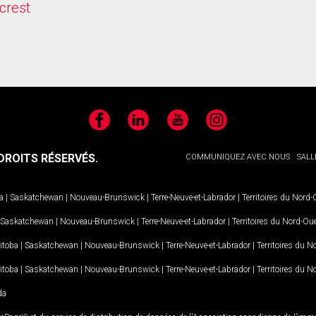
crest
Facebook
LinkedIn
YouTube
Instagram
ROITS RÉSERVÉS.
COMMUNIQUEZ AVEC NOUS
SALL
a
|
Saskatchewan
|
Nouveau-Brunswick
|
Terre-Neuve-et-Labrador
|
Territoires du Nord
Saskatchewan
|
Nouveau-Brunswick
|
Terre-Neuve-et-Labrador
|
Territoires du Nord-Ou
itoba
|
Saskatchewan
|
Nouveau-Brunswick
|
Terre-Neuve-et-Labrador
|
Territoires du 
itoba
|
Saskatchewan
|
Nouveau-Brunswick
|
Terre-Neuve-et-Labrador
|
Territoires du 
da
MD