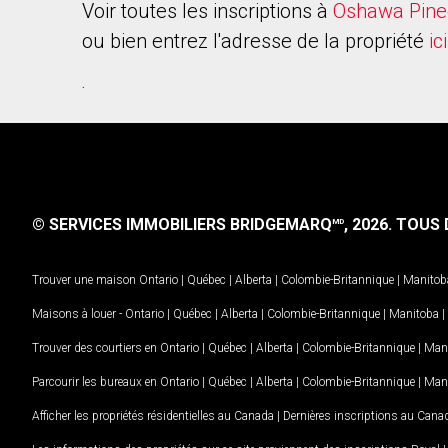
Voir toutes les inscriptions à
Oshawa Pine
ou bien entrez l'adresse de la propriété
ici
.
© SERVICES IMMOBILIERS BRIDGEMARQ
, 2026.
TOUS D
MD
Trouver une maison
Ontario
|
Québec
|
Alberta
|
Colombie-Britannique
|
Manitob
Maisons à louer -
Ontario
|
Québec
|
Alberta
|
Colombie-Britannique
|
Manitoba
|
Trouver des courtiers en
Ontario
|
Québec
|
Alberta
|
Colombie-Britannique
|
Man
Parcourir les bureaux en
Ontario
|
Québec
|
Alberta
|
Colombie-Britannique
|
Man
Afficher les propriétés résidentielles au Canada
|
Dernières inscriptions au Cana