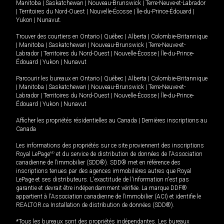
Manitoba
|
Saskatchewan
|
Nouveau-Brunswick
|
Terre-Neuve-et-Labrador
|
Territoires du Nord-Ouest
|
Nouvelle-Écosse
|
Île-du-Prince-Édouard
|
Yukon
|
Nunavut
.
Trouver des courtiers en
Ontario
|
Québec
|
Alberta
|
Colombie-Britannique
|
Manitoba
|
Saskatchewan
|
Nouveau-Brunswick
|
Terre-Neuve-et-
Labrador
|
Territoires du Nord-Ouest
|
Nouvelle-Écosse
|
Île-du-Prince-
Édouard
|
Yukon
|
Nunavut
Parcourir les bureaux en
Ontario
|
Québec
|
Alberta
|
Colombie-Britannique
|
Manitoba
|
Saskatchewan
|
Nouveau-Brunswick
|
Terre-Neuve-et-
Labrador
|
Territoires du Nord-Ouest
|
Nouvelle-Écosse
|
Île-du-Prince-
Édouard
|
Yukon
|
Nunavut
Afficher les propriétés résidentielles au Canada
|
Dernières inscriptions au
Canada
Les informations des propriétés sur ce site proviennent des inscriptions
Royal LePage
MD
et du service de distribution de données de l'Association
canadienne de l’immobilier (SDD®). SDD® met en référence des
inscriptions tenues par des agences immobilières autres que Royal
LePage et ses distributeurs. L'exactitude de l'information n'est pas
garantie et devrait être indépendamment vérifiée. La marque DDF®
appartient à l'Association canadienne de l’immobilier (ACI) et identifie le
REALTOR.ca Installation de distribution de données (SDD®).
*Tous les bureaux sont des propriétés indépendantes. Les bureaux