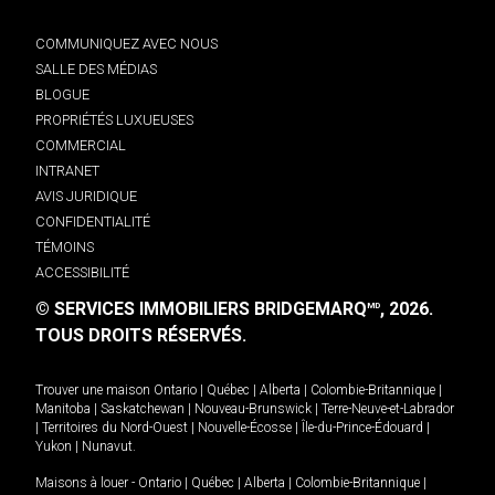
COMMUNIQUEZ AVEC NOUS
SALLE DES MÉDIAS
BLOGUE
PROPRIÉTÉS LUXUEUSES
COMMERCIAL
INTRANET
AVIS JURIDIQUE
CONFIDENTIALITÉ
TÉMOINS
ACCESSIBILITÉ
© SERVICES IMMOBILIERS BRIDGEMARQ
, 2026.
MD
TOUS DROITS RÉSERVÉS.
Trouver une maison
Ontario
|
Québec
|
Alberta
|
Colombie-Britannique
|
Manitoba
|
Saskatchewan
|
Nouveau-Brunswick
|
Terre-Neuve-et-Labrador
|
Territoires du Nord-Ouest
|
Nouvelle-Écosse
|
Île-du-Prince-Édouard
|
Yukon
|
Nunavut
.
Maisons à louer -
Ontario
|
Québec
|
Alberta
|
Colombie-Britannique
|