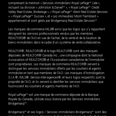
comprenant la mention « Services immobiliers Royal LePage
MD
Ltée »,
incluant sa division « Johnston & Daniel
MD
», « Royal LePage
MD
Credit
Valley Real Estate, Brokerage », « Royal LePage
MD
West Real Estate Services
», « Royal LePage
MD
Sussex », et « Les immeubles Mont-Tremblant »
appartiennent et sont gérés par Bridgemarq Real Estate Services
MD
.
Les marques de commerce MLS® ainsi que les logos qui s'y rapportent
désignent les services professionnels rendus par les membres
REALTORS® de l'ACI en vue de l'achat, de la vente et de la location de
biens immobiliers dans le cadre d'un système de vente collaborative.
REALTOR®, REALTORS® et le logo REALTOR® sont des marques
déposées de REALTOR® Canada Inc., une compagnie dont la National
Association of REALTORS® et l'Association canadienne de l’immobilier
sont propriétaires. Les marques de commerce REALTOR® servent à
distinguer les services immobiliers offerts par les courtiers et agents
immobilier en tant que membres de l'ACI. Les marques d'homologation
S.I.A.® /MLS®, Service inter-agences®, et leurs logos respectifs sont la
propriété de l'ACI, et ils servent à identifier les services immobiliers que
fournissent les courtiers et agents membres de l'ACI.
Royal LePage
MD
est une marque de commerce déposée de la Banque
Royale du Canada, utilisée sous licence par les Services immobiliers
Bridgemarq
MD
.
Bridgemarq
MD
et ses logos / Services immobiliers Bridgemarq
MD
sont des