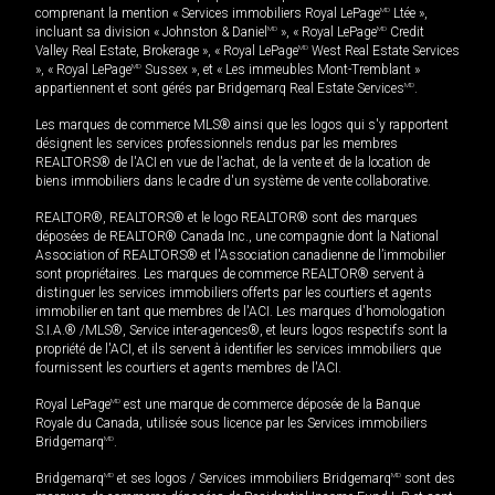
comprenant la mention « Services immobiliers Royal LePage
MD
Ltée »,
incluant sa division « Johnston & Daniel
MD
», « Royal LePage
MD
Credit
Valley Real Estate, Brokerage », « Royal LePage
MD
West Real Estate Services
», « Royal LePage
MD
Sussex », et « Les immeubles Mont-Tremblant »
appartiennent et sont gérés par Bridgemarq Real Estate Services
MD
.
Les marques de commerce MLS® ainsi que les logos qui s'y rapportent
désignent les services professionnels rendus par les membres
REALTORS® de l'ACI en vue de l'achat, de la vente et de la location de
biens immobiliers dans le cadre d'un système de vente collaborative.
REALTOR®, REALTORS® et le logo REALTOR® sont des marques
déposées de REALTOR® Canada Inc., une compagnie dont la National
Association of REALTORS® et l'Association canadienne de l’immobilier
sont propriétaires. Les marques de commerce REALTOR® servent à
distinguer les services immobiliers offerts par les courtiers et agents
immobilier en tant que membres de l'ACI. Les marques d'homologation
S.I.A.® /MLS®, Service inter-agences®, et leurs logos respectifs sont la
propriété de l'ACI, et ils servent à identifier les services immobiliers que
fournissent les courtiers et agents membres de l'ACI.
Royal LePage
MD
est une marque de commerce déposée de la Banque
Royale du Canada, utilisée sous licence par les Services immobiliers
Bridgemarq
MD
.
Bridgemarq
MD
et ses logos / Services immobiliers Bridgemarq
MD
sont des