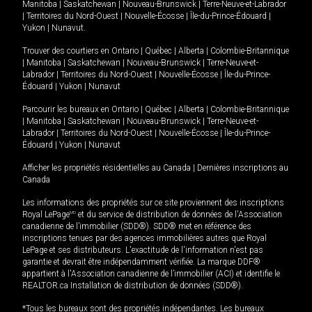
Manitoba
|
Saskatchewan
|
Nouveau-Brunswick
|
Terre-Neuve-et-Labrador
|
Territoires du Nord-Ouest
|
Nouvelle-Écosse
|
Île-du-Prince-Édouard
|
Yukon
|
Nunavut
.
Trouver des courtiers en
Ontario
|
Québec
|
Alberta
|
Colombie-Britannique
|
Manitoba
|
Saskatchewan
|
Nouveau-Brunswick
|
Terre-Neuve-et-
Labrador
|
Territoires du Nord-Ouest
|
Nouvelle-Écosse
|
Île-du-Prince-
Édouard
|
Yukon
|
Nunavut
Parcourir les bureaux en
Ontario
|
Québec
|
Alberta
|
Colombie-Britannique
|
Manitoba
|
Saskatchewan
|
Nouveau-Brunswick
|
Terre-Neuve-et-
Labrador
|
Territoires du Nord-Ouest
|
Nouvelle-Écosse
|
Île-du-Prince-
Édouard
|
Yukon
|
Nunavut
Afficher les propriétés résidentielles au Canada
|
Dernières inscriptions au
Canada
Les informations des propriétés sur ce site proviennent des inscriptions
Royal LePage
MD
et du service de distribution de données de l'Association
canadienne de l’immobilier (SDD®). SDD® met en référence des
inscriptions tenues par des agences immobilières autres que Royal
LePage et ses distributeurs. L'exactitude de l'information n'est pas
garantie et devrait être indépendamment vérifiée. La marque DDF®
appartient à l'Association canadienne de l’immobilier (ACI) et identifie le
REALTOR.ca Installation de distribution de données (SDD®).
*Tous les bureaux sont des propriétés indépendantes. Les bureaux