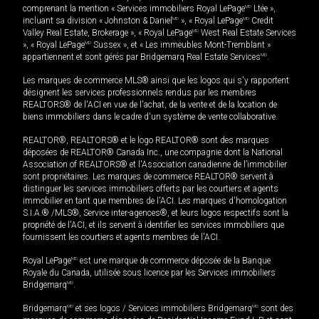
comprenant la mention « Services immobiliers Royal LePage
MD
Ltée »,
incluant sa division « Johnston & Daniel
MD
», « Royal LePage
MD
Credit
Valley Real Estate, Brokerage », « Royal LePage
MD
West Real Estate Services
», « Royal LePage
MD
Sussex », et « Les immeubles Mont-Tremblant »
appartiennent et sont gérés par Bridgemarq Real Estate Services
MD
.
Les marques de commerce MLS® ainsi que les logos qui s'y rapportent
désignent les services professionnels rendus par les membres
REALTORS® de l'ACI en vue de l'achat, de la vente et de la location de
biens immobiliers dans le cadre d'un système de vente collaborative.
REALTOR®, REALTORS® et le logo REALTOR® sont des marques
déposées de REALTOR® Canada Inc., une compagnie dont la National
Association of REALTORS® et l'Association canadienne de l’immobilier
sont propriétaires. Les marques de commerce REALTOR® servent à
distinguer les services immobiliers offerts par les courtiers et agents
immobilier en tant que membres de l'ACI. Les marques d'homologation
S.I.A.® /MLS®, Service inter-agences®, et leurs logos respectifs sont la
propriété de l'ACI, et ils servent à identifier les services immobiliers que
fournissent les courtiers et agents membres de l'ACI.
Royal LePage
MD
est une marque de commerce déposée de la Banque
Royale du Canada, utilisée sous licence par les Services immobiliers
Bridgemarq
MD
.
Bridgemarq
MD
et ses logos / Services immobiliers Bridgemarq
MD
sont des