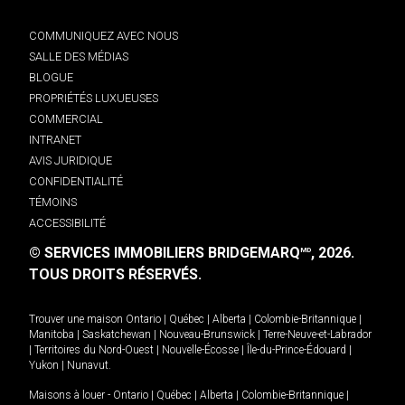
COMMUNIQUEZ AVEC NOUS
SALLE DES MÉDIAS
BLOGUE
PROPRIÉTÉS LUXUEUSES
COMMERCIAL
INTRANET
AVIS JURIDIQUE
CONFIDENTIALITÉ
TÉMOINS
ACCESSIBILITÉ
© SERVICES IMMOBILIERS BRIDGEMARQ
, 2026.
MD
TOUS DROITS RÉSERVÉS.
Trouver une maison
Ontario
|
Québec
|
Alberta
|
Colombie-Britannique
|
Manitoba
|
Saskatchewan
|
Nouveau-Brunswick
|
Terre-Neuve-et-Labrador
|
Territoires du Nord-Ouest
|
Nouvelle-Écosse
|
Île-du-Prince-Édouard
|
Yukon
|
Nunavut
.
Maisons à louer -
Ontario
|
Québec
|
Alberta
|
Colombie-Britannique
|