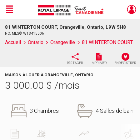
Menu
81 WINTERTON COURT, Orangeville, Ontario, L9W 5H8
Live
En Direct
NO. MLS® W13415506
Accueil
Ontario
Orangeville
81 WINTERTON COURT
PARTAGER
IMPRIMER
ENREGISTRER
MAISON À LOUER À ORANGEVILLE, ONTARIO
3 000.00
$
/mois
3 Chambres
4 Salles de bain