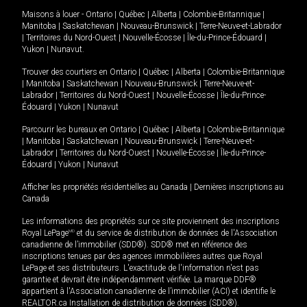
Maisons à louer -
Ontario
|
Québec
|
Alberta
|
Colombie-Britannique
|
Manitoba
|
Saskatchewan
|
Nouveau-Brunswick
|
Terre-Neuve-et-Labrador
|
Territoires du Nord-Ouest
|
Nouvelle-Écosse
|
Île-du-Prince-Édouard
|
Yukon
|
Nunavut
.
Trouver des courtiers en
Ontario
|
Québec
|
Alberta
|
Colombie-Britannique
|
Manitoba
|
Saskatchewan
|
Nouveau-Brunswick
|
Terre-Neuve-et-
Labrador
|
Territoires du Nord-Ouest
|
Nouvelle-Écosse
|
Île-du-Prince-
Édouard
|
Yukon
|
Nunavut
Parcourir les bureaux en
Ontario
|
Québec
|
Alberta
|
Colombie-Britannique
|
Manitoba
|
Saskatchewan
|
Nouveau-Brunswick
|
Terre-Neuve-et-
Labrador
|
Territoires du Nord-Ouest
|
Nouvelle-Écosse
|
Île-du-Prince-
Édouard
|
Yukon
|
Nunavut
Afficher les propriétés résidentielles au Canada
|
Dernières inscriptions au
Canada
Les informations des propriétés sur ce site proviennent des inscriptions
Royal LePage
MD
et du service de distribution de données de l'Association
canadienne de l’immobilier (SDD®). SDD® met en référence des
inscriptions tenues par des agences immobilières autres que Royal
LePage et ses distributeurs. L'exactitude de l'information n'est pas
garantie et devrait être indépendamment vérifiée. La marque DDF®
appartient à l'Association canadienne de l’immobilier (ACI) et identifie le
REALTOR.ca Installation de distribution de données (SDD®).