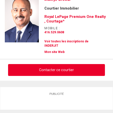
Courtier Immobilier
Royal LePage Premium One Realty
, Courtage*
MOBILE :
416.529.0608
Voir toutes les inscriptions de
INDERJIT
Mon site Web
Contacter ce courtier
Demander des infos sur cette inscription
PUBLICITÉ
Prénom
et
Nom
Courriel