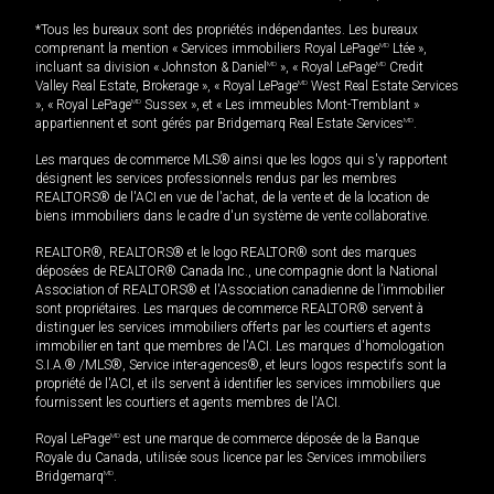
*Tous les bureaux sont des propriétés indépendantes. Les bureaux
comprenant la mention « Services immobiliers Royal LePage
MD
Ltée »,
incluant sa division « Johnston & Daniel
MD
», « Royal LePage
MD
Credit
Valley Real Estate, Brokerage », « Royal LePage
MD
West Real Estate Services
», « Royal LePage
MD
Sussex », et « Les immeubles Mont-Tremblant »
appartiennent et sont gérés par Bridgemarq Real Estate Services
MD
.
Les marques de commerce MLS® ainsi que les logos qui s'y rapportent
désignent les services professionnels rendus par les membres
REALTORS® de l'ACI en vue de l'achat, de la vente et de la location de
biens immobiliers dans le cadre d'un système de vente collaborative.
REALTOR®, REALTORS® et le logo REALTOR® sont des marques
déposées de REALTOR® Canada Inc., une compagnie dont la National
Association of REALTORS® et l'Association canadienne de l’immobilier
sont propriétaires. Les marques de commerce REALTOR® servent à
distinguer les services immobiliers offerts par les courtiers et agents
immobilier en tant que membres de l'ACI. Les marques d'homologation
S.I.A.® /MLS®, Service inter-agences®, et leurs logos respectifs sont la
propriété de l'ACI, et ils servent à identifier les services immobiliers que
fournissent les courtiers et agents membres de l'ACI.
Royal LePage
MD
est une marque de commerce déposée de la Banque
Royale du Canada, utilisée sous licence par les Services immobiliers
Bridgemarq
MD
.