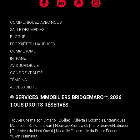
Facebook
LinkedIn
YouTube
Instagram
COMMUNIQUEZ AVEC NOUS
SALLE DES MÉDIAS
BLOGUE
PROPRIÉTÉS LUXUEUSES
COMMERCIAL
INTRANET
AVIS JURIDIQUE
CONFIDENTIALITÉ
TÉMOINS
ACCESSIBILITÉ
© SERVICES IMMOBILIERS BRIDGEMARQ
, 2026.
MD
TOUS DROITS RÉSERVÉS.
Trouver une maison
Ontario
|
Québec
|
Alberta
|
Colombie-Britannique
|
Manitoba
|
Saskatchewan
|
Nouveau-Brunswick
|
Terre-Neuve-et-Labrador
|
Territoires du Nord-Ouest
|
Nouvelle-Écosse
|
Île-du-Prince-Édouard
|
Yukon
|
Nunavut
.