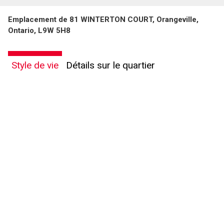
Emplacement de 81 WINTERTON COURT, Orangeville,
Téléphone
Ontario, L9W 5H8
(Optionnel)
Message
Style de vie
Détails sur le quartier
En cliquant sur le bouton « soumettre », vous consentez à nos conditions d'utilisation et
vous nous fournissez l'autorisation écrite de communiquer avec vous.