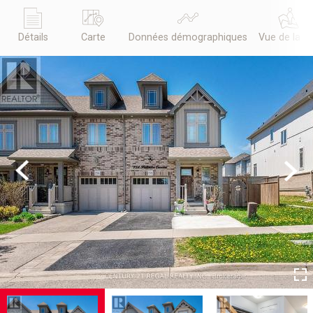
Détails
Carte
Données démographiques
Vue de la r
Previous
Next