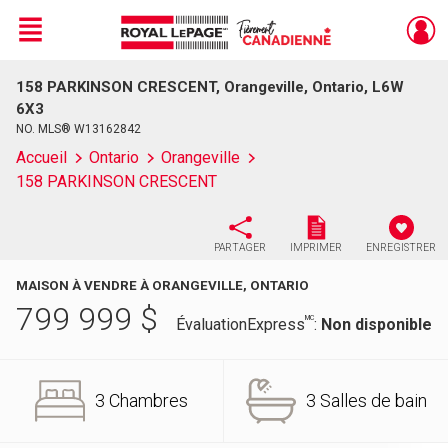
Menu
158 PARKINSON CRESCENT, Orangeville, Ontario, L6W
Live
En Direct
6X3
NO. MLS® W13162842
Accueil
Ontario
Orangeville
158 PARKINSON CRESCENT
PARTAGER
IMPRIMER
ENREGISTRER
MAISON À VENDRE À ORANGEVILLE, ONTARIO
799 999
$
MC
ÉvaluationExpress
:
Non disponible
3 Chambres
3 Salles de bain