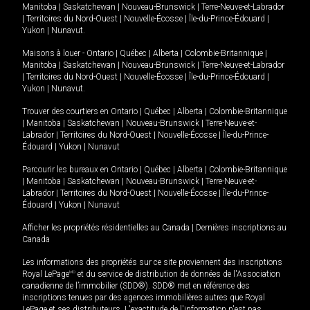
Manitoba
|
Saskatchewan
|
Nouveau-Brunswick
|
Terre-Neuve-et-Labrador
|
Territoires du Nord-Ouest
|
Nouvelle-Écosse
|
Île-du-Prince-Édouard
|
Yukon
|
Nunavut
.
Maisons à louer -
Ontario
|
Québec
|
Alberta
|
Colombie-Britannique
|
Manitoba
|
Saskatchewan
|
Nouveau-Brunswick
|
Terre-Neuve-et-Labrador
|
Territoires du Nord-Ouest
|
Nouvelle-Écosse
|
Île-du-Prince-Édouard
|
Yukon
|
Nunavut
.
Trouver des courtiers en
Ontario
|
Québec
|
Alberta
|
Colombie-Britannique
|
Manitoba
|
Saskatchewan
|
Nouveau-Brunswick
|
Terre-Neuve-et-
Labrador
|
Territoires du Nord-Ouest
|
Nouvelle-Écosse
|
Île-du-Prince-
Édouard
|
Yukon
|
Nunavut
Parcourir les bureaux en
Ontario
|
Québec
|
Alberta
|
Colombie-Britannique
|
Manitoba
|
Saskatchewan
|
Nouveau-Brunswick
|
Terre-Neuve-et-
Labrador
|
Territoires du Nord-Ouest
|
Nouvelle-Écosse
|
Île-du-Prince-
Édouard
|
Yukon
|
Nunavut
Afficher les propriétés résidentielles au Canada
|
Dernières inscriptions au
Canada
Les informations des propriétés sur ce site proviennent des inscriptions
Royal LePage
MD
et du service de distribution de données de l'Association
canadienne de l’immobilier (SDD®). SDD® met en référence des
inscriptions tenues par des agences immobilières autres que Royal
LePage et ses distributeurs. L'exactitude de l'information n'est pas