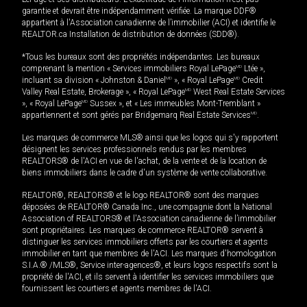
garantie et devrait être indépendamment vérifiée. La marque DDF®
appartient à l'Association canadienne de l’immobilier (ACI) et identifie le
REALTOR.ca Installation de distribution de données (SDD®).
*Tous les bureaux sont des propriétés indépendantes. Les bureaux
comprenant la mention « Services immobiliers Royal LePage
MD
Ltée »,
incluant sa division « Johnston & Daniel
MD
», « Royal LePage
MD
Credit
Valley Real Estate, Brokerage », « Royal LePage
MD
West Real Estate Services
», « Royal LePage
MD
Sussex », et « Les immeubles Mont-Tremblant »
appartiennent et sont gérés par Bridgemarq Real Estate Services
MD
.
Les marques de commerce MLS® ainsi que les logos qui s'y rapportent
désignent les services professionnels rendus par les membres
REALTORS® de l'ACI en vue de l'achat, de la vente et de la location de
biens immobiliers dans le cadre d'un système de vente collaborative.
REALTOR®, REALTORS® et le logo REALTOR® sont des marques
déposées de REALTOR® Canada Inc., une compagnie dont la National
Association of REALTORS® et l'Association canadienne de l’immobilier
sont propriétaires. Les marques de commerce REALTOR® servent à
distinguer les services immobiliers offerts par les courtiers et agents
immobilier en tant que membres de l'ACI. Les marques d'homologation
S.I.A.® /MLS®, Service inter-agences®, et leurs logos respectifs sont la
propriété de l'ACI, et ils servent à identifier les services immobiliers que
fournissent les courtiers et agents membres de l'ACI.