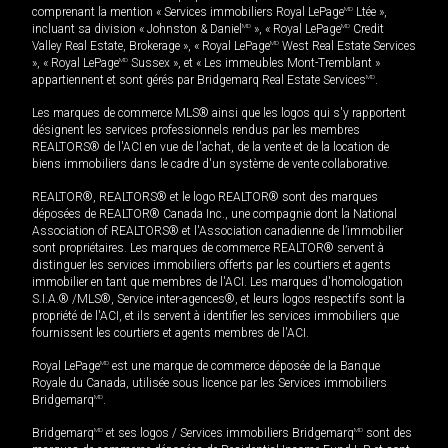
comprenant la mention « Services immobiliers Royal LePage
MD
Ltée »,
incluant sa division « Johnston & Daniel
MD
», « Royal LePage
MD
Credit
Valley Real Estate, Brokerage », « Royal LePage
MD
West Real Estate Services
», « Royal LePage
MD
Sussex », et « Les immeubles Mont-Tremblant »
appartiennent et sont gérés par Bridgemarq Real Estate Services
MD
.
Les marques de commerce MLS® ainsi que les logos qui s'y rapportent
désignent les services professionnels rendus par les membres
REALTORS® de l'ACI en vue de l'achat, de la vente et de la location de
biens immobiliers dans le cadre d'un système de vente collaborative.
REALTOR®, REALTORS® et le logo REALTOR® sont des marques
déposées de REALTOR® Canada Inc., une compagnie dont la National
Association of REALTORS® et l'Association canadienne de l’immobilier
sont propriétaires. Les marques de commerce REALTOR® servent à
distinguer les services immobiliers offerts par les courtiers et agents
immobilier en tant que membres de l'ACI. Les marques d'homologation
S.I.A.® /MLS®, Service inter-agences®, et leurs logos respectifs sont la
propriété de l'ACI, et ils servent à identifier les services immobiliers que
fournissent les courtiers et agents membres de l'ACI.
Royal LePage
MD
est une marque de commerce déposée de la Banque
Royale du Canada, utilisée sous licence par les Services immobiliers
Bridgemarq
MD
.
Bridgemarq
MD
et ses logos / Services immobiliers Bridgemarq
MD
sont des