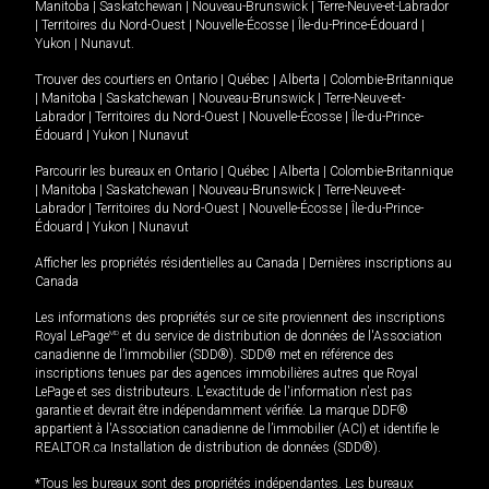
Manitoba
|
Saskatchewan
|
Nouveau-Brunswick
|
Terre-Neuve-et-Labrador
|
Territoires du Nord-Ouest
|
Nouvelle-Écosse
|
Île-du-Prince-Édouard
|
Yukon
|
Nunavut
.
Trouver des courtiers en
Ontario
|
Québec
|
Alberta
|
Colombie-Britannique
|
Manitoba
|
Saskatchewan
|
Nouveau-Brunswick
|
Terre-Neuve-et-
Labrador
|
Territoires du Nord-Ouest
|
Nouvelle-Écosse
|
Île-du-Prince-
Édouard
|
Yukon
|
Nunavut
Parcourir les bureaux en
Ontario
|
Québec
|
Alberta
|
Colombie-Britannique
|
Manitoba
|
Saskatchewan
|
Nouveau-Brunswick
|
Terre-Neuve-et-
Labrador
|
Territoires du Nord-Ouest
|
Nouvelle-Écosse
|
Île-du-Prince-
Édouard
|
Yukon
|
Nunavut
Afficher les propriétés résidentielles au Canada
|
Dernières inscriptions au
Canada
Les informations des propriétés sur ce site proviennent des inscriptions
Royal LePage
MD
et du service de distribution de données de l'Association
canadienne de l’immobilier (SDD®). SDD® met en référence des
inscriptions tenues par des agences immobilières autres que Royal
LePage et ses distributeurs. L'exactitude de l'information n'est pas
garantie et devrait être indépendamment vérifiée. La marque DDF®
appartient à l'Association canadienne de l’immobilier (ACI) et identifie le
REALTOR.ca Installation de distribution de données (SDD®).
*Tous les bureaux sont des propriétés indépendantes. Les bureaux