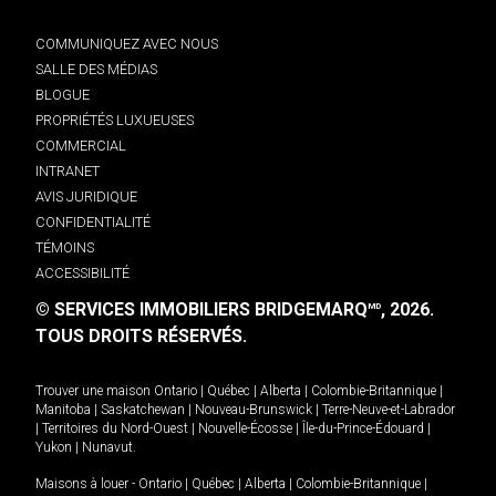
COMMUNIQUEZ AVEC NOUS
SALLE DES MÉDIAS
BLOGUE
PROPRIÉTÉS LUXUEUSES
COMMERCIAL
INTRANET
AVIS JURIDIQUE
CONFIDENTIALITÉ
TÉMOINS
ACCESSIBILITÉ
© SERVICES IMMOBILIERS BRIDGEMARQ
, 2026.
MD
TOUS DROITS RÉSERVÉS.
Trouver une maison
Ontario
|
Québec
|
Alberta
|
Colombie-Britannique
|
Manitoba
|
Saskatchewan
|
Nouveau-Brunswick
|
Terre-Neuve-et-Labrador
|
Territoires du Nord-Ouest
|
Nouvelle-Écosse
|
Île-du-Prince-Édouard
|
Yukon
|
Nunavut
.
Maisons à louer -
Ontario
|
Québec
|
Alberta
|
Colombie-Britannique
|