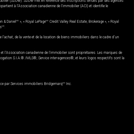
mobilier (SDD®). SDD® met en référence des inscriptions tenues par des agences
rtient à l'Association canadienne de l’immobilier (ACI) et identifie le
on & Daniel
MD
», « Royal LePage
MD
Credit Valley Real Estate, Brokerage », « Royal
es
MD
.
chat, de la vente et de la location de biens immobiliers dans le cadre d'un
Association canadienne de l’immobilier sont propriétaires. Les marques de
ation S.I.A.® /MLS®, Service inter-agences®, et leurs logos respectifs sont la
nce par Services immobiliers Bridgemarq
MD
Inc.