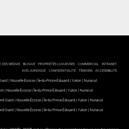
E DES MÉDIAS
BLOGUE
PROPRIÉTÉS LUXUEUSES
COMMERCIAL
INTRANET
AVIS JURIDIQUE
CONFIDENTIALITÉ
TÉMOINS
ACCESSIBILITÉ
-Ouest
|
Nouvelle-Écosse
|
Île-du-Prince-Édouard
|
Yukon
|
Nunavut
.
est
|
Nouvelle-Écosse
|
Île-du-Prince-Édouard
|
Yukon
|
Nunavut
.
Nord-Ouest
|
Nouvelle-Écosse
|
Île-du-Prince-Édouard
|
Yukon
|
Nunavut
Nord-Ouest
|
Nouvelle-Écosse
|
Île-du-Prince-Édouard
|
Yukon
|
Nunavut