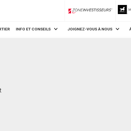
ZoneInvestisseurs RLP
RTIER
INFO ET CONSEILS
JOIGNEZ-VOUS À NOUS
t