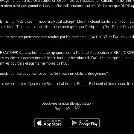
LePage
et du service de distribution de données de l'Association canadienne de l’im
rmation n'est pas garantie et devrait être indépendamment vérifiée. La marque DDF® appa
la mention « Services immobiliers Royal LePage
MD
Ltée », incluant sa division « Johnst
bles Mont-Tremblant » appartiennent et sont gérés par Bridgemarq Real Estate Servic
 les services professionnels rendus par les membres REALTORS® de l'ACI en vue de l'a
TOR® Canada Inc., une compagnie dont la National Association of REALTORS® et l'
s courtiers et agents immobilier en tant que membres de l'ACI. Les marques d'homolog
ssent les courtiers et agents membres de l'ACI.
da, utilisée sous licence par les Services immobiliers Bridgemarq
MD
.
s de commerce déposées de Residential Income Fund L.P. et sont utilisées sous lice
Découvrez la nouvelle application
MD
Royal LePage