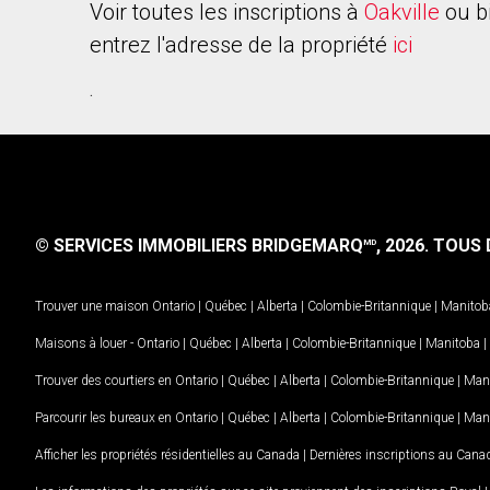
Voir toutes les inscriptions à
Oakville
ou b
entrez l'adresse de la propriété
ici
.
© SERVICES IMMOBILIERS BRIDGEMARQ
, 2026.
TOUS D
MD
Trouver une maison
Ontario
|
Québec
|
Alberta
|
Colombie-Britannique
|
Manitob
Maisons à louer -
Ontario
|
Québec
|
Alberta
|
Colombie-Britannique
|
Manitoba
|
Trouver des courtiers en
Ontario
|
Québec
|
Alberta
|
Colombie-Britannique
|
Man
Parcourir les bureaux en
Ontario
|
Québec
|
Alberta
|
Colombie-Britannique
|
Man
Afficher les propriétés résidentielles au Canada
|
Dernières inscriptions au Cana