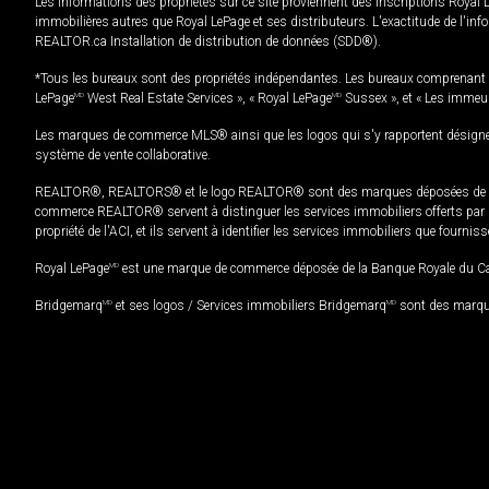
Les informations des propriétés sur ce site proviennent des inscriptions Royal 
immobilières autres que Royal LePage et ses distributeurs. L'exactitude de l'info
REALTOR.ca Installation de distribution de données (SDD®).
*Tous les bureaux sont des propriétés indépendantes. Les bureaux comprenant 
LePage
MD
West Real Estate Services », « Royal LePage
MD
Sussex », et « Les immeu
Les marques de commerce MLS® ainsi que les logos qui s'y rapportent désignent
système de vente collaborative.
REALTOR®, REALTORS® et le logo REALTOR® sont des marques déposées de REAL
commerce REALTOR® servent à distinguer les services immobiliers offerts par le
propriété de l'ACI, et ils servent à identifier les services immobiliers que fourni
Royal LePage
MD
est une marque de commerce déposée de la Banque Royale du Cana
Bridgemarq
MD
et ses logos / Services immobiliers Bridgemarq
MD
sont des marque