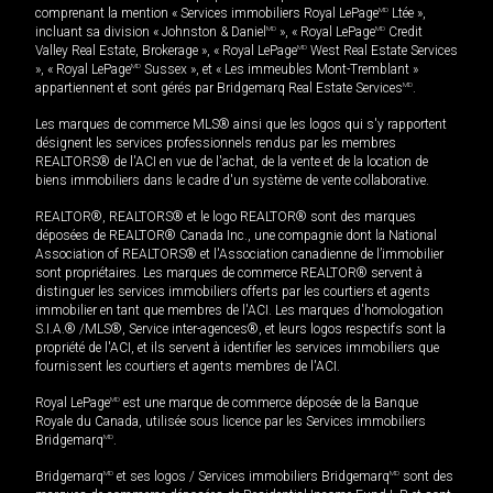
comprenant la mention « Services immobiliers Royal LePage
MD
Ltée »,
incluant sa division « Johnston & Daniel
MD
», « Royal LePage
MD
Credit
Valley Real Estate, Brokerage », « Royal LePage
MD
West Real Estate Services
», « Royal LePage
MD
Sussex », et « Les immeubles Mont-Tremblant »
appartiennent et sont gérés par Bridgemarq Real Estate Services
MD
.
Les marques de commerce MLS® ainsi que les logos qui s'y rapportent
désignent les services professionnels rendus par les membres
REALTORS® de l'ACI en vue de l'achat, de la vente et de la location de
biens immobiliers dans le cadre d'un système de vente collaborative.
REALTOR®, REALTORS® et le logo REALTOR® sont des marques
déposées de REALTOR® Canada Inc., une compagnie dont la National
Association of REALTORS® et l'Association canadienne de l’immobilier
sont propriétaires. Les marques de commerce REALTOR® servent à
distinguer les services immobiliers offerts par les courtiers et agents
immobilier en tant que membres de l'ACI. Les marques d'homologation
S.I.A.® /MLS®, Service inter-agences®, et leurs logos respectifs sont la
propriété de l'ACI, et ils servent à identifier les services immobiliers que
fournissent les courtiers et agents membres de l'ACI.
Royal LePage
MD
est une marque de commerce déposée de la Banque
Royale du Canada, utilisée sous licence par les Services immobiliers
Bridgemarq
MD
.
Bridgemarq
MD
et ses logos / Services immobiliers Bridgemarq
MD
sont des