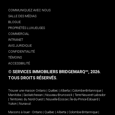
COMMUNIQUEZ AVEC NOUS
SALLE DES MÉDIAS
BLOGUE
PROPRIÉTÉS LUXUEUSES
COMMERCIAL
INTRANET
AVIS JURIDIQUE
CONFIDENTIALITÉ
TÉMOINS
ACCESSIBILITÉ
© SERVICES IMMOBILIERS BRIDGEMARQ
, 2026.
MD
TOUS DROITS RÉSERVÉS.
Trouver une maison
Ontario
|
Québec
|
Alberta
|
Colombie-Britannique
|
Manitoba
|
Saskatchewan
|
Nouveau-Brunswick
|
Terre-Neuve-et-Labrador
|
Territoires du Nord-Ouest
|
Nouvelle-Écosse
|
Île-du-Prince-Édouard
|
Yukon
|
Nunavut
.
Maisons à louer -
Ontario
|
Québec
|
Alberta
|
Colombie-Britannique
|