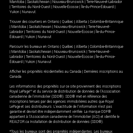
Manitoba
|
Saskatchewan
|
Nouveau-Brunswick
|
Terre-Neuve-et-Labrador
|
Territoires du Nord-Ouest
|
Nouvelle-Écosse
|
Île-du-Prince-Édouard
|
Yukon
|
Nunavut
.
Trouver des courtiers en
Ontario
|
Québec
|
Alberta
|
Colombie-Britannique
|
Manitoba
|
Saskatchewan
|
Nouveau-Brunswick
|
Terre-Neuve-et-
Labrador
|
Territoires du Nord-Ouest
|
Nouvelle-Écosse
|
Île-du-Prince-
Édouard
|
Yukon
|
Nunavut
Parcourir les bureaux en
Ontario
|
Québec
|
Alberta
|
Colombie-Britannique
|
Manitoba
|
Saskatchewan
|
Nouveau-Brunswick
|
Terre-Neuve-et-
Labrador
|
Territoires du Nord-Ouest
|
Nouvelle-Écosse
|
Île-du-Prince-
Édouard
|
Yukon
|
Nunavut
Afficher les propriétés résidentielles au Canada
|
Dernières inscriptions au
Canada
Les informations des propriétés sur ce site proviennent des inscriptions
Royal LePage
MD
et du service de distribution de données de l'Association
canadienne de l’immobilier (SDD®). SDD® met en référence des
inscriptions tenues par des agences immobilières autres que Royal
LePage et ses distributeurs. L'exactitude de l'information n'est pas
garantie et devrait être indépendamment vérifiée. La marque DDF®
appartient à l'Association canadienne de l’immobilier (ACI) et identifie le
REALTOR.ca Installation de distribution de données (SDD®).
*Tous les bureaux sont des propriétés indépendantes. Les bureaux