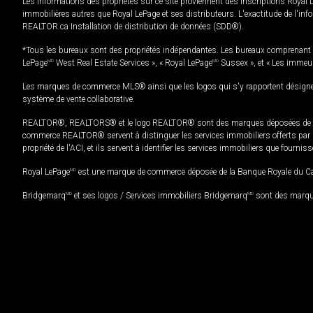
Les informations des propriétés sur ce site proviennent des inscriptions Royal 
immobilières autres que Royal LePage et ses distributeurs. L'exactitude de l'info
REALTOR.ca Installation de distribution de données (SDD®).
*Tous les bureaux sont des propriétés indépendantes. Les bureaux comprenant 
LePage
MD
West Real Estate Services », « Royal LePage
MD
Sussex », et « Les immeu
Les marques de commerce MLS® ainsi que les logos qui s'y rapportent désignent
système de vente collaborative.
REALTOR®, REALTORS® et le logo REALTOR® sont des marques déposées de REAL
commerce REALTOR® servent à distinguer les services immobiliers offerts par le
propriété de l'ACI, et ils servent à identifier les services immobiliers que fourni
Royal LePage
MD
est une marque de commerce déposée de la Banque Royale du Cana
Bridgemarq
MD
et ses logos / Services immobiliers Bridgemarq
MD
sont des marque