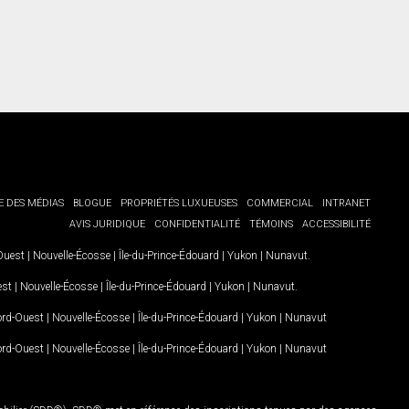
E DES MÉDIAS
BLOGUE
PROPRIÉTÉS LUXUEUSES
COMMERCIAL
INTRANET
AVIS JURIDIQUE
CONFIDENTIALITÉ
TÉMOINS
ACCESSIBILITÉ
-Ouest
|
Nouvelle-Écosse
|
Île-du-Prince-Édouard
|
Yukon
|
Nunavut
.
est
|
Nouvelle-Écosse
|
Île-du-Prince-Édouard
|
Yukon
|
Nunavut
.
Nord-Ouest
|
Nouvelle-Écosse
|
Île-du-Prince-Édouard
|
Yukon
|
Nunavut
Nord-Ouest
|
Nouvelle-Écosse
|
Île-du-Prince-Édouard
|
Yukon
|
Nunavut