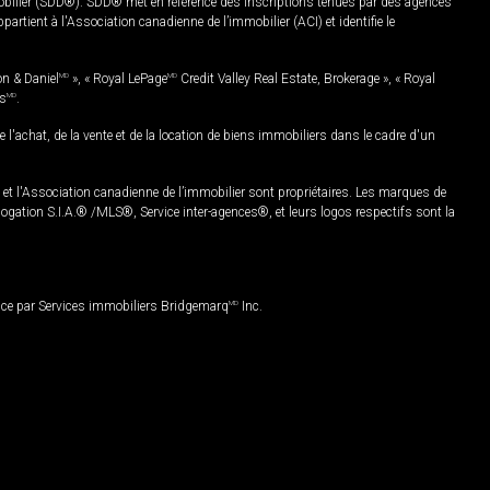
mobilier (SDD®). SDD® met en référence des inscriptions tenues par des agences
rtient à l'Association canadienne de l’immobilier (ACI) et identifie le
on & Daniel
MD
», « Royal LePage
MD
Credit Valley Real Estate, Brokerage », « Royal
es
MD
.
chat, de la vente et de la location de biens immobiliers dans le cadre d'un
Association canadienne de l’immobilier sont propriétaires. Les marques de
ation S.I.A.® /MLS®, Service inter-agences®, et leurs logos respectifs sont la
nce par Services immobiliers Bridgemarq
MD
Inc.