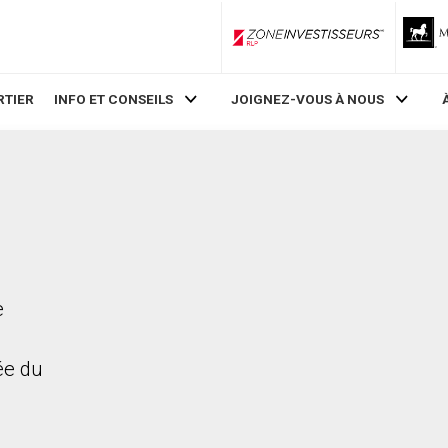
ZoneInvestisseurs RLP
RTIER
INFO ET CONSEILS
JOIGNEZ-VOUS À NOUS
e
rée du