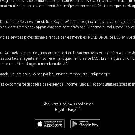
LePage
et du service de distribution de données de l'Association canadienne de l’im
rmation n'est pas garantie et devrait être indépendamment vérifiée. La marque DDF® appa
la mention « Services immobiliers Royal LePage
MD
Ltée », incluant sa division « Johnst
bles Mont-Tremblant » appartiennent et sont gérés par Bridgemarq Real Estate Servic
 les services professionnels rendus par les membres REALTORS® de l'ACI en vue de l'a
TOR® Canada Inc., une compagnie dont la National Association of REALTORS® et l'
s courtiers et agents immobilier en tant que membres de l'ACI. Les marques d'homolog
ssent les courtiers et agents membres de l'ACI.
da, utilisée sous licence par les Services immobiliers Bridgemarq
MD
.
s de commerce déposées de Residential Income Fund L.P. et sont utilisées sous lice
Découvrez la nouvelle application
MD
Royal LePage