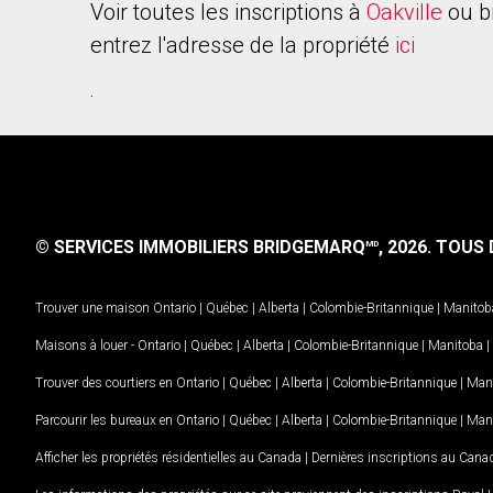
Voir toutes les inscriptions à
Oakville
ou b
entrez l'adresse de la propriété
ici
.
© SERVICES IMMOBILIERS BRIDGEMARQ
, 2026.
TOUS D
MD
Trouver une maison
Ontario
|
Québec
|
Alberta
|
Colombie-Britannique
|
Manitob
Maisons à louer -
Ontario
|
Québec
|
Alberta
|
Colombie-Britannique
|
Manitoba
|
Trouver des courtiers en
Ontario
|
Québec
|
Alberta
|
Colombie-Britannique
|
Man
Parcourir les bureaux en
Ontario
|
Québec
|
Alberta
|
Colombie-Britannique
|
Man
Afficher les propriétés résidentielles au Canada
|
Dernières inscriptions au Cana