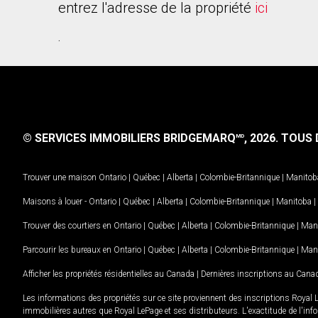
entrez l'adresse de la propriété
ici
.
© SERVICES IMMOBILIERS BRIDGEMARQ
, 2026.
TOUS D
MD
Trouver une maison
Ontario
|
Québec
|
Alberta
|
Colombie-Britannique
|
Manitob
Maisons à louer -
Ontario
|
Québec
|
Alberta
|
Colombie-Britannique
|
Manitoba
|
Trouver des courtiers en
Ontario
|
Québec
|
Alberta
|
Colombie-Britannique
|
Man
Parcourir les bureaux en
Ontario
|
Québec
|
Alberta
|
Colombie-Britannique
|
Man
Afficher les propriétés résidentielles au Canada
|
Dernières inscriptions au Cana
Les informations des propriétés sur ce site proviennent des inscriptions Royal 
immobilières autres que Royal LePage et ses distributeurs. L'exactitude de l'info