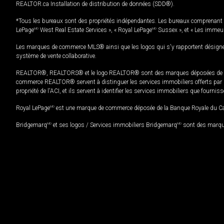
REALTOR.ca Installation de distribution de données (SDD®).
*Tous les bureaux sont des propriétés indépendantes. Les bureaux comprenant 
LePage
MD
West Real Estate Services », « Royal LePage
MD
Sussex », et « Les immeu
Les marques de commerce MLS® ainsi que les logos qui s'y rapportent désignent
système de vente collaborative.
REALTOR®, REALTORS® et le logo REALTOR® sont des marques déposées de REAL
commerce REALTOR® servent à distinguer les services immobiliers offerts par le
propriété de l'ACI, et ils servent à identifier les services immobiliers que fourni
Royal LePage
MD
est une marque de commerce déposée de la Banque Royale du Cana
Bridgemarq
MD
et ses logos / Services immobiliers Bridgemarq
MD
sont des marque