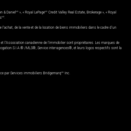
on & Daniel
MD
», « Royal LePage
MD
Credit Valley Real Estate, Brokerage », « Royal
es
MD
.
chat, de la vente et de la location de biens immobiliers dans le cadre d'un
Association canadienne de l’immobilier sont propriétaires. Les marques de
ation S.I.A.® /MLS®, Service inter-agences®, et leurs logos respectifs sont la
nce par Services immobiliers Bridgemarq
MD
Inc.