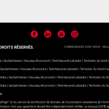
Facebook
LinkedIn
YouTube
Instagram
ROITS RÉSERVÉS.
COMMUNIQUEZ AVEC NOUS
SALL
a
|
Saskatchewan
|
Nouveau-Brunswick
|
Terre-Neuve-et-Labrador
|
Territoires du Nord
Saskatchewan
|
Nouveau-Brunswick
|
Terre-Neuve-et-Labrador
|
Territoires du Nord-Ou
itoba
|
Saskatchewan
|
Nouveau-Brunswick
|
Terre-Neuve-et-Labrador
|
Territoires du 
itoba
|
Saskatchewan
|
Nouveau-Brunswick
|
Terre-Neuve-et-Labrador
|
Territoires du 
da
LePage
MD
et du service de distribution de données de l'Association canadienne de l’im
rmation n'est pas garantie et devrait être indépendamment vérifiée. La marque DDF® appa