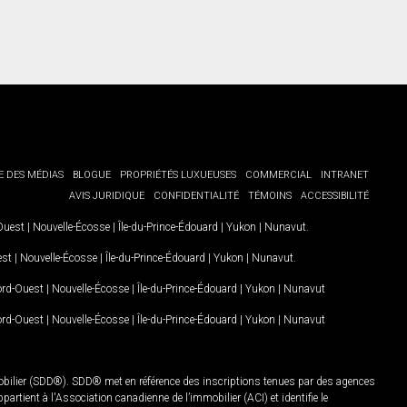
E DES MÉDIAS
BLOGUE
PROPRIÉTÉS LUXUEUSES
COMMERCIAL
INTRANET
AVIS JURIDIQUE
CONFIDENTIALITÉ
TÉMOINS
ACCESSIBILITÉ
-Ouest
|
Nouvelle-Écosse
|
Île-du-Prince-Édouard
|
Yukon
|
Nunavut
.
est
|
Nouvelle-Écosse
|
Île-du-Prince-Édouard
|
Yukon
|
Nunavut
.
Nord-Ouest
|
Nouvelle-Écosse
|
Île-du-Prince-Édouard
|
Yukon
|
Nunavut
Nord-Ouest
|
Nouvelle-Écosse
|
Île-du-Prince-Édouard
|
Yukon
|
Nunavut
mobilier (SDD®). SDD® met en référence des inscriptions tenues par des agences
rtient à l'Association canadienne de l’immobilier (ACI) et identifie le