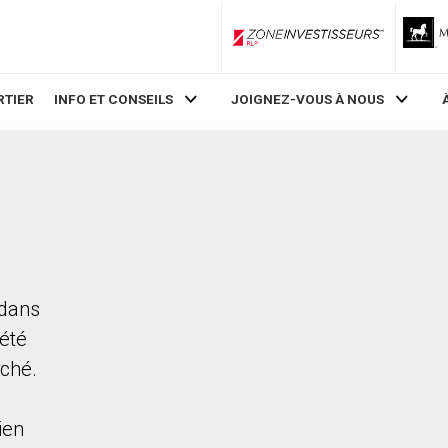
ZoneInvestisseurs RLP
RTIER
INFO ET CONSEILS
JOIGNEZ-VOUS À NOUS
 dans
iété
rché.
ien