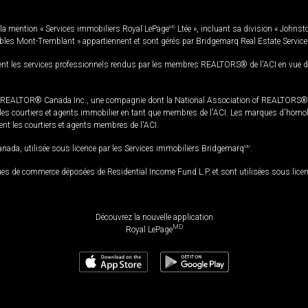
la mention « Services immobiliers Royal LePage
MD
Ltée », incluant sa division « Johnst
bles Mont-Tremblant » appartiennent et sont gérés par Bridgemarq Real Estate Servic
 les services professionnels rendus par les membres REALTORS® de l'ACI en vue de l'a
TOR® Canada Inc., une compagnie dont la National Association of REALTORS® et l'
s courtiers et agents immobilier en tant que membres de l'ACI. Les marques d'homolog
ssent les courtiers et agents membres de l'ACI.
da, utilisée sous licence par les Services immobiliers Bridgemarq
MD
.
s de commerce déposées de Residential Income Fund L.P. et sont utilisées sous lice
Découvrez la nouvelle application
MD
Royal LePage