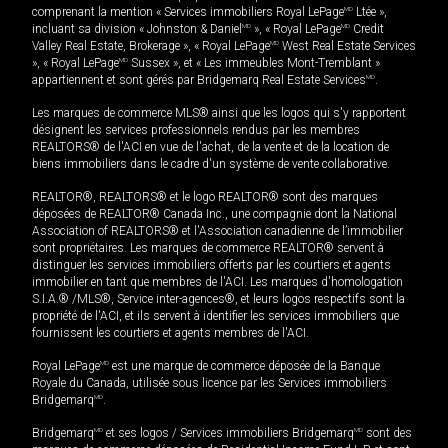
comprenant la mention « Services immobiliers Royal LePage
MD
Ltée »,
incluant sa division « Johnston & Daniel
MD
», « Royal LePage
MD
Credit
Valley Real Estate, Brokerage », « Royal LePage
MD
West Real Estate Services
», « Royal LePage
MD
Sussex », et « Les immeubles Mont-Tremblant »
appartiennent et sont gérés par Bridgemarq Real Estate Services
MD
.
Les marques de commerce MLS® ainsi que les logos qui s'y rapportent
désignent les services professionnels rendus par les membres
REALTORS® de l'ACI en vue de l'achat, de la vente et de la location de
biens immobiliers dans le cadre d'un système de vente collaborative.
REALTOR®, REALTORS® et le logo REALTOR® sont des marques
déposées de REALTOR® Canada Inc., une compagnie dont la National
Association of REALTORS® et l'Association canadienne de l’immobilier
sont propriétaires. Les marques de commerce REALTOR® servent à
distinguer les services immobiliers offerts par les courtiers et agents
immobilier en tant que membres de l'ACI. Les marques d'homologation
S.I.A.® /MLS®, Service inter-agences®, et leurs logos respectifs sont la
propriété de l'ACI, et ils servent à identifier les services immobiliers que
fournissent les courtiers et agents membres de l'ACI.
Royal LePage
MD
est une marque de commerce déposée de la Banque
Royale du Canada, utilisée sous licence par les Services immobiliers
Bridgemarq
MD
.
Bridgemarq
MD
et ses logos / Services immobiliers Bridgemarq
MD
sont des