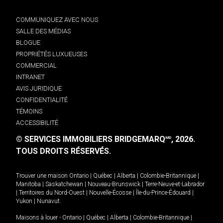
COMMUNIQUEZ AVEC NOUS
SALLE DES MÉDIAS
BLOGUE
PROPRIÉTÉS LUXUEUSES
COMMERCIAL
INTRANET
AVIS JURIDIQUE
CONFIDENTIALITÉ
TÉMOINS
ACCESSIBILITÉ
© SERVICES IMMOBILIERS BRIDGEMARQ
, 2026.
MD
TOUS DROITS RÉSERVÉS.
Trouver une maison
Ontario
|
Québec
|
Alberta
|
Colombie-Britannique
|
Manitoba
|
Saskatchewan
|
Nouveau-Brunswick
|
Terre-Neuve-et-Labrador
|
Territoires du Nord-Ouest
|
Nouvelle-Écosse
|
Île-du-Prince-Édouard
|
Yukon
|
Nunavut
.
Maisons à louer -
Ontario
|
Québec
|
Alberta
|
Colombie-Britannique
|