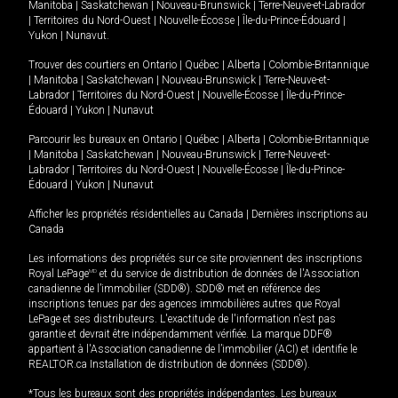
Manitoba
|
Saskatchewan
|
Nouveau-Brunswick
|
Terre-Neuve-et-Labrador
|
Territoires du Nord-Ouest
|
Nouvelle-Écosse
|
Île-du-Prince-Édouard
|
Yukon
|
Nunavut
.
Trouver des courtiers en
Ontario
|
Québec
|
Alberta
|
Colombie-Britannique
|
Manitoba
|
Saskatchewan
|
Nouveau-Brunswick
|
Terre-Neuve-et-
Labrador
|
Territoires du Nord-Ouest
|
Nouvelle-Écosse
|
Île-du-Prince-
Édouard
|
Yukon
|
Nunavut
Parcourir les bureaux en
Ontario
|
Québec
|
Alberta
|
Colombie-Britannique
|
Manitoba
|
Saskatchewan
|
Nouveau-Brunswick
|
Terre-Neuve-et-
Labrador
|
Territoires du Nord-Ouest
|
Nouvelle-Écosse
|
Île-du-Prince-
Édouard
|
Yukon
|
Nunavut
Afficher les propriétés résidentielles au Canada
|
Dernières inscriptions au
Canada
Les informations des propriétés sur ce site proviennent des inscriptions
Royal LePage
MD
et du service de distribution de données de l'Association
canadienne de l’immobilier (SDD®). SDD® met en référence des
inscriptions tenues par des agences immobilières autres que Royal
LePage et ses distributeurs. L'exactitude de l'information n'est pas
garantie et devrait être indépendamment vérifiée. La marque DDF®
appartient à l'Association canadienne de l’immobilier (ACI) et identifie le
REALTOR.ca Installation de distribution de données (SDD®).
*Tous les bureaux sont des propriétés indépendantes. Les bureaux