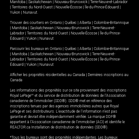
Manitoba
|
Saskatchewan
|
Nouveau-Brunswick
|
Terre-Neuve-et-Labrador
|
Territoires du Nord-Ouest
|
Nouvelle-Écosse
|
Île-du-Prince-Édouard
|
Yukon
|
Nunavut
.
Trouver des courtiers en
Ontario
|
Québec
|
Alberta
|
Colombie-Britannique
|
Manitoba
|
Saskatchewan
|
Nouveau-Brunswick
|
Terre-Neuve-et-
Labrador
|
Territoires du Nord-Ouest
|
Nouvelle-Écosse
|
Île-du-Prince-
Édouard
|
Yukon
|
Nunavut
Parcourir les bureaux en
Ontario
|
Québec
|
Alberta
|
Colombie-Britannique
|
Manitoba
|
Saskatchewan
|
Nouveau-Brunswick
|
Terre-Neuve-et-
Labrador
|
Territoires du Nord-Ouest
|
Nouvelle-Écosse
|
Île-du-Prince-
Édouard
|
Yukon
|
Nunavut
Afficher les propriétés résidentielles au Canada
|
Dernières inscriptions au
Canada
Les informations des propriétés sur ce site proviennent des inscriptions
Royal LePage
MD
et du service de distribution de données de l'Association
canadienne de l’immobilier (SDD®). SDD® met en référence des
inscriptions tenues par des agences immobilières autres que Royal
LePage et ses distributeurs. L'exactitude de l'information n'est pas
garantie et devrait être indépendamment vérifiée. La marque DDF®
appartient à l'Association canadienne de l’immobilier (ACI) et identifie le
REALTOR.ca Installation de distribution de données (SDD®).
*Tous les bureaux sont des propriétés indépendantes. Les bureaux