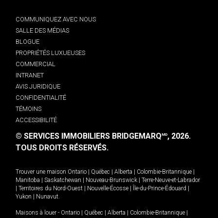
COMMUNIQUEZ AVEC NOUS
SALLE DES MÉDIAS
BLOGUE
PROPRIÉTÉS LUXUEUSES
COMMERCIAL
INTRANET
AVIS JURIDIQUE
CONFIDENTIALITÉ
TÉMOINS
ACCESSIBILITÉ
© SERVICES IMMOBILIERS BRIDGEMARQ
, 2026.
MD
TOUS DROITS RÉSERVÉS.
Trouver une maison
Ontario
|
Québec
|
Alberta
|
Colombie-Britannique
|
Manitoba
|
Saskatchewan
|
Nouveau-Brunswick
|
Terre-Neuve-et-Labrador
|
Territoires du Nord-Ouest
|
Nouvelle-Écosse
|
Île-du-Prince-Édouard
|
Yukon
|
Nunavut
.
Maisons à louer -
Ontario
|
Québec
|
Alberta
|
Colombie-Britannique
|