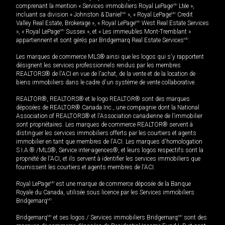
comprenant la mention « Services immobiliers Royal LePage
MD
Ltée »,
incluant sa division « Johnston & Daniel
MD
», « Royal LePage
MD
Credit
Valley Real Estate, Brokerage », « Royal LePage
MD
West Real Estate Services
», « Royal LePage
MD
Sussex », et « Les immeubles Mont-Tremblant »
appartiennent et sont gérés par Bridgemarq Real Estate Services
MD
.
Les marques de commerce MLS® ainsi que les logos qui s'y rapportent
désignent les services professionnels rendus par les membres
REALTORS® de l'ACI en vue de l'achat, de la vente et de la location de
biens immobiliers dans le cadre d'un système de vente collaborative.
REALTOR®, REALTORS® et le logo REALTOR® sont des marques
déposées de REALTOR® Canada Inc., une compagnie dont la National
Association of REALTORS® et l'Association canadienne de l’immobilier
sont propriétaires. Les marques de commerce REALTOR® servent à
distinguer les services immobiliers offerts par les courtiers et agents
immobilier en tant que membres de l'ACI. Les marques d'homologation
S.I.A.® /MLS®, Service inter-agences®, et leurs logos respectifs sont la
propriété de l'ACI, et ils servent à identifier les services immobiliers que
fournissent les courtiers et agents membres de l'ACI.
Royal LePage
MD
est une marque de commerce déposée de la Banque
Royale du Canada, utilisée sous licence par les Services immobiliers
Bridgemarq
MD
.
Bridgemarq
MD
et ses logos / Services immobiliers Bridgemarq
MD
sont des