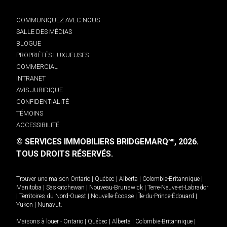
COMMUNIQUEZ AVEC NOUS
SALLE DES MÉDIAS
BLOGUE
PROPRIÉTÉS LUXUEUSES
COMMERCIAL
INTRANET
AVIS JURIDIQUE
CONFIDENTIALITÉ
TÉMOINS
ACCESSIBILITÉ
© SERVICES IMMOBILIERS BRIDGEMARQ
, 2026.
MD
TOUS DROITS RÉSERVÉS.
Trouver une maison
Ontario
|
Québec
|
Alberta
|
Colombie-Britannique
|
Manitoba
|
Saskatchewan
|
Nouveau-Brunswick
|
Terre-Neuve-et-Labrador
|
Territoires du Nord-Ouest
|
Nouvelle-Écosse
|
Île-du-Prince-Édouard
|
Yukon
|
Nunavut
.
Maisons à louer -
Ontario
|
Québec
|
Alberta
|
Colombie-Britannique
|