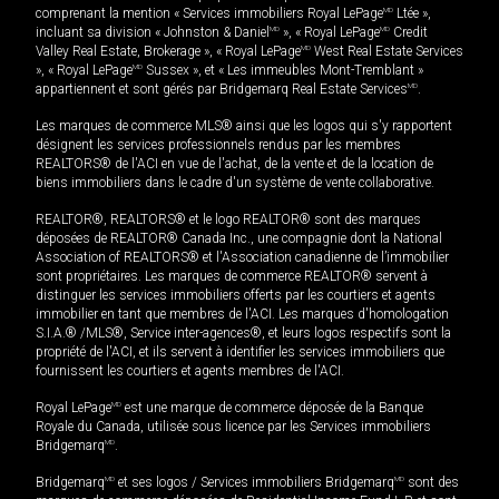
comprenant la mention « Services immobiliers Royal LePage
MD
Ltée »,
incluant sa division « Johnston & Daniel
MD
», « Royal LePage
MD
Credit
Valley Real Estate, Brokerage », « Royal LePage
MD
West Real Estate Services
», « Royal LePage
MD
Sussex », et « Les immeubles Mont-Tremblant »
appartiennent et sont gérés par Bridgemarq Real Estate Services
MD
.
Les marques de commerce MLS® ainsi que les logos qui s'y rapportent
désignent les services professionnels rendus par les membres
REALTORS® de l'ACI en vue de l'achat, de la vente et de la location de
biens immobiliers dans le cadre d'un système de vente collaborative.
REALTOR®, REALTORS® et le logo REALTOR® sont des marques
déposées de REALTOR® Canada Inc., une compagnie dont la National
Association of REALTORS® et l'Association canadienne de l’immobilier
sont propriétaires. Les marques de commerce REALTOR® servent à
distinguer les services immobiliers offerts par les courtiers et agents
immobilier en tant que membres de l'ACI. Les marques d'homologation
S.I.A.® /MLS®, Service inter-agences®, et leurs logos respectifs sont la
propriété de l'ACI, et ils servent à identifier les services immobiliers que
fournissent les courtiers et agents membres de l'ACI.
Royal LePage
MD
est une marque de commerce déposée de la Banque
Royale du Canada, utilisée sous licence par les Services immobiliers
Bridgemarq
MD
.
Bridgemarq
MD
et ses logos / Services immobiliers Bridgemarq
MD
sont des