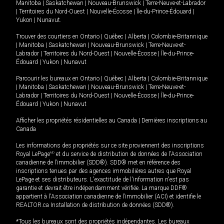
Manitoba
|
Saskatchewan
|
Nouveau-Brunswick
|
Terre-Neuve-et-Labrador
|
Territoires du Nord-Ouest
|
Nouvelle-Écosse
|
Île-du-Prince-Édouard
|
Yukon
|
Nunavut
.
Trouver des courtiers en
Ontario
|
Québec
|
Alberta
|
Colombie-Britannique
|
Manitoba
|
Saskatchewan
|
Nouveau-Brunswick
|
Terre-Neuve-et-
Labrador
|
Territoires du Nord-Ouest
|
Nouvelle-Écosse
|
Île-du-Prince-
Édouard
|
Yukon
|
Nunavut
Parcourir les bureaux en
Ontario
|
Québec
|
Alberta
|
Colombie-Britannique
|
Manitoba
|
Saskatchewan
|
Nouveau-Brunswick
|
Terre-Neuve-et-
Labrador
|
Territoires du Nord-Ouest
|
Nouvelle-Écosse
|
Île-du-Prince-
Édouard
|
Yukon
|
Nunavut
Afficher les propriétés résidentielles au Canada
|
Dernières inscriptions au
Canada
Les informations des propriétés sur ce site proviennent des inscriptions
Royal LePage
MD
et du service de distribution de données de l'Association
canadienne de l’immobilier (SDD®). SDD® met en référence des
inscriptions tenues par des agences immobilières autres que Royal
LePage et ses distributeurs. L'exactitude de l'information n'est pas
garantie et devrait être indépendamment vérifiée. La marque DDF®
appartient à l'Association canadienne de l’immobilier (ACI) et identifie le
REALTOR.ca Installation de distribution de données (SDD®).
*Tous les bureaux sont des propriétés indépendantes. Les bureaux