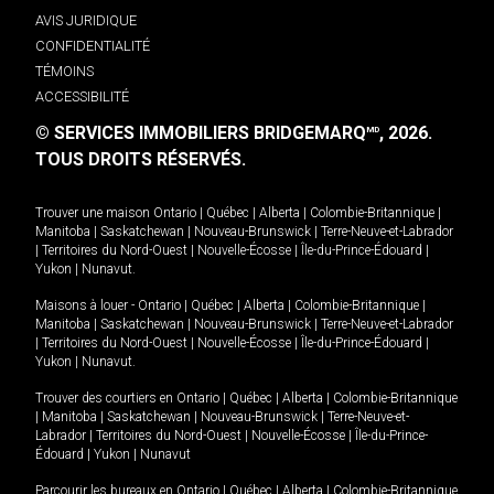
AVIS JURIDIQUE
CONFIDENTIALITÉ
TÉMOINS
ACCESSIBILITÉ
© SERVICES IMMOBILIERS BRIDGEMARQ
, 2026.
MD
TOUS DROITS RÉSERVÉS.
Trouver une maison
Ontario
|
Québec
|
Alberta
|
Colombie-Britannique
|
Manitoba
|
Saskatchewan
|
Nouveau-Brunswick
|
Terre-Neuve-et-Labrador
|
Territoires du Nord-Ouest
|
Nouvelle-Écosse
|
Île-du-Prince-Édouard
|
Yukon
|
Nunavut
.
Maisons à louer -
Ontario
|
Québec
|
Alberta
|
Colombie-Britannique
|
Manitoba
|
Saskatchewan
|
Nouveau-Brunswick
|
Terre-Neuve-et-Labrador
|
Territoires du Nord-Ouest
|
Nouvelle-Écosse
|
Île-du-Prince-Édouard
|
Yukon
|
Nunavut
.
Trouver des courtiers en
Ontario
|
Québec
|
Alberta
|
Colombie-Britannique
|
Manitoba
|
Saskatchewan
|
Nouveau-Brunswick
|
Terre-Neuve-et-
Labrador
|
Territoires du Nord-Ouest
|
Nouvelle-Écosse
|
Île-du-Prince-
Édouard
|
Yukon
|
Nunavut
Parcourir les bureaux en
Ontario
|
Québec
|
Alberta
|
Colombie-Britannique