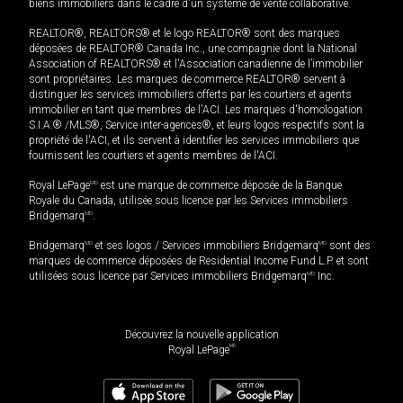
biens immobiliers dans le cadre d'un système de vente collaborative.
REALTOR®, REALTORS® et le logo REALTOR® sont des marques
déposées de REALTOR® Canada Inc., une compagnie dont la National
Association of REALTORS® et l'Association canadienne de l’immobilier
sont propriétaires. Les marques de commerce REALTOR® servent à
distinguer les services immobiliers offerts par les courtiers et agents
immobilier en tant que membres de l'ACI. Les marques d'homologation
S.I.A.® /MLS®, Service inter-agences®, et leurs logos respectifs sont la
propriété de l'ACI, et ils servent à identifier les services immobiliers que
fournissent les courtiers et agents membres de l'ACI.
Royal LePage
MD
est une marque de commerce déposée de la Banque
Royale du Canada, utilisée sous licence par les Services immobiliers
Bridgemarq
MD
.
Bridgemarq
MD
et ses logos / Services immobiliers Bridgemarq
MD
sont des
marques de commerce déposées de Residential Income Fund L.P. et sont
utilisées sous licence par Services immobiliers Bridgemarq
MD
Inc.
Découvrez la nouvelle application
MD
Royal LePage