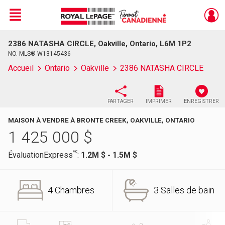
Menu
2386 NATASHA CIRCLE, Oakville, Ontario, L6M 1P2
Live
En Direct
NO. MLS® W13145436
Accueil
Ontario
Oakville
2386 NATASHA CIRCLE
PARTAGER
IMPRIMER
ENREGISTRER
MAISON À VENDRE À BRONTE CREEK, OAKVILLE, ONTARIO
1 425 000
$
MC
ÉvaluationExpress
:
1.2M $ - 1.5M $
4 Chambres
3 Salles de bain