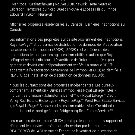
|
Manitoba
|
Saskatchewan
|
Nouveau-Brunswick
|
Terre-Neuve-et-
Labrador
|
Territoires du Nord-Ouest
|
Nouvelle-Écosse
|
Île-du-Prince-
Édouard
|
Yukon
|
Nunavut
Afficher les propriétés résidentielles au Canada
|
Dernières inscriptions au
Canada
Les informations des propriétés sur ce site proviennent des inscriptions
Royal LePage
MD
et du service de distribution de données de l'Association
canadienne de l’immobilier (SDD®). SDD® met en référence des
inscriptions tenues par des agences immobilières autres que Royal
LePage et ses distributeurs. L'exactitude de l'information n'est pas
garantie et devrait être indépendamment vérifiée. La marque DDF®
appartient à l'Association canadienne de l’immobilier (ACI) et identifie le
REALTOR.ca Installation de distribution de données (SDD®).
*Tous les bureaux sont des propriétés indépendantes. Les bureaux
comprenant la mention « Services immobiliers Royal LePage
MD
Ltée »,
incluant sa division « Johnston & Daniel
MD
», « Royal LePage
MD
Credit
Valley Real Estate, Brokerage », « Royal LePage
MD
West Real Estate Services
», « Royal LePage
MD
Sussex », et « Les immeubles Mont-Tremblant »
appartiennent et sont gérés par Bridgemarq Real Estate Services
MD
.
Les marques de commerce MLS® ainsi que les logos qui s'y rapportent
désignent les services professionnels rendus par les membres
REALTORS® de l'ACI en vue de l'achat, de la vente et de la location de