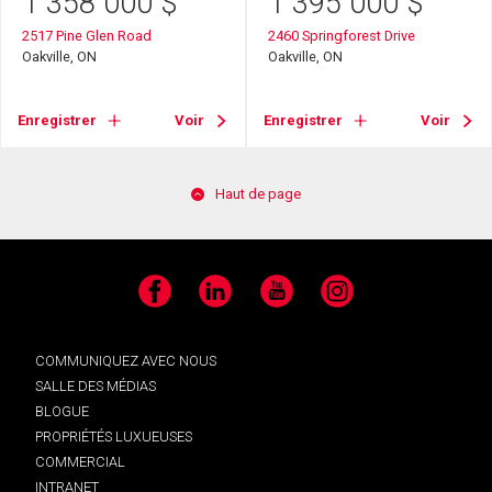
1 358 000
$
1 395 000
$
2517 Pine Glen Road
2460 Springforest Drive
Oakville, ON
Oakville, ON
Enregistrer
Voir
Enregistrer
Voir
Haut de page
Facebook
LinkedIn
YouTube
Instagram
COMMUNIQUEZ AVEC NOUS
SALLE DES MÉDIAS
BLOGUE
PROPRIÉTÉS LUXUEUSES
COMMERCIAL
INTRANET