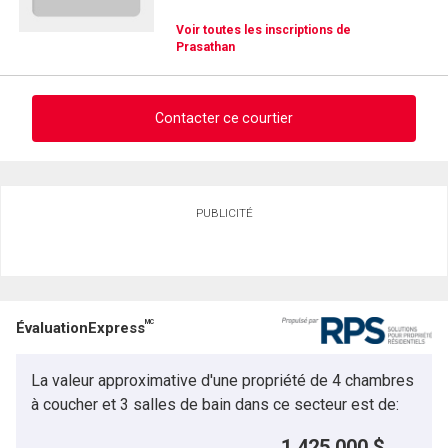
Voir toutes les inscriptions de
Prasathan
Contacter ce courtier
Demander des infos sur cette inscription
PUBLICITÉ
Prénom
et
Nom
Courriel
MC
ÉvaluationExpress
Téléphone
(Optionnel)
La valeur approximative d'une propriété de 4 chambres
Message
à coucher et 3 salles de bain dans ce secteur est de:
1 425 000 $