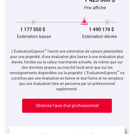
Prix affiché
1 177 550 $
1 490 174 $
Estimation basse
Estimation élevée
MC
L'ÉvaluationExpress
fournit une estimation de valeurs potentielles
pour une propriété, d’une évaluation plus basse à une évaluation plus
élevée, fondée sur la valeur marchande actuelle, de même que sur
des données propres au marché local ainsi que sur les
MC
En cliquant sur le bouton « soumettre », vous consentez à nos conditions d'utilisation et
renseignements disponibles sur la propriété. L'ÉvaluationExpress
ne
vous nous fournissez l'autorisation écrite de communiquer avec vous.
constitue pas une évaluation en bonne et due forme et ne remplace
pas une évaluation faite en personne par un professionnel
expérimenté.
Obtenez l’avis d’un professionnel