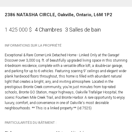
2386 NATASHA CIRCLE, Oakville, Ontario, L6M 1P2
4 Chambres
3 Salles de bain
1 425 000
$
INFORMATIONS SUR LA PROPRIÉTÉ
Exceptional & Rare Corner-Link Detached Home - Linked Only at the Garage!
Discover over 3,000 sq. ft. of beautifully upgraded living space in this stunning
4-bedroom residence, complete with a versatile office loft, a double-car garage,
and parking for up to 6 vehicles. Featuring soaring 9' ceilings and elegant wide-
plank hardwood floors throughout, this home is filled with abundant natural
light that creates a bright, airy, and inviting atmosphere. Located in the
prestigious Bronte Creek community, you're just minutes from top-rated
schools, Bronte GO Station, major highways, Oakville Trafalgar Hospital, the
scenic Fourteen Mile Creek Trail, and Bronte Harbor. A rare opportunity to enjoy
luxury, comfort, and convenience in one of Oakville's most desirable
neighbourhoods. ** This is a linked property.** (id:7525)
PARTICULARITÉS DU BÂTIMENT :