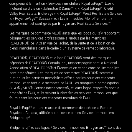
comprenant la mention « Services immobiliers Royal LePage
MD
Ltée »,
incluant sa division « Johnston & Daniel
MD
», « Royal LePage
MD
Credit
Valley Real Estate, Brokerage », « Royal LePage
MD
West Real Estate Services
», « Royal LePage
MD
Sussex », et « Les immeubles Mont-Tremblant »
appartiennent et sont gérés par Bridgemarq Real Estate Services
MD
.
Les marques de commerce MLS® ainsi que les logos qui s'y rapportent
désignent les services professionnels rendus par les membres
REALTORS® de l'ACI en vue de l'achat, de la vente et de la location de
biens immobiliers dans le cadre d'un système de vente collaborative.
REALTOR®, REALTORS® et le logo REALTOR® sont des marques
déposées de REALTOR® Canada Inc., une compagnie dont la National
Association of REALTORS® et l'Association canadienne de l’immobilier
sont propriétaires. Les marques de commerce REALTOR® servent à
distinguer les services immobiliers offerts par les courtiers et agents
immobilier en tant que membres de l'ACI. Les marques d'homologation
S.I.A.® /MLS®, Service inter-agences®, et leurs logos respectifs sont la
propriété de l'ACI, et ils servent à identifier les services immobiliers que
fournissent les courtiers et agents membres de l'ACI.
Royal LePage
MD
est une marque de commerce déposée de la Banque
Royale du Canada, utilisée sous licence par les Services immobiliers
Bridgemarq
MD
.
Bridgemarq
MD
et ses logos / Services immobiliers Bridgemarq
MD
sont des