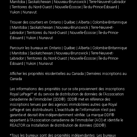
Manitoba
|
Saskatchewan
|
Nouveau-Brunswick
|
Terre-Neuve-et-Labrador
|
Territoires du Nord-Ouest
|
Nouvelle-Écosse
|
Île-du-Prince-Édouard
|
Yukon
|
Nunavut
.
Trouver des courtiers en
Ontario
|
Québec
|
Alberta
|
Colombie-Britannique
|
Manitoba
|
Saskatchewan
|
Nouveau-Brunswick
|
Terre-Neuve-et-
Labrador
|
Territoires du Nord-Ouest
|
Nouvelle-Écosse
|
Île-du-Prince-
Édouard
|
Yukon
|
Nunavut
Parcourir les bureaux en
Ontario
|
Québec
|
Alberta
|
Colombie-Britannique
|
Manitoba
|
Saskatchewan
|
Nouveau-Brunswick
|
Terre-Neuve-et-
Labrador
|
Territoires du Nord-Ouest
|
Nouvelle-Écosse
|
Île-du-Prince-
Édouard
|
Yukon
|
Nunavut
Afficher les propriétés résidentielles au Canada
|
Dernières inscriptions au
Canada
Les informations des propriétés sur ce site proviennent des inscriptions
Royal LePage
MD
et du service de distribution de données de l'Association
canadienne de l’immobilier (SDD®). SDD® met en référence des
inscriptions tenues par des agences immobilières autres que Royal
LePage et ses distributeurs. L'exactitude de l'information n'est pas
garantie et devrait être indépendamment vérifiée. La marque DDF®
appartient à l'Association canadienne de l’immobilier (ACI) et identifie le
REALTOR.ca Installation de distribution de données (SDD®).
*Tous les bureaux sont des propriétés indépendantes. Les bureaux