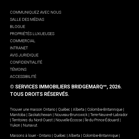
COMMUNIQUEZ AVEC NOUS
SALLE DES MÉDIAS
BLOGUE
PROPRIÉTÉS LUXUEUSES
COMMERCIAL
INTRANET
AVIS JURIDIQUE
CONFIDENTIALITÉ
TÉMOINS
ACCESSIBILITÉ
© SERVICES IMMOBILIERS BRIDGEMARQ
, 2026.
MD
TOUS DROITS RÉSERVÉS.
Trouver une maison
Ontario
|
Québec
|
Alberta
|
Colombie-Britannique
|
Manitoba
|
Saskatchewan
|
Nouveau-Brunswick
|
Terre-Neuve-et-Labrador
|
Territoires du Nord-Ouest
|
Nouvelle-Écosse
|
Île-du-Prince-Édouard
|
Yukon
|
Nunavut
.
Maisons à louer -
Ontario
|
Québec
|
Alberta
|
Colombie-Britannique
|