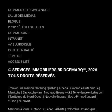
COMMUNIQUEZ AVEC NOUS
SALLE DES MÉDIAS
BLOGUE
PROPRIÉTÉS LUXUEUSES
COMMERCIAL
INTRANET
AVIS JURIDIQUE
CONFIDENTIALITÉ
TÉMOINS
ACCESSIBILITÉ
© SERVICES IMMOBILIERS BRIDGEMARQ
, 2026.
MD
TOUS DROITS RÉSERVÉS.
Trouver une maison
Ontario
|
Québec
|
Alberta
|
Colombie-Britannique
|
Manitoba
|
Saskatchewan
|
Nouveau-Brunswick
|
Terre-Neuve-et-Labrador
|
Territoires du Nord-Ouest
|
Nouvelle-Écosse
|
Île-du-Prince-Édouard
|
Yukon
|
Nunavut
.
Maisons à louer -
Ontario
|
Québec
|
Alberta
|
Colombie-Britannique
|