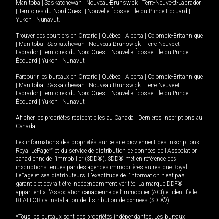
Manitoba
|
Saskatchewan
|
Nouveau-Brunswick
|
Terre-Neuve-et-Labrador
|
Territoires du Nord-Ouest
|
Nouvelle-Écosse
|
Île-du-Prince-Édouard
|
Yukon
|
Nunavut
.
Trouver des courtiers en
Ontario
|
Québec
|
Alberta
|
Colombie-Britannique
|
Manitoba
|
Saskatchewan
|
Nouveau-Brunswick
|
Terre-Neuve-et-
Labrador
|
Territoires du Nord-Ouest
|
Nouvelle-Écosse
|
Île-du-Prince-
Édouard
|
Yukon
|
Nunavut
Parcourir les bureaux en
Ontario
|
Québec
|
Alberta
|
Colombie-Britannique
|
Manitoba
|
Saskatchewan
|
Nouveau-Brunswick
|
Terre-Neuve-et-
Labrador
|
Territoires du Nord-Ouest
|
Nouvelle-Écosse
|
Île-du-Prince-
Édouard
|
Yukon
|
Nunavut
Afficher les propriétés résidentielles au Canada
|
Dernières inscriptions au
Canada
Les informations des propriétés sur ce site proviennent des inscriptions
Royal LePage
MD
et du service de distribution de données de l'Association
canadienne de l’immobilier (SDD®). SDD® met en référence des
inscriptions tenues par des agences immobilières autres que Royal
LePage et ses distributeurs. L'exactitude de l'information n'est pas
garantie et devrait être indépendamment vérifiée. La marque DDF®
appartient à l'Association canadienne de l’immobilier (ACI) et identifie le
REALTOR.ca Installation de distribution de données (SDD®).
*Tous les bureaux sont des propriétés indépendantes. Les bureaux