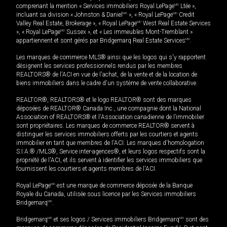
comprenant la mention « Services immobiliers Royal LePage
MD
Ltée »,
incluant sa division « Johnston & Daniel
MD
», « Royal LePage
MD
Credit
Valley Real Estate, Brokerage », « Royal LePage
MD
West Real Estate Services
», « Royal LePage
MD
Sussex », et « Les immeubles Mont-Tremblant »
appartiennent et sont gérés par Bridgemarq Real Estate Services
MD
.
Les marques de commerce MLS® ainsi que les logos qui s'y rapportent
désignent les services professionnels rendus par les membres
REALTORS® de l'ACI en vue de l'achat, de la vente et de la location de
biens immobiliers dans le cadre d'un système de vente collaborative.
REALTOR®, REALTORS® et le logo REALTOR® sont des marques
déposées de REALTOR® Canada Inc., une compagnie dont la National
Association of REALTORS® et l'Association canadienne de l’immobilier
sont propriétaires. Les marques de commerce REALTOR® servent à
distinguer les services immobiliers offerts par les courtiers et agents
immobilier en tant que membres de l'ACI. Les marques d'homologation
S.I.A.® /MLS®, Service inter-agences®, et leurs logos respectifs sont la
propriété de l'ACI, et ils servent à identifier les services immobiliers que
fournissent les courtiers et agents membres de l'ACI.
Royal LePage
MD
est une marque de commerce déposée de la Banque
Royale du Canada, utilisée sous licence par les Services immobiliers
Bridgemarq
MD
.
Bridgemarq
MD
et ses logos / Services immobiliers Bridgemarq
MD
sont des