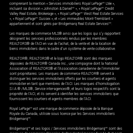
comprenant la mention « Services immobiliers Royal LePage
MD
Ltée »,
incluant sa division « Johnston & Daniel
MD
», « Royal LePage
MD
Credit
Valley Real Estate, Brokerage », « Royal LePage
MD
West Real Estate Services
», « Royal LePage
MD
Sussex », et « Les immeubles Mont-Tremblant »
appartiennent et sont gérés par Bridgemarq Real Estate Services
MD
.
Les marques de commerce MLS® ainsi que les logos qui s'y rapportent
désignent les services professionnels rendus par les membres
REALTORS® de l'ACI en vue de l'achat, de la vente et de la location de
biens immobiliers dans le cadre d'un système de vente collaborative.
REALTOR®, REALTORS® et le logo REALTOR® sont des marques
déposées de REALTOR® Canada Inc., une compagnie dont la National
Association of REALTORS® et l'Association canadienne de l’immobilier
sont propriétaires. Les marques de commerce REALTOR® servent à
distinguer les services immobiliers offerts par les courtiers et agents
immobilier en tant que membres de l'ACI. Les marques d'homologation
S.I.A.® /MLS®, Service inter-agences®, et leurs logos respectifs sont la
propriété de l'ACI, et ils servent à identifier les services immobiliers que
fournissent les courtiers et agents membres de l'ACI.
Royal LePage
MD
est une marque de commerce déposée de la Banque
Royale du Canada, utilisée sous licence par les Services immobiliers
Bridgemarq
MD
.
Bridgemarq
MD
et ses logos / Services immobiliers Bridgemarq
MD
sont des