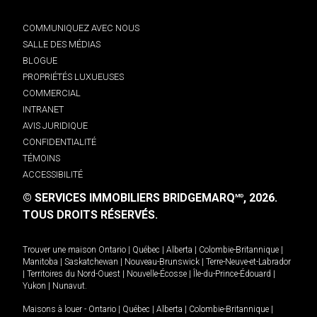
COMMUNIQUEZ AVEC NOUS
SALLE DES MÉDIAS
BLOGUE
PROPRIÉTÉS LUXUEUSES
COMMERCIAL
INTRANET
AVIS JURIDIQUE
CONFIDENTIALITÉ
TÉMOINS
ACCESSIBILITÉ
© SERVICES IMMOBILIERS BRIDGEMARQ
, 2026.
MD
TOUS DROITS RÉSERVÉS.
Trouver une maison
Ontario
|
Québec
|
Alberta
|
Colombie-Britannique
|
Manitoba
|
Saskatchewan
|
Nouveau-Brunswick
|
Terre-Neuve-et-Labrador
|
Territoires du Nord-Ouest
|
Nouvelle-Écosse
|
Île-du-Prince-Édouard
|
Yukon
|
Nunavut
.
Maisons à louer -
Ontario
|
Québec
|
Alberta
|
Colombie-Britannique
|