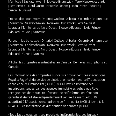
Manitoba
|
Saskatchewan
|
Nouveau-Brunswick
|
Terre-Neuve-et-Labrador
|
Territoires du Nord-Ouest
|
Nouvelle-Écosse
|
Île-du-Prince-Édouard
|
Yukon
|
Nunavut
.
Trouver des courtiers en
Ontario
|
Québec
|
Alberta
|
Colombie-Britannique
|
Manitoba
|
Saskatchewan
|
Nouveau-Brunswick
|
Terre-Neuve-et-
Labrador
|
Territoires du Nord-Ouest
|
Nouvelle-Écosse
|
Île-du-Prince-
Édouard
|
Yukon
|
Nunavut
Parcourir les bureaux en
Ontario
|
Québec
|
Alberta
|
Colombie-Britannique
|
Manitoba
|
Saskatchewan
|
Nouveau-Brunswick
|
Terre-Neuve-et-
Labrador
|
Territoires du Nord-Ouest
|
Nouvelle-Écosse
|
Île-du-Prince-
Édouard
|
Yukon
|
Nunavut
Afficher les propriétés résidentielles au Canada
|
Dernières inscriptions au
Canada
Les informations des propriétés sur ce site proviennent des inscriptions
Royal LePage
MD
et du service de distribution de données de l'Association
canadienne de l’immobilier (SDD®). SDD® met en référence des
inscriptions tenues par des agences immobilières autres que Royal
LePage et ses distributeurs. L'exactitude de l'information n'est pas
garantie et devrait être indépendamment vérifiée. La marque DDF®
appartient à l'Association canadienne de l’immobilier (ACI) et identifie le
REALTOR.ca Installation de distribution de données (SDD®).
*Tous les bureaux sont des propriétés indépendantes. Les bureaux