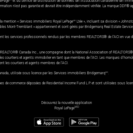
LePage
et du service de distribution de données de l'Association canadienne de l’im
rmation n'est pas garantie et devrait être indépendamment vérifiée. La marque DDF® appa
la mention « Services immobiliers Royal LePage
MD
Ltée », incluant sa division « Johnst
bles Mont-Tremblant » appartiennent et sont gérés par Bridgemarq Real Estate Servic
 les services professionnels rendus par les membres REALTORS® de l'ACI en vue de l'a
TOR® Canada Inc., une compagnie dont la National Association of REALTORS® et l'
s courtiers et agents immobilier en tant que membres de l'ACI. Les marques d'homolog
ssent les courtiers et agents membres de l'ACI.
da, utilisée sous licence par les Services immobiliers Bridgemarq
MD
.
s de commerce déposées de Residential Income Fund L.P. et sont utilisées sous lice
Découvrez la nouvelle application
MD
Royal LePage