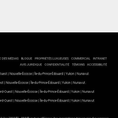
E DES MÉDIAS
BLOGUE
PROPRIÉTÉS LUXUEUSES
COMMERCIAL
INTRANET
AVIS JURIDIQUE
CONFIDENTIALITÉ
TÉMOINS
ACCESSIBILITÉ
-Ouest
|
Nouvelle-Écosse
|
Île-du-Prince-Édouard
|
Yukon
|
Nunavut
.
est
|
Nouvelle-Écosse
|
Île-du-Prince-Édouard
|
Yukon
|
Nunavut
.
Nord-Ouest
|
Nouvelle-Écosse
|
Île-du-Prince-Édouard
|
Yukon
|
Nunavut
Nord-Ouest
|
Nouvelle-Écosse
|
Île-du-Prince-Édouard
|
Yukon
|
Nunavut