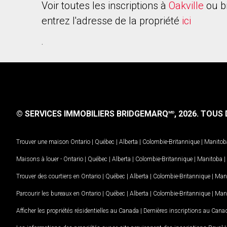
Voir toutes les inscriptions à
Oakville
ou b
entrez l'adresse de la propriété
ici
.
© SERVICES IMMOBILIERS BRIDGEMARQ
, 2026.
TOUS D
MD
Trouver une maison
Ontario
|
Québec
|
Alberta
|
Colombie-Britannique
|
Manitob
Maisons à louer -
Ontario
|
Québec
|
Alberta
|
Colombie-Britannique
|
Manitoba
|
Trouver des courtiers en
Ontario
|
Québec
|
Alberta
|
Colombie-Britannique
|
Man
Parcourir les bureaux en
Ontario
|
Québec
|
Alberta
|
Colombie-Britannique
|
Man
Afficher les propriétés résidentielles au Canada
|
Dernières inscriptions au Cana