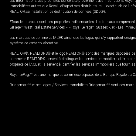
Les informations des propriétés sur ce site proviennent des inscriptions Royal 
immobilières autres que Royal LePage et ses distributeurs. L'exactitude de l'info
REALTOR.ca Installation de distribution de données (SDD®).
*Tous les bureaux sont des propriétés indépendantes. Les bureaux comprenant 
LePage
MD
West Real Estate Services », « Royal LePage
MD
Sussex », et « Les immeu
Les marques de commerce MLS® ainsi que les logos qui s'y rapportent désignent
système de vente collaborative.
REALTOR®, REALTORS® et le logo REALTOR® sont des marques déposées de REAL
commerce REALTOR® servent à distinguer les services immobiliers offerts par le
propriété de l'ACI, et ils servent à identifier les services immobiliers que fourni
Royal LePage
MD
est une marque de commerce déposée de la Banque Royale du Cana
Bridgemarq
MD
et ses logos / Services immobiliers Bridgemarq
MD
sont des marque