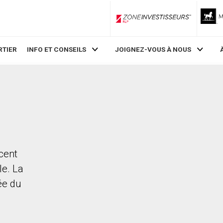
ZoneInvestisseurs RLP
RTIER
INFO ET CONSEILS
JOIGNEZ-VOUS À NOUS
cent
le. La
rée du