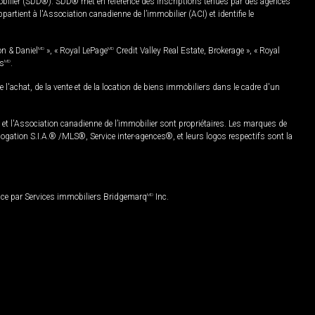
mobilier (SDD®). SDD® met en référence des inscriptions tenues par des agences
rtient à l'Association canadienne de l’immobilier (ACI) et identifie le
on & Daniel
MD
», « Royal LePage
MD
Credit Valley Real Estate, Brokerage », « Royal
es
MD
.
chat, de la vente et de la location de biens immobiliers dans le cadre d'un
Association canadienne de l’immobilier sont propriétaires. Les marques de
ation S.I.A.® /MLS®, Service inter-agences®, et leurs logos respectifs sont la
nce par Services immobiliers Bridgemarq
MD
Inc.