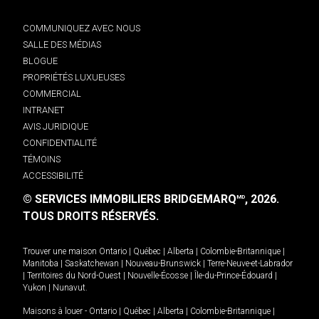
COMMUNIQUEZ AVEC NOUS
SALLE DES MÉDIAS
BLOGUE
PROPRIÉTÉS LUXUEUSES
COMMERCIAL
INTRANET
AVIS JURIDIQUE
CONFIDENTIALITÉ
TÉMOINS
ACCESSIBILITÉ
© SERVICES IMMOBILIERS BRIDGEMARQ
, 2026.
MD
TOUS DROITS RÉSERVÉS.
Trouver une maison
Ontario
|
Québec
|
Alberta
|
Colombie-Britannique
|
Manitoba
|
Saskatchewan
|
Nouveau-Brunswick
|
Terre-Neuve-et-Labrador
|
Territoires du Nord-Ouest
|
Nouvelle-Écosse
|
Île-du-Prince-Édouard
|
Yukon
|
Nunavut
.
Maisons à louer -
Ontario
|
Québec
|
Alberta
|
Colombie-Britannique
|