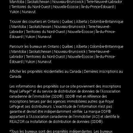
Manitoba
|
Saskatchewan
|
Nouveau-Brunswick
|
Terre-Neuve-et-Labrador
|
Territoires du Nord-Ouest
|
Nouvelle-Écosse
|
Île-du-Prince-Édouard
|
Yukon
|
Nunavut
.
Trouver des courtiers en
Ontario
|
Québec
|
Alberta
|
Colombie-Britannique
|
Manitoba
|
Saskatchewan
|
Nouveau-Brunswick
|
Terre-Neuve-et-
Labrador
|
Territoires du Nord-Ouest
|
Nouvelle-Écosse
|
Île-du-Prince-
Édouard
|
Yukon
|
Nunavut
Parcourir les bureaux en
Ontario
|
Québec
|
Alberta
|
Colombie-Britannique
|
Manitoba
|
Saskatchewan
|
Nouveau-Brunswick
|
Terre-Neuve-et-
Labrador
|
Territoires du Nord-Ouest
|
Nouvelle-Écosse
|
Île-du-Prince-
Édouard
|
Yukon
|
Nunavut
Afficher les propriétés résidentielles au Canada
|
Dernières inscriptions au
Canada
Les informations des propriétés sur ce site proviennent des inscriptions
Royal LePage
MD
et du service de distribution de données de l'Association
canadienne de l’immobilier (SDD®). SDD® met en référence des
inscriptions tenues par des agences immobilières autres que Royal
LePage et ses distributeurs. L'exactitude de l'information n'est pas
garantie et devrait être indépendamment vérifiée. La marque DDF®
appartient à l'Association canadienne de l’immobilier (ACI) et identifie le
REALTOR.ca Installation de distribution de données (SDD®).
*Tous les bureaux sont des propriétés indépendantes. Les bureaux