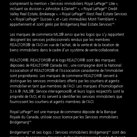
comprenant la mention « Services immobiliers Royal LePage
MD
Ltée »,
incluant sa division « Johnston & Daniel
MD
», « Royal LePage
MD
Credit
Valley Real Estate, Brokerage », « Royal LePage
MD
West Real Estate Services
», « Royal LePage
MD
Sussex », et « Les immeubles Mont-Tremblant »
appartiennent et sont gérés par Bridgemarq Real Estate Services
MD
.
Les marques de commerce MLS® ainsi que les logos qui s'y rapportent
désignent les services professionnels rendus par les membres
REALTORS® de l'ACI en vue de l'achat, de la vente et de la location de
biens immobiliers dans le cadre d'un système de vente collaborative.
REALTOR®, REALTORS® et le logo REALTOR® sont des marques
déposées de REALTOR® Canada Inc., une compagnie dont la National
Association of REALTORS® et l'Association canadienne de l’immobilier
sont propriétaires. Les marques de commerce REALTOR® servent à
distinguer les services immobiliers offerts par les courtiers et agents
immobilier en tant que membres de l'ACI. Les marques d'homologation
S.I.A.® /MLS®, Service inter-agences®, et leurs logos respectifs sont la
propriété de l'ACI, et ils servent à identifier les services immobiliers que
fournissent les courtiers et agents membres de l'ACI.
Royal LePage
MD
est une marque de commerce déposée de la Banque
Royale du Canada, utilisée sous licence par les Services immobiliers
Bridgemarq
MD
.
Bridgemarq
MD
et ses logos / Services immobiliers Bridgemarq
MD
sont des