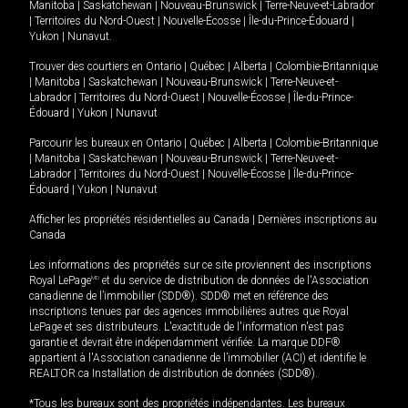
Manitoba
|
Saskatchewan
|
Nouveau-Brunswick
|
Terre-Neuve-et-Labrador
|
Territoires du Nord-Ouest
|
Nouvelle-Écosse
|
Île-du-Prince-Édouard
|
Yukon
|
Nunavut
.
Trouver des courtiers en
Ontario
|
Québec
|
Alberta
|
Colombie-Britannique
|
Manitoba
|
Saskatchewan
|
Nouveau-Brunswick
|
Terre-Neuve-et-
Labrador
|
Territoires du Nord-Ouest
|
Nouvelle-Écosse
|
Île-du-Prince-
Édouard
|
Yukon
|
Nunavut
Parcourir les bureaux en
Ontario
|
Québec
|
Alberta
|
Colombie-Britannique
|
Manitoba
|
Saskatchewan
|
Nouveau-Brunswick
|
Terre-Neuve-et-
Labrador
|
Territoires du Nord-Ouest
|
Nouvelle-Écosse
|
Île-du-Prince-
Édouard
|
Yukon
|
Nunavut
Afficher les propriétés résidentielles au Canada
|
Dernières inscriptions au
Canada
Les informations des propriétés sur ce site proviennent des inscriptions
Royal LePage
MD
et du service de distribution de données de l'Association
canadienne de l’immobilier (SDD®). SDD® met en référence des
inscriptions tenues par des agences immobilières autres que Royal
LePage et ses distributeurs. L'exactitude de l'information n'est pas
garantie et devrait être indépendamment vérifiée. La marque DDF®
appartient à l'Association canadienne de l’immobilier (ACI) et identifie le
REALTOR.ca Installation de distribution de données (SDD®).
*Tous les bureaux sont des propriétés indépendantes. Les bureaux