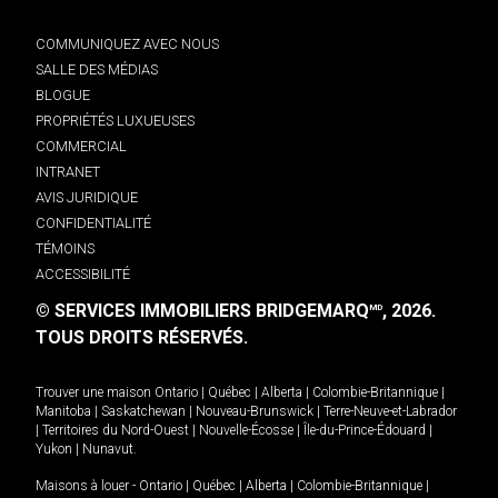
COMMUNIQUEZ AVEC NOUS
SALLE DES MÉDIAS
BLOGUE
PROPRIÉTÉS LUXUEUSES
COMMERCIAL
INTRANET
AVIS JURIDIQUE
CONFIDENTIALITÉ
TÉMOINS
ACCESSIBILITÉ
© SERVICES IMMOBILIERS BRIDGEMARQ
, 2026.
MD
TOUS DROITS RÉSERVÉS.
Trouver une maison
Ontario
|
Québec
|
Alberta
|
Colombie-Britannique
|
Manitoba
|
Saskatchewan
|
Nouveau-Brunswick
|
Terre-Neuve-et-Labrador
|
Territoires du Nord-Ouest
|
Nouvelle-Écosse
|
Île-du-Prince-Édouard
|
Yukon
|
Nunavut
.
Maisons à louer -
Ontario
|
Québec
|
Alberta
|
Colombie-Britannique
|