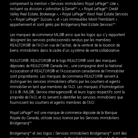
comprenant la mention « Services immobiliers Royal LePage
MD
Ltée »,
incluant sa division « Johnston & Daniel
MD
», « Royal LePage
MD
Credit
Valley Real Estate, Brokerage », « Royal LePage
MD
West Real Estate Services
», « Royal LePage
MD
Sussex », et « Les immeubles Mont-Tremblant »
appartiennent et sont gérés par Bridgemarq Real Estate Services
MD
.
Les marques de commerce MLS® ainsi que les logos qui s'y rapportent
désignent les services professionnels rendus par les membres
REALTORS® de l'ACI en vue de l'achat, de la vente et de la location de
biens immobiliers dans le cadre d'un système de vente collaborative.
REALTOR®, REALTORS® et le logo REALTOR® sont des marques
déposées de REALTOR® Canada Inc., une compagnie dont la National
Association of REALTORS® et l'Association canadienne de l’immobilier
sont propriétaires. Les marques de commerce REALTOR® servent à
distinguer les services immobiliers offerts par les courtiers et agents
immobilier en tant que membres de l'ACI. Les marques d'homologation
S.I.A.® /MLS®, Service inter-agences®, et leurs logos respectifs sont la
propriété de l'ACI, et ils servent à identifier les services immobiliers que
fournissent les courtiers et agents membres de l'ACI.
Royal LePage
MD
est une marque de commerce déposée de la Banque
Royale du Canada, utilisée sous licence par les Services immobiliers
Bridgemarq
MD
.
Bridgemarq
MD
et ses logos / Services immobiliers Bridgemarq
MD
sont des