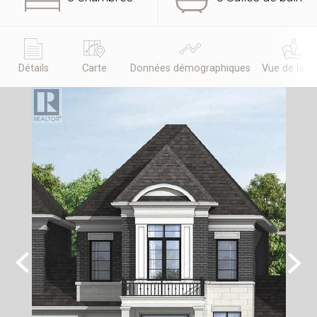
Détails
Carte
Données démographiques
Vue de la r
Previous
Next