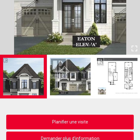
Planifier une visite
Demander plus d'information