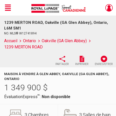
Menu
1239 MERTON ROAD, Oakville (GA Glen Abbey), Ontario,
Live
En Direct
L6M 5M1
NO. MLS® W12741894
Accueil
Ontario
Oakville (GA Glen Abbey)
1239 MERTON ROAD
PARTAGER
IMPRIMER
ENREGISTRER
MAISON À VENDRE À GLEN ABBEY, OAKVILLE (GA GLEN ABBEY),
ONTARIO
1 349 900
$
MC
ÉvaluationExpress
:
Non disponible
3 Chambres
3 Salles de bain