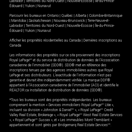
Labrador
|
Territoires du Nord-Ouest
|
Nouvelle-Écosse
|
Île-du-Prince-
Édouard
|
Yukon
|
Nunavut
Parcourir les bureaux en
Ontario
|
Québec
|
Alberta
|
Colombie-Britannique
|
Manitoba
|
Saskatchewan
|
Nouveau-Brunswick
|
Terre-Neuve-et-
Labrador
|
Territoires du Nord-Ouest
|
Nouvelle-Écosse
|
Île-du-Prince-
Édouard
|
Yukon
|
Nunavut
Afficher les propriétés résidentielles au Canada
|
Dernières inscriptions au
Canada
Les informations des propriétés sur ce site proviennent des inscriptions
Royal LePage
MD
et du service de distribution de données de l'Association
canadienne de l’immobilier (SDD®). SDD® met en référence des
inscriptions tenues par des agences immobilières autres que Royal
LePage et ses distributeurs. L'exactitude de l'information n'est pas
garantie et devrait être indépendamment vérifiée. La marque DDF®
appartient à l'Association canadienne de l’immobilier (ACI) et identifie le
REALTOR.ca Installation de distribution de données (SDD®).
*Tous les bureaux sont des propriétés indépendantes. Les bureaux
comprenant la mention « Services immobiliers Royal LePage
MD
Ltée »,
incluant sa division « Johnston & Daniel
MD
», « Royal LePage
MD
Credit
Valley Real Estate, Brokerage », « Royal LePage
MD
West Real Estate Services
», « Royal LePage
MD
Sussex », et « Les immeubles Mont-Tremblant »
appartiennent et sont gérés par Bridgemarq Real Estate Services
MD
.