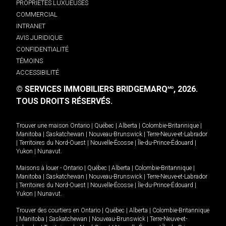
PROPRIÉTÉS LUXUEUSES
COMMERCIAL
INTRANET
AVIS JURIDIQUE
CONFIDENTIALITÉ
TÉMOINS
ACCESSIBILITÉ
© SERVICES IMMOBILIERS BRIDGEMARQ
, 2026.
MD
TOUS DROITS RÉSERVÉS.
Trouver une maison
Ontario
|
Québec
|
Alberta
|
Colombie-Britannique
|
Manitoba
|
Saskatchewan
|
Nouveau-Brunswick
|
Terre-Neuve-et-Labrador
|
Territoires du Nord-Ouest
|
Nouvelle-Écosse
|
Île-du-Prince-Édouard
|
Yukon
|
Nunavut
.
Maisons à louer -
Ontario
|
Québec
|
Alberta
|
Colombie-Britannique
|
Manitoba
|
Saskatchewan
|
Nouveau-Brunswick
|
Terre-Neuve-et-Labrador
|
Territoires du Nord-Ouest
|
Nouvelle-Écosse
|
Île-du-Prince-Édouard
|
Yukon
|
Nunavut
.
Trouver des courtiers en
Ontario
|
Québec
|
Alberta
|
Colombie-Britannique
|
Manitoba
|
Saskatchewan
|
Nouveau-Brunswick
|
Terre-Neuve-et-