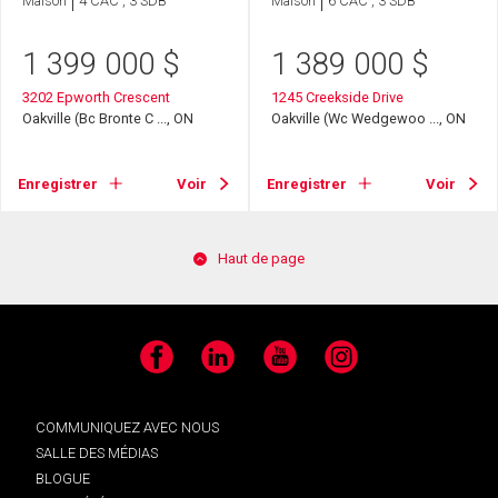
Maison
4 CAC , 3 SDB
Maison
6 CAC , 3 SDB
1 399 000
$
1 389 000
$
3202 Epworth Crescent
1245 Creekside Drive
Oakville (Bc Bronte C ..., ON
Oakville (Wc Wedgewoo ..., ON
Enregistrer
Voir
Enregistrer
Voir
Haut de page
Facebook
LinkedIn
YouTube
Instagram
COMMUNIQUEZ AVEC NOUS
SALLE DES MÉDIAS
BLOGUE