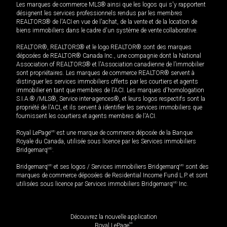
Les marques de commerce MLS® ainsi que les logos qui s'y rapportent
désignent les services professionnels rendus par les membres
REALTORS® de l'ACI en vue de l'achat, de la vente et de la location de
biens immobiliers dans le cadre d'un système de vente collaborative.
REALTOR®, REALTORS® et le logo REALTOR® sont des marques
déposées de REALTOR® Canada Inc., une compagnie dont la National
Association of REALTORS® et l'Association canadienne de l’immobilier
sont propriétaires. Les marques de commerce REALTOR® servent à
distinguer les services immobiliers offerts par les courtiers et agents
immobilier en tant que membres de l'ACI. Les marques d'homologation
S.I.A.® /MLS®, Service inter-agences®, et leurs logos respectifs sont la
propriété de l'ACI, et ils servent à identifier les services immobiliers que
fournissent les courtiers et agents membres de l'ACI.
Royal LePage
MD
est une marque de commerce déposée de la Banque
Royale du Canada, utilisée sous licence par les Services immobiliers
Bridgemarq
MD
.
Bridgemarq
MD
et ses logos / Services immobiliers Bridgemarq
MD
sont des
marques de commerce déposées de Residential Income Fund L.P. et sont
utilisées sous licence par Services immobiliers Bridgemarq
MD
Inc.
Découvrez la nouvelle application
MD
Royal LePage