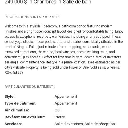
1 Chambres
1 Salle de bain
249 000
$
INFORMATIONS SUR LA PROPRIÉTÉ
Welcome to this stylish 1-bedroom, 1-bathroom condo featuring modern
finishes and a bright open-concept layout designed for comfortable living. Enjoy
access to exceptional resort-style amenities, including a fully equipped fitness
centre, yoga studio, indoor pool, sauna, and theatre room. Ideally situated in the
heart of Niagara Falls, just minutes from shopping, restaurants, world-
renowned attractions, the casino, local wineries, scenic walking trails, and
convenient QEW access. Perfect for first-time buyers, downsizers, or investors
seeking a low-maintenance lifestyle in a prime location.Taxes estimated as per
city’s website. Property is being sold under Power of Sale. Sold as is, where is.
RSA. (id:27)
PARTICULARITÉS DU BÂTIMENT :
Style:
Appartement
Type de bâtiment:
Appartement
Air climatisé:
Oui
Revêtement extérieur:
Pierre
Services:
Salle d'exercises, Salle de réception