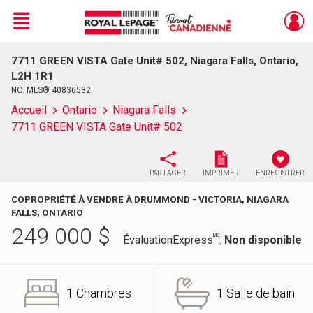
Menu
7711 GREEN VISTA Gate Unit# 502, Niagara Falls, Ontario,
Live
En Direct
L2H 1R1
NO. MLS® 40836532
Accueil
Ontario
Niagara Falls
7711 GREEN VISTA Gate Unit# 502
PARTAGER
IMPRIMER
ENREGISTRER
COPROPRIÉTÉ À VENDRE À DRUMMOND - VICTORIA, NIAGARA
FALLS, ONTARIO
249 000
$
MC
ÉvaluationExpress
:
Non disponible
1 Chambres
1 Salle de bain