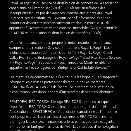
Royal LePage
MD
et du service de distribution de données de l'Association
canadienne de l’immobilier (SDD®). SDD® met en référence des
inscriptions tenues par des agences immobilières autres que Royal
LePage et ses distributeurs. L'exactitude de l'information n'est pas
garantie et devrait être indépendamment vérifiée. La marque DDF®
appartient à l'Association canadienne de l’immobilier (ACI) et identifie le
REALTOR.ca Installation de distribution de données (SDD®).
*Tous les bureaux sont des propriétés indépendantes. Les bureaux
comprenant la mention « Services immobiliers Royal LePage
MD
Ltée »,
incluant sa division « Johnston & Daniel
MD
», « Royal LePage
MD
Credit
Valley Real Estate, Brokerage », « Royal LePage
MD
West Real Estate Services
», « Royal LePage
MD
Sussex », et « Les immeubles Mont-Tremblant »
appartiennent et sont gérés par Bridgemarq Real Estate Services
MD
.
Les marques de commerce MLS® ainsi que les logos qui s'y rapportent
désignent les services professionnels rendus par les membres
REALTORS® de l'ACI en vue de l'achat, de la vente et de la location de
biens immobiliers dans le cadre d'un système de vente collaborative.
REALTOR®, REALTORS® et le logo REALTOR® sont des marques
déposées de REALTOR® Canada Inc., une compagnie dont la National
Association of REALTORS® et l'Association canadienne de l’immobilier
sont propriétaires. Les marques de commerce REALTOR® servent à
distinguer les services immobiliers offerts par les courtiers et agents
immobilier en tant que membres de l'ACI. Les marques d'homologation