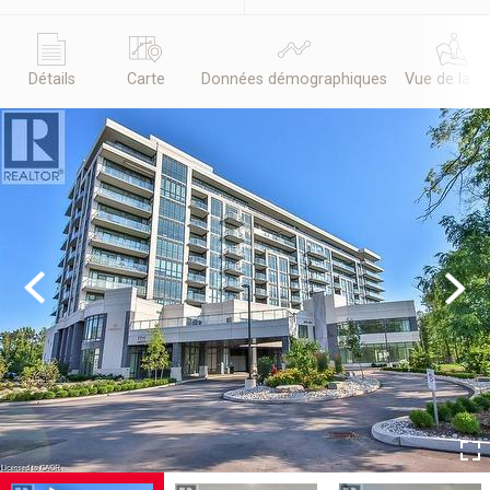
Détails
Carte
Données démographiques
Vue de la r
Previous
Next