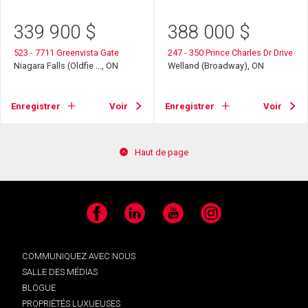
339 900
$
388 000
$
523 - 7711 Greenvista Gate
247 - 350 Prince Charles Dr Drive
Niagara Falls (Oldfie ..., ON
Welland (Broadway), ON
Enregistrer
Voir
Enregistrer
Voir
Haut de page
Facebook
LinkedIn
YouTube
Instagram
COMMUNIQUEZ AVEC NOUS
SALLE DES MÉDIAS
BLOGUE
PROPRIÉTÉS LUXUEUSES