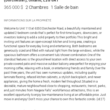
(Dorchester), Ontario, L2G 0A1
2 Chambres
1 Salle de bain
365 000
$
INFORMATIONS SUR LA PROPRIÉTÉ
Welcome to Unit 110 at 6350 Dorchester Road, a beautifully maintained and
updated 2-bedroom condo that's perfect for first-time buyers, downsizers, or
investors looking to add a solid property to their portfolio.This bright and
inviting unit features an open-concept kitchen and living area, creating a
functional space for everyday living and entertaining. Both bedrooms are
generously sized and filled with natural light from the large windows, while the
spacious bathroom offers a convenient tub/shower combination.One of the
standout features is the ground-level location with direct access to your own
private covered patio and massive outdoor balcony area-perfect for enjoying your
morning coffee, relaxing with a book, or entertaining friends and family.Over the
past three years, the unit has seen numerous updates, including quality
laminate flooring, refaced kitchen cabinets, a stylish backsplash, and newer
appliances, giving the home a fresh, modern feel throughout.Situated in a
desirable, mature neighbourhood close to shopping, restaurants, transit, parks,
and just minutes from Niagara Falls' world-famous attractions, this is an
excellent opportunity to enjoy low-maintenance living at an affordable price. Just
move in and enjoy! Don't miss your chance to own this fantastic condo. (id:27)