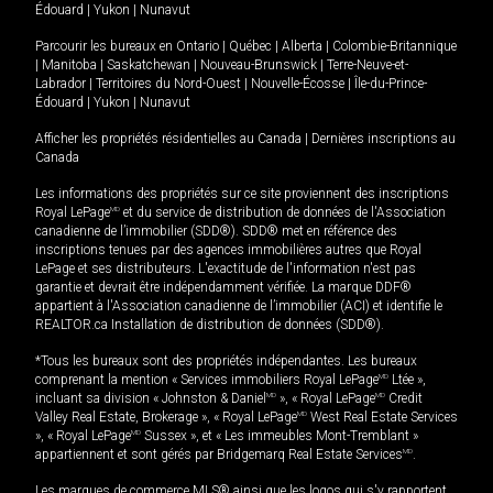
Édouard
|
Yukon
|
Nunavut
Parcourir les bureaux en
Ontario
|
Québec
|
Alberta
|
Colombie-Britannique
|
Manitoba
|
Saskatchewan
|
Nouveau-Brunswick
|
Terre-Neuve-et-
Labrador
|
Territoires du Nord-Ouest
|
Nouvelle-Écosse
|
Île-du-Prince-
Édouard
|
Yukon
|
Nunavut
Afficher les propriétés résidentielles au Canada
|
Dernières inscriptions au
Canada
Les informations des propriétés sur ce site proviennent des inscriptions
Royal LePage
MD
et du service de distribution de données de l'Association
canadienne de l’immobilier (SDD®). SDD® met en référence des
inscriptions tenues par des agences immobilières autres que Royal
LePage et ses distributeurs. L'exactitude de l'information n'est pas
garantie et devrait être indépendamment vérifiée. La marque DDF®
appartient à l'Association canadienne de l’immobilier (ACI) et identifie le
REALTOR.ca Installation de distribution de données (SDD®).
*Tous les bureaux sont des propriétés indépendantes. Les bureaux
comprenant la mention « Services immobiliers Royal LePage
MD
Ltée »,
incluant sa division « Johnston & Daniel
MD
», « Royal LePage
MD
Credit
Valley Real Estate, Brokerage », « Royal LePage
MD
West Real Estate Services
», « Royal LePage
MD
Sussex », et « Les immeubles Mont-Tremblant »
appartiennent et sont gérés par Bridgemarq Real Estate Services
MD
.
Les marques de commerce MLS® ainsi que les logos qui s'y rapportent