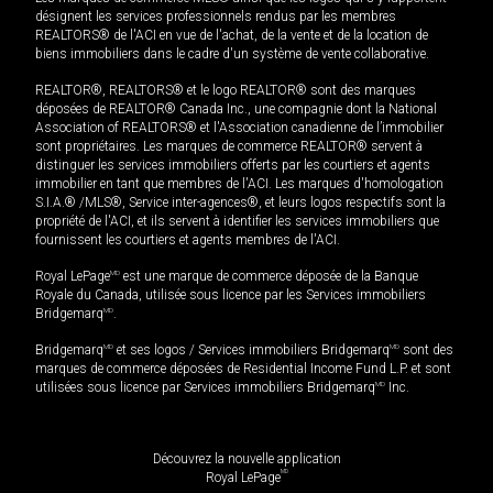
désignent les services professionnels rendus par les membres
REALTORS® de l'ACI en vue de l'achat, de la vente et de la location de
biens immobiliers dans le cadre d'un système de vente collaborative.
REALTOR®, REALTORS® et le logo REALTOR® sont des marques
déposées de REALTOR® Canada Inc., une compagnie dont la National
Association of REALTORS® et l'Association canadienne de l’immobilier
sont propriétaires. Les marques de commerce REALTOR® servent à
distinguer les services immobiliers offerts par les courtiers et agents
immobilier en tant que membres de l'ACI. Les marques d'homologation
S.I.A.® /MLS®, Service inter-agences®, et leurs logos respectifs sont la
propriété de l'ACI, et ils servent à identifier les services immobiliers que
fournissent les courtiers et agents membres de l'ACI.
Royal LePage
MD
est une marque de commerce déposée de la Banque
Royale du Canada, utilisée sous licence par les Services immobiliers
Bridgemarq
MD
.
Bridgemarq
MD
et ses logos / Services immobiliers Bridgemarq
MD
sont des
marques de commerce déposées de Residential Income Fund L.P. et sont
utilisées sous licence par Services immobiliers Bridgemarq
MD
Inc.
Découvrez la nouvelle application
MD
Royal LePage