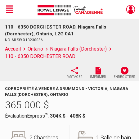
Menu
110 - 6350 DORCHESTER ROAD, Niagara Falls
Live
En Direct
(Dorchester), Ontario, L2G 0A1
NO. MLS® X13230086
Accueil
Ontario
Niagara Falls (Dorchester)
110 - 6350 DORCHESTER ROAD
PARTAGER
IMPRIMER
ENREGISTRER
COPROPRIÉTÉ À VENDRE À DRUMMOND - VICTORIA, NIAGARA
FALLS (DORCHESTER), ONTARIO
365 000
$
MC
ÉvaluationExpress
:
304K $ - 408K $
2 Chambres
1 Salle de bain