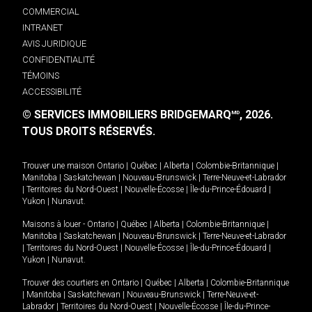
COMMERCIAL
INTRANET
AVIS JURIDIQUE
CONFIDENTIALITÉ
TÉMOINS
ACCESSIBILITÉ
© SERVICES IMMOBILIERS BRIDGEMARQ
, 2026.
MD
TOUS DROITS RÉSERVÉS.
Trouver une maison
Ontario
|
Québec
|
Alberta
|
Colombie-Britannique
|
Manitoba
|
Saskatchewan
|
Nouveau-Brunswick
|
Terre-Neuve-et-Labrador
|
Territoires du Nord-Ouest
|
Nouvelle-Écosse
|
Île-du-Prince-Édouard
|
Yukon
|
Nunavut
.
Maisons à louer -
Ontario
|
Québec
|
Alberta
|
Colombie-Britannique
|
Manitoba
|
Saskatchewan
|
Nouveau-Brunswick
|
Terre-Neuve-et-Labrador
|
Territoires du Nord-Ouest
|
Nouvelle-Écosse
|
Île-du-Prince-Édouard
|
Yukon
|
Nunavut
.
Trouver des courtiers en
Ontario
|
Québec
|
Alberta
|
Colombie-Britannique
|
Manitoba
|
Saskatchewan
|
Nouveau-Brunswick
|
Terre-Neuve-et-
Labrador
|
Territoires du Nord-Ouest
|
Nouvelle-Écosse
|
Île-du-Prince-