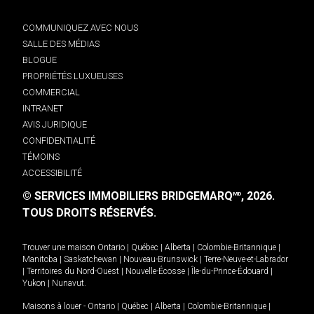
COMMUNIQUEZ AVEC NOUS
SALLE DES MÉDIAS
BLOGUE
PROPRIÉTÉS LUXUEUSES
COMMERCIAL
INTRANET
AVIS JURIDIQUE
CONFIDENTIALITÉ
TÉMOINS
ACCESSIBILITÉ
© SERVICES IMMOBILIERS BRIDGEMARQ
, 2026.
MD
TOUS DROITS RÉSERVÉS.
Trouver une maison
Ontario
|
Québec
|
Alberta
|
Colombie-Britannique
|
Manitoba
|
Saskatchewan
|
Nouveau-Brunswick
|
Terre-Neuve-et-Labrador
|
Territoires du Nord-Ouest
|
Nouvelle-Écosse
|
Île-du-Prince-Édouard
|
Yukon
|
Nunavut
.
Maisons à louer -
Ontario
|
Québec
|
Alberta
|
Colombie-Britannique
|