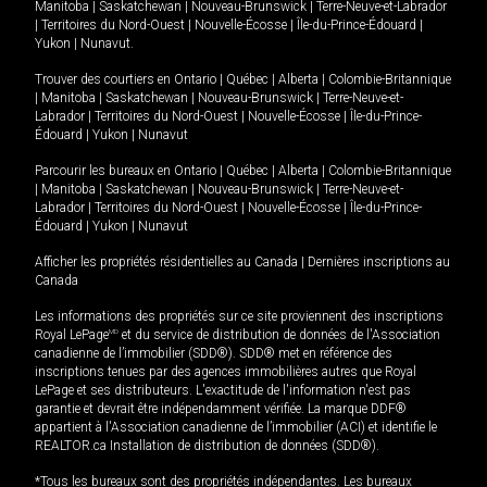
Manitoba
|
Saskatchewan
|
Nouveau-Brunswick
|
Terre-Neuve-et-Labrador
|
Territoires du Nord-Ouest
|
Nouvelle-Écosse
|
Île-du-Prince-Édouard
|
Yukon
|
Nunavut
.
Trouver des courtiers en
Ontario
|
Québec
|
Alberta
|
Colombie-Britannique
|
Manitoba
|
Saskatchewan
|
Nouveau-Brunswick
|
Terre-Neuve-et-
Labrador
|
Territoires du Nord-Ouest
|
Nouvelle-Écosse
|
Île-du-Prince-
Édouard
|
Yukon
|
Nunavut
Parcourir les bureaux en
Ontario
|
Québec
|
Alberta
|
Colombie-Britannique
|
Manitoba
|
Saskatchewan
|
Nouveau-Brunswick
|
Terre-Neuve-et-
Labrador
|
Territoires du Nord-Ouest
|
Nouvelle-Écosse
|
Île-du-Prince-
Édouard
|
Yukon
|
Nunavut
Afficher les propriétés résidentielles au Canada
|
Dernières inscriptions au
Canada
Les informations des propriétés sur ce site proviennent des inscriptions
Royal LePage
MD
et du service de distribution de données de l'Association
canadienne de l’immobilier (SDD®). SDD® met en référence des
inscriptions tenues par des agences immobilières autres que Royal
LePage et ses distributeurs. L'exactitude de l'information n'est pas
garantie et devrait être indépendamment vérifiée. La marque DDF®
appartient à l'Association canadienne de l’immobilier (ACI) et identifie le
REALTOR.ca Installation de distribution de données (SDD®).
*Tous les bureaux sont des propriétés indépendantes. Les bureaux