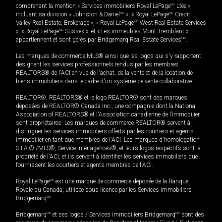
comprenant la mention « Services immobiliers Royal LePage
MD
Ltée »,
incluant sa division « Johnston & Daniel
MD
», « Royal LePage
MD
Credit
Valley Real Estate, Brokerage », « Royal LePage
MD
West Real Estate Services
», « Royal LePage
MD
Sussex », et « Les immeubles Mont-Tremblant »
appartiennent et sont gérés par Bridgemarq Real Estate Services
MD
.
Les marques de commerce MLS® ainsi que les logos qui s'y rapportent
désignent les services professionnels rendus par les membres
REALTORS® de l'ACI en vue de l'achat, de la vente et de la location de
biens immobiliers dans le cadre d'un système de vente collaborative.
REALTOR®, REALTORS® et le logo REALTOR® sont des marques
déposées de REALTOR® Canada Inc., une compagnie dont la National
Association of REALTORS® et l'Association canadienne de l’immobilier
sont propriétaires. Les marques de commerce REALTOR® servent à
distinguer les services immobiliers offerts par les courtiers et agents
immobilier en tant que membres de l'ACI. Les marques d'homologation
S.I.A.® /MLS®, Service inter-agences®, et leurs logos respectifs sont la
propriété de l'ACI, et ils servent à identifier les services immobiliers que
fournissent les courtiers et agents membres de l'ACI.
Royal LePage
MD
est une marque de commerce déposée de la Banque
Royale du Canada, utilisée sous licence par les Services immobiliers
Bridgemarq
MD
.
Bridgemarq
MD
et ses logos / Services immobiliers Bridgemarq
MD
sont des