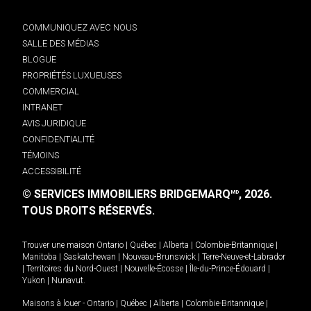
COMMUNIQUEZ AVEC NOUS
SALLE DES MÉDIAS
BLOGUE
PROPRIÉTÉS LUXUEUSES
COMMERCIAL
INTRANET
AVIS JURIDIQUE
CONFIDENTIALITÉ
TÉMOINS
ACCESSIBILITÉ
© SERVICES IMMOBILIERS BRIDGEMARQ
, 2026.
MD
TOUS DROITS RÉSERVÉS.
Trouver une maison
Ontario
|
Québec
|
Alberta
|
Colombie-Britannique
|
Manitoba
|
Saskatchewan
|
Nouveau-Brunswick
|
Terre-Neuve-et-Labrador
|
Territoires du Nord-Ouest
|
Nouvelle-Écosse
|
Île-du-Prince-Édouard
|
Yukon
|
Nunavut
.
Maisons à louer -
Ontario
|
Québec
|
Alberta
|
Colombie-Britannique
|