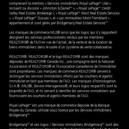
comprenant la mention « Services immobiliers Royal LePage
MD
Ltée »,
incluant sa division « Johnston & Daniel
MD
», « Royal LePage
MD
Credit
Valley Real Estate, Brokerage », « Royal LePage
MD
West Real Estate Services
», « Royal LePage
MD
Sussex », et « Les immeubles Mont-Tremblant »
appartiennent et sont gérés par Bridgemarq Real Estate Services
MD
.
Les marques de commerce MLS® ainsi que les logos qui s'y rapportent
désignent les services professionnels rendus par les membres
REALTORS® de l'ACI en vue de l'achat, de la vente et de la location de
biens immobiliers dans le cadre d'un système de vente collaborative.
REALTOR®, REALTORS® et le logo REALTOR® sont des marques
déposées de REALTOR® Canada Inc., une compagnie dont la National
Association of REALTORS® et l'Association canadienne de l’immobilier
sont propriétaires. Les marques de commerce REALTOR® servent à
distinguer les services immobiliers offerts par les courtiers et agents
immobilier en tant que membres de l'ACI. Les marques d'homologation
S.I.A.® /MLS®, Service inter-agences®, et leurs logos respectifs sont la
propriété de l'ACI, et ils servent à identifier les services immobiliers que
fournissent les courtiers et agents membres de l'ACI.
Royal LePage
MD
est une marque de commerce déposée de la Banque
Royale du Canada, utilisée sous licence par les Services immobiliers
Bridgemarq
MD
.
Bridgemarq
MD
et ses logos / Services immobiliers Bridgemarq
MD
sont des