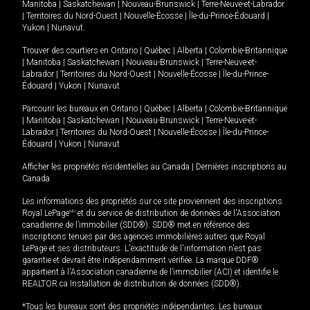
Manitoba
|
Saskatchewan
|
Nouveau-Brunswick
|
Terre-Neuve-et-Labrador
|
Territoires du Nord-Ouest
|
Nouvelle-Écosse
|
Île-du-Prince-Édouard
|
Yukon
|
Nunavut
.
Trouver des courtiers en
Ontario
|
Québec
|
Alberta
|
Colombie-Britannique
|
Manitoba
|
Saskatchewan
|
Nouveau-Brunswick
|
Terre-Neuve-et-
Labrador
|
Territoires du Nord-Ouest
|
Nouvelle-Écosse
|
Île-du-Prince-
Édouard
|
Yukon
|
Nunavut
Parcourir les bureaux en
Ontario
|
Québec
|
Alberta
|
Colombie-Britannique
|
Manitoba
|
Saskatchewan
|
Nouveau-Brunswick
|
Terre-Neuve-et-
Labrador
|
Territoires du Nord-Ouest
|
Nouvelle-Écosse
|
Île-du-Prince-
Édouard
|
Yukon
|
Nunavut
Afficher les propriétés résidentielles au Canada
|
Dernières inscriptions au
Canada
Les informations des propriétés sur ce site proviennent des inscriptions
Royal LePage
MD
et du service de distribution de données de l'Association
canadienne de l’immobilier (SDD®). SDD® met en référence des
inscriptions tenues par des agences immobilières autres que Royal
LePage et ses distributeurs. L'exactitude de l'information n'est pas
garantie et devrait être indépendamment vérifiée. La marque DDF®
appartient à l'Association canadienne de l’immobilier (ACI) et identifie le
REALTOR.ca Installation de distribution de données (SDD®).
*Tous les bureaux sont des propriétés indépendantes. Les bureaux