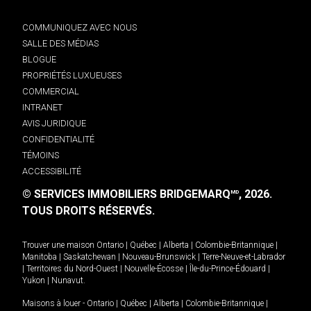
COMMUNIQUEZ AVEC NOUS
SALLE DES MÉDIAS
BLOGUE
PROPRIÉTÉS LUXUEUSES
COMMERCIAL
INTRANET
AVIS JURIDIQUE
CONFIDENTIALITÉ
TÉMOINS
ACCESSIBILITÉ
© SERVICES IMMOBILIERS BRIDGEMARQ
, 2026.
MD
TOUS DROITS RÉSERVÉS.
Trouver une maison
Ontario
|
Québec
|
Alberta
|
Colombie-Britannique
|
Manitoba
|
Saskatchewan
|
Nouveau-Brunswick
|
Terre-Neuve-et-Labrador
|
Territoires du Nord-Ouest
|
Nouvelle-Écosse
|
Île-du-Prince-Édouard
|
Yukon
|
Nunavut
.
Maisons à louer -
Ontario
|
Québec
|
Alberta
|
Colombie-Britannique
|