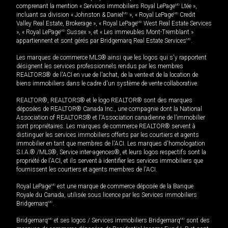
comprenant la mention « Services immobiliers Royal LePage
MD
Ltée »,
incluant sa division « Johnston & Daniel
MD
», « Royal LePage
MD
Credit
Valley Real Estate, Brokerage », « Royal LePage
MD
West Real Estate Services
», « Royal LePage
MD
Sussex », et « Les immeubles Mont-Tremblant »
appartiennent et sont gérés par Bridgemarq Real Estate Services
MD
.
Les marques de commerce MLS® ainsi que les logos qui s'y rapportent
désignent les services professionnels rendus par les membres
REALTORS® de l'ACI en vue de l'achat, de la vente et de la location de
biens immobiliers dans le cadre d'un système de vente collaborative.
REALTOR®, REALTORS® et le logo REALTOR® sont des marques
déposées de REALTOR® Canada Inc., une compagnie dont la National
Association of REALTORS® et l'Association canadienne de l’immobilier
sont propriétaires. Les marques de commerce REALTOR® servent à
distinguer les services immobiliers offerts par les courtiers et agents
immobilier en tant que membres de l'ACI. Les marques d'homologation
S.I.A.® /MLS®, Service inter-agences®, et leurs logos respectifs sont la
propriété de l'ACI, et ils servent à identifier les services immobiliers que
fournissent les courtiers et agents membres de l'ACI.
Royal LePage
MD
est une marque de commerce déposée de la Banque
Royale du Canada, utilisée sous licence par les Services immobiliers
Bridgemarq
MD
.
Bridgemarq
MD
et ses logos / Services immobiliers Bridgemarq
MD
sont des