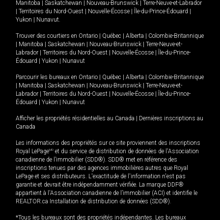
Manitoba
|
Saskatchewan
|
Nouveau-Brunswick
|
Terre-Neuve-et-Labrador
|
Territoires du Nord-Ouest
|
Nouvelle-Écosse
|
Île-du-Prince-Édouard
|
Yukon
|
Nunavut
.
Trouver des courtiers en
Ontario
|
Québec
|
Alberta
|
Colombie-Britannique
|
Manitoba
|
Saskatchewan
|
Nouveau-Brunswick
|
Terre-Neuve-et-
Labrador
|
Territoires du Nord-Ouest
|
Nouvelle-Écosse
|
Île-du-Prince-
Édouard
|
Yukon
|
Nunavut
Parcourir les bureaux en
Ontario
|
Québec
|
Alberta
|
Colombie-Britannique
|
Manitoba
|
Saskatchewan
|
Nouveau-Brunswick
|
Terre-Neuve-et-
Labrador
|
Territoires du Nord-Ouest
|
Nouvelle-Écosse
|
Île-du-Prince-
Édouard
|
Yukon
|
Nunavut
Afficher les propriétés résidentielles au Canada
|
Dernières inscriptions au
Canada
Les informations des propriétés sur ce site proviennent des inscriptions
Royal LePage
MD
et du service de distribution de données de l'Association
canadienne de l’immobilier (SDD®). SDD® met en référence des
inscriptions tenues par des agences immobilières autres que Royal
LePage et ses distributeurs. L'exactitude de l'information n'est pas
garantie et devrait être indépendamment vérifiée. La marque DDF®
appartient à l'Association canadienne de l’immobilier (ACI) et identifie le
REALTOR.ca Installation de distribution de données (SDD®).
*Tous les bureaux sont des propriétés indépendantes. Les bureaux