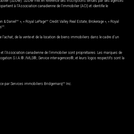
mobilier (SDD®). SDD® met en référence des inscriptions tenues par des agences
rtient à l'Association canadienne de l’immobilier (ACI) et identifie le
on & Daniel
MD
», « Royal LePage
MD
Credit Valley Real Estate, Brokerage », « Royal
es
MD
.
chat, de la vente et de la location de biens immobiliers dans le cadre d'un
Association canadienne de l’immobilier sont propriétaires. Les marques de
ation S.I.A.® /MLS®, Service inter-agences®, et leurs logos respectifs sont la
nce par Services immobiliers Bridgemarq
MD
Inc.