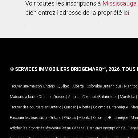
Voir toutes les inscriptions à
Mississauga
bien entrez l'adresse de la propriété
ici
.
© SERVICES IMMOBILIERS BRIDGEMARQ
, 2026.
TOUS D
MD
Trouver une maison
Ontario
|
Québec
|
Alberta
|
Colombie-Britannique
|
Manitob
Maisons à louer -
Ontario
|
Québec
|
Alberta
|
Colombie-Britannique
|
Manitoba
|
Trouver des courtiers en
Ontario
|
Québec
|
Alberta
|
Colombie-Britannique
|
Man
Parcourir les bureaux en
Ontario
|
Québec
|
Alberta
|
Colombie-Britannique
|
Man
Afficher les propriétés résidentielles au Canada
|
Dernières inscriptions au Cana