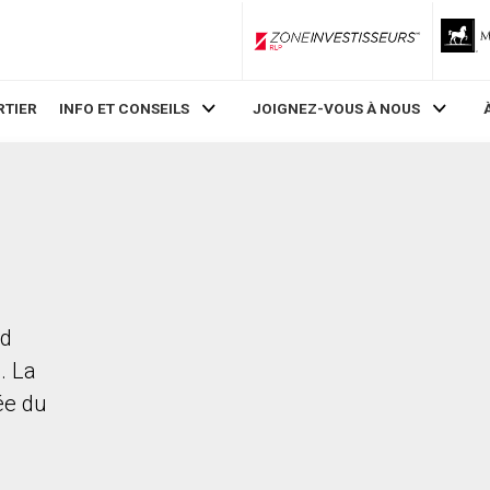
ZoneInvestisseurs RLP
RTIER
INFO ET CONSEILS
JOIGNEZ-VOUS À NOUS
ad
. La
rée du