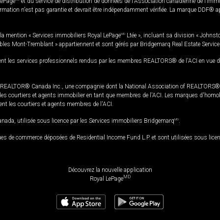
LePage
et du service de distribution de données de l'Association canadienne de l’im
rmation n'est pas garantie et devrait être indépendamment vérifiée. La marque DDF® appa
la mention « Services immobiliers Royal LePage
MD
Ltée », incluant sa division « Johnst
bles Mont-Tremblant » appartiennent et sont gérés par Bridgemarq Real Estate Servic
 les services professionnels rendus par les membres REALTORS® de l'ACI en vue de l'a
TOR® Canada Inc., une compagnie dont la National Association of REALTORS® et l'
s courtiers et agents immobilier en tant que membres de l'ACI. Les marques d'homolog
ssent les courtiers et agents membres de l'ACI.
da, utilisée sous licence par les Services immobiliers Bridgemarq
MD
.
s de commerce déposées de Residential Income Fund L.P. et sont utilisées sous lice
Découvrez la nouvelle application
MD
Royal LePage