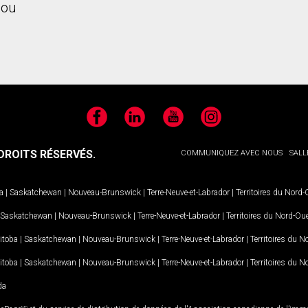
ou
Facebook
LinkedIn
YouTube
Instagram
ROITS RÉSERVÉS.
COMMUNIQUEZ AVEC NOUS
SALL
a
|
Saskatchewan
|
Nouveau-Brunswick
|
Terre-Neuve-et-Labrador
|
Territoires du Nord
Saskatchewan
|
Nouveau-Brunswick
|
Terre-Neuve-et-Labrador
|
Territoires du Nord-Ou
itoba
|
Saskatchewan
|
Nouveau-Brunswick
|
Terre-Neuve-et-Labrador
|
Territoires du 
itoba
|
Saskatchewan
|
Nouveau-Brunswick
|
Terre-Neuve-et-Labrador
|
Territoires du 
da
MD