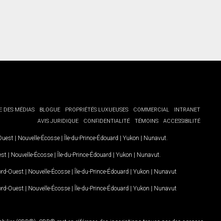
E DES MÉDIAS
BLOGUE
PROPRIÉTÉS LUXUEUSES
COMMERCIAL
INTRANET
AVIS JURIDIQUE
CONFIDENTIALITÉ
TÉMOINS
ACCESSIBILITÉ
-Ouest
|
Nouvelle-Écosse
|
Île-du-Prince-Édouard
|
Yukon
|
Nunavut
.
est
|
Nouvelle-Écosse
|
Île-du-Prince-Édouard
|
Yukon
|
Nunavut
.
Nord-Ouest
|
Nouvelle-Écosse
|
Île-du-Prince-Édouard
|
Yukon
|
Nunavut
Nord-Ouest
|
Nouvelle-Écosse
|
Île-du-Prince-Édouard
|
Yukon
|
Nunavut