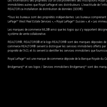
Les informations des propriétés sur ce site proviennent des inscriptions Royal 
immobilières autres que Royal LePage et ses distributeurs. L'exactitude de l'info
REALTOR.ca Installation de distribution de données (SDD®).
*Tous les bureaux sont des propriétés indépendantes. Les bureaux comprenant 
LePage
MD
West Real Estate Services », « Royal LePage
MD
Sussex », et « Les immeu
Les marques de commerce MLS® ainsi que les logos qui s'y rapportent désignent
système de vente collaborative.
REALTOR®, REALTORS® et le logo REALTOR® sont des marques déposées de REAL
commerce REALTOR® servent à distinguer les services immobiliers offerts par le
propriété de l'ACI, et ils servent à identifier les services immobiliers que fourni
Royal LePage
MD
est une marque de commerce déposée de la Banque Royale du Cana
Bridgemarq
MD
et ses logos / Services immobiliers Bridgemarq
MD
sont des marque