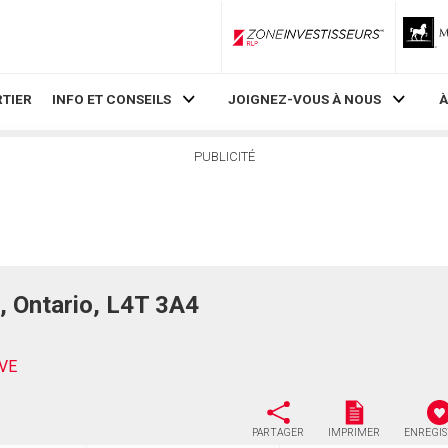
ZoneInvestisseurs RLP
TIER
INFO ET CONSEILS
JOIGNEZ-VOUS À NOUS
À
PUBLICITÉ
 Ontario, L4T 3A4
VE
PARTAGER
IMPRIMER
ENREGI