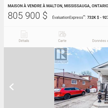
MAISON À VENDRE À MALTON, MISSISSAUGA, ONTARI
805 900
$
MC
ÉvaluationExpress
:
732K $ - 92
Détails
Carte
Données 
Previous