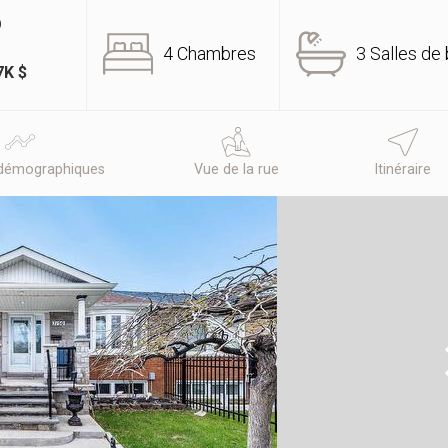
O
4 Chambres
3 Salles de 
7K $
démographiques
Vue de la rue
Itinéraire
N