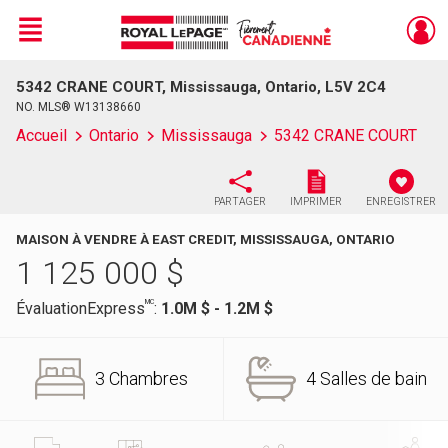
Menu
5342 CRANE COURT, Mississauga, Ontario, L5V 2C4
Live
En Direct
NO. MLS® W13138660
Accueil
Ontario
Mississauga
5342 CRANE COURT
PARTAGER
IMPRIMER
ENREGISTRER
MAISON À VENDRE À EAST CREDIT, MISSISSAUGA, ONTARIO
1 125 000
$
MC
ÉvaluationExpress
:
1.0M $ - 1.2M $
3 Chambres
4 Salles de bain