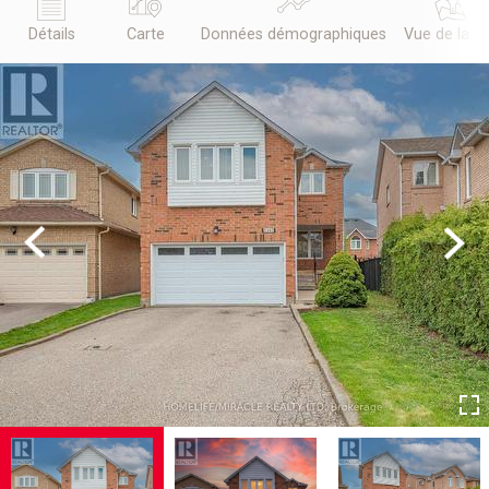
Détails
Carte
Données démographiques
Vue de la r
Previous
Next