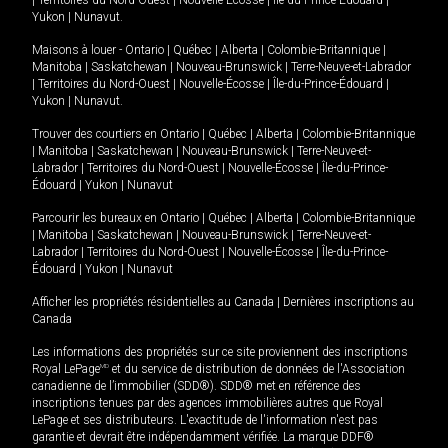
|
Territoires du Nord-Ouest
|
Nouvelle-Écosse
|
Île-du-Prince-Édouard
|
Yukon
|
Nunavut
.
Maisons à louer -
Ontario
|
Québec
|
Alberta
|
Colombie-Britannique
|
Manitoba
|
Saskatchewan
|
Nouveau-Brunswick
|
Terre-Neuve-et-Labrador
|
Territoires du Nord-Ouest
|
Nouvelle-Écosse
|
Île-du-Prince-Édouard
|
Yukon
|
Nunavut
.
Trouver des courtiers en
Ontario
|
Québec
|
Alberta
|
Colombie-Britannique
|
Manitoba
|
Saskatchewan
|
Nouveau-Brunswick
|
Terre-Neuve-et-
Labrador
|
Territoires du Nord-Ouest
|
Nouvelle-Écosse
|
Île-du-Prince-
Édouard
|
Yukon
|
Nunavut
Parcourir les bureaux en
Ontario
|
Québec
|
Alberta
|
Colombie-Britannique
|
Manitoba
|
Saskatchewan
|
Nouveau-Brunswick
|
Terre-Neuve-et-
Labrador
|
Territoires du Nord-Ouest
|
Nouvelle-Écosse
|
Île-du-Prince-
Édouard
|
Yukon
|
Nunavut
Afficher les propriétés résidentielles au Canada
|
Dernières inscriptions au
Canada
Les informations des propriétés sur ce site proviennent des inscriptions
Royal LePage
MD
et du service de distribution de données de l'Association
canadienne de l’immobilier (SDD®). SDD® met en référence des
inscriptions tenues par des agences immobilières autres que Royal
LePage et ses distributeurs. L'exactitude de l'information n'est pas
garantie et devrait être indépendamment vérifiée. La marque DDF®