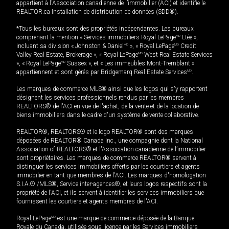
appartient à l'Association canadienne de l’immobilier (ACI) et identifie le
REALTOR.ca Installation de distribution de données (SDD®).
*Tous les bureaux sont des propriétés indépendantes. Les bureaux
comprenant la mention « Services immobiliers Royal LePage
MD
Ltée »,
incluant sa division « Johnston & Daniel
MD
», « Royal LePage
MD
Credit
Valley Real Estate, Brokerage », « Royal LePage
MD
West Real Estate Services
», « Royal LePage
MD
Sussex », et « Les immeubles Mont-Tremblant »
appartiennent et sont gérés par Bridgemarq Real Estate Services
MD
.
Les marques de commerce MLS® ainsi que les logos qui s'y rapportent
désignent les services professionnels rendus par les membres
REALTORS® de l'ACI en vue de l'achat, de la vente et de la location de
biens immobiliers dans le cadre d'un système de vente collaborative.
REALTOR®, REALTORS® et le logo REALTOR® sont des marques
déposées de REALTOR® Canada Inc., une compagnie dont la National
Association of REALTORS® et l'Association canadienne de l’immobilier
sont propriétaires. Les marques de commerce REALTOR® servent à
distinguer les services immobiliers offerts par les courtiers et agents
immobilier en tant que membres de l'ACI. Les marques d'homologation
S.I.A.® /MLS®, Service inter-agences®, et leurs logos respectifs sont la
propriété de l'ACI, et ils servent à identifier les services immobiliers que
fournissent les courtiers et agents membres de l'ACI.
Royal LePage
MD
est une marque de commerce déposée de la Banque
Royale du Canada, utilisée sous licence par les Services immobiliers