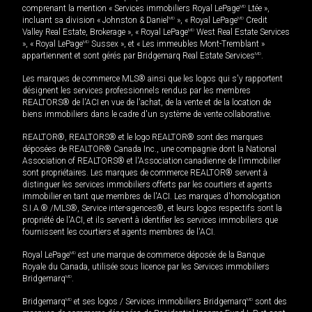
comprenant la mention « Services immobiliers Royal LePage
MD
Ltée »,
incluant sa division « Johnston & Daniel
MD
», « Royal LePage
MD
Credit
Valley Real Estate, Brokerage », « Royal LePage
MD
West Real Estate Services
», « Royal LePage
MD
Sussex », et « Les immeubles Mont-Tremblant »
appartiennent et sont gérés par Bridgemarq Real Estate Services
MD
.
Les marques de commerce MLS® ainsi que les logos qui s'y rapportent
désignent les services professionnels rendus par les membres
REALTORS® de l'ACI en vue de l'achat, de la vente et de la location de
biens immobiliers dans le cadre d'un système de vente collaborative.
REALTOR®, REALTORS® et le logo REALTOR® sont des marques
déposées de REALTOR® Canada Inc., une compagnie dont la National
Association of REALTORS® et l'Association canadienne de l’immobilier
sont propriétaires. Les marques de commerce REALTOR® servent à
distinguer les services immobiliers offerts par les courtiers et agents
immobilier en tant que membres de l'ACI. Les marques d'homologation
S.I.A.® /MLS®, Service inter-agences®, et leurs logos respectifs sont la
propriété de l'ACI, et ils servent à identifier les services immobiliers que
fournissent les courtiers et agents membres de l'ACI.
Royal LePage
MD
est une marque de commerce déposée de la Banque
Royale du Canada, utilisée sous licence par les Services immobiliers
Bridgemarq
MD
.
Bridgemarq
MD
et ses logos / Services immobiliers Bridgemarq
MD
sont des