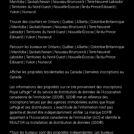
Manitoba
|
Saskatchewan
|
Nouveau-Brunswick
|
Terre-Neuve-et-Labrador
|
Territoires du Nord-Ouest
|
Nouvelle-Écosse
|
Île-du-Prince-Édouard
|
Yukon
|
Nunavut
.
Trouver des courtiers en
Ontario
|
Québec
|
Alberta
|
Colombie-Britannique
|
Manitoba
|
Saskatchewan
|
Nouveau-Brunswick
|
Terre-Neuve-et-
Labrador
|
Territoires du Nord-Ouest
|
Nouvelle-Écosse
|
Île-du-Prince-
Édouard
|
Yukon
|
Nunavut
Parcourir les bureaux en
Ontario
|
Québec
|
Alberta
|
Colombie-Britannique
|
Manitoba
|
Saskatchewan
|
Nouveau-Brunswick
|
Terre-Neuve-et-
Labrador
|
Territoires du Nord-Ouest
|
Nouvelle-Écosse
|
Île-du-Prince-
Édouard
|
Yukon
|
Nunavut
Afficher les propriétés résidentielles au Canada
|
Dernières inscriptions au
Canada
Les informations des propriétés sur ce site proviennent des inscriptions
Royal LePage
MD
et du service de distribution de données de l'Association
canadienne de l’immobilier (SDD®). SDD® met en référence des
inscriptions tenues par des agences immobilières autres que Royal
LePage et ses distributeurs. L'exactitude de l'information n'est pas
garantie et devrait être indépendamment vérifiée. La marque DDF®
appartient à l'Association canadienne de l’immobilier (ACI) et identifie le
REALTOR.ca Installation de distribution de données (SDD®).
*Tous les bureaux sont des propriétés indépendantes. Les bureaux