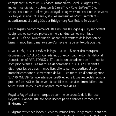
comprenant la mention « Services immobiliers Royal LePage
MD
Ltée »,
incluant sa division « Johnston & Daniel
MD
», « Royal LePage
MD
Credit
Valley Real Estate, Brokerage », « Royal LePage
MD
West Real Estate Services
», « Royal LePage
MD
Sussex », et « Les immeubles Mont-Tremblant »
appartiennent et sont gérés par Bridgemarq Real Estate Services
MD
.
Les marques de commerce MLS® ainsi que les logos qui s'y rapportent
désignent les services professionnels rendus par les membres
REALTORS® de l'ACI en vue de l'achat, de la vente et de la location de
biens immobiliers dans le cadre d'un système de vente collaborative.
REALTOR®, REALTORS® et le logo REALTOR® sont des marques
déposées de REALTOR® Canada Inc., une compagnie dont la National
Association of REALTORS® et l'Association canadienne de l’immobilier
sont propriétaires. Les marques de commerce REALTOR® servent à
distinguer les services immobiliers offerts par les courtiers et agents
immobilier en tant que membres de l'ACI. Les marques d'homologation
S.I.A.® /MLS®, Service inter-agences®, et leurs logos respectifs sont la
propriété de l'ACI, et ils servent à identifier les services immobiliers que
fournissent les courtiers et agents membres de l'ACI.
Royal LePage
MD
est une marque de commerce déposée de la Banque
Royale du Canada, utilisée sous licence par les Services immobiliers
Bridgemarq
MD
.
Bridgemarq
MD
et ses logos / Services immobiliers Bridgemarq
MD
sont des