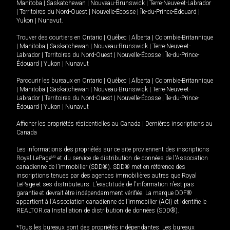
Manitoba
|
Saskatchewan
|
Nouveau-Brunswick
|
Terre-Neuve-et-Labrador
|
Territoires du Nord-Ouest
|
Nouvelle-Écosse
|
Île-du-Prince-Édouard
|
Yukon
|
Nunavut
.
Trouver des courtiers en
Ontario
|
Québec
|
Alberta
|
Colombie-Britannique
|
Manitoba
|
Saskatchewan
|
Nouveau-Brunswick
|
Terre-Neuve-et-
Labrador
|
Territoires du Nord-Ouest
|
Nouvelle-Écosse
|
Île-du-Prince-
Édouard
|
Yukon
|
Nunavut
Parcourir les bureaux en
Ontario
|
Québec
|
Alberta
|
Colombie-Britannique
|
Manitoba
|
Saskatchewan
|
Nouveau-Brunswick
|
Terre-Neuve-et-
Labrador
|
Territoires du Nord-Ouest
|
Nouvelle-Écosse
|
Île-du-Prince-
Édouard
|
Yukon
|
Nunavut
Afficher les propriétés résidentielles au Canada
|
Dernières inscriptions au
Canada
Les informations des propriétés sur ce site proviennent des inscriptions
Royal LePage
MD
et du service de distribution de données de l'Association
canadienne de l’immobilier (SDD®). SDD® met en référence des
inscriptions tenues par des agences immobilières autres que Royal
LePage et ses distributeurs. L'exactitude de l'information n'est pas
garantie et devrait être indépendamment vérifiée. La marque DDF®
appartient à l'Association canadienne de l’immobilier (ACI) et identifie le
REALTOR.ca Installation de distribution de données (SDD®).
*Tous les bureaux sont des propriétés indépendantes. Les bureaux