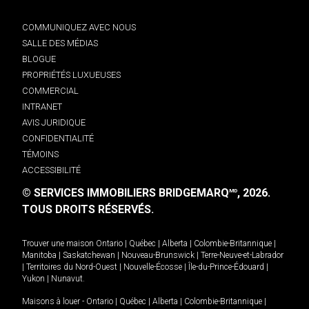
COMMUNIQUEZ AVEC NOUS
SALLE DES MÉDIAS
BLOGUE
PROPRIÉTÉS LUXUEUSES
COMMERCIAL
INTRANET
AVIS JURIDIQUE
CONFIDENTIALITÉ
TÉMOINS
ACCESSIBILITÉ
© SERVICES IMMOBILIERS BRIDGEMARQ
, 2026.
MD
TOUS DROITS RÉSERVÉS.
Trouver une maison
Ontario
|
Québec
|
Alberta
|
Colombie-Britannique
|
Manitoba
|
Saskatchewan
|
Nouveau-Brunswick
|
Terre-Neuve-et-Labrador
|
Territoires du Nord-Ouest
|
Nouvelle-Écosse
|
Île-du-Prince-Édouard
|
Yukon
|
Nunavut
.
Maisons à louer -
Ontario
|
Québec
|
Alberta
|
Colombie-Britannique
|